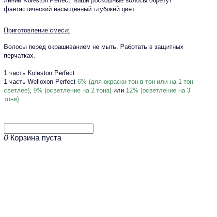
линии Koleston Perfect ваши роскошные волосы обретут
фантастический насыщенный глубокий цвет.
Приготовление смеси:
Волосы перед окрашиванием не мыть. Работать в защитных
перчатках.
1 часть Koleston Perfect
1 часть Welloxon Perfect
6% (для окраски тон в тон или на 1 тон
светлее)
,
9% (осветление на 2 тона)
или
12% (осветление на 3
тона).
0
Корзина пуста