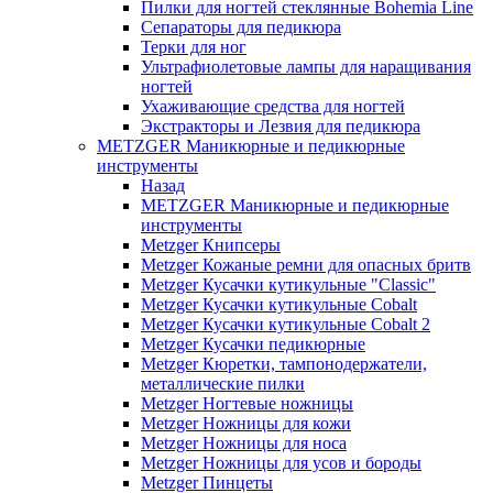
Пилки для ногтей стеклянные Bohemia Line
Сепараторы для педикюра
Терки для ног
Ультрафиолетовые лампы для наращивания
ногтей
Ухаживающие средства для ногтей
Экстракторы и Лезвия для педикюра
METZGER Маникюрные и педикюрные
инструменты
Назад
METZGER Маникюрные и педикюрные
инструменты
Metzger Книпсеры
Metzger Кожаные ремни для опасных бритв
Metzger Кусачки кутикульные "Classic"
Metzger Кусачки кутикульные Cobalt
Metzger Кусачки кутикульные Cobalt 2
Metzger Кусачки педикюрные
Metzger Кюретки, тампонодержатели,
металлические пилки
Metzger Ногтевые ножницы
Metzger Ножницы для кожи
Metzger Ножницы для носа
Metzger Ножницы для усов и бороды
Metzger Пинцеты