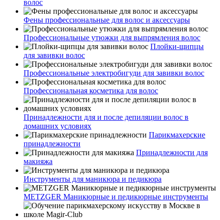
волос
Фены профессиональные для волос и аксессуары
Профессиональные утюжки для выпрямления волос
Плойки-щипцы
для завивки волос
Профессиональные электробигуди для завивки волос
Профессиональная косметика для волос
Принадлежности для и после депиляции волос в
домашних условиях
Парикмахерские
принадлежности
Принадлежности для
макияжа
Инструменты для маникюра и педикюра
METZGER Маникюрные и педикюрные инструменты