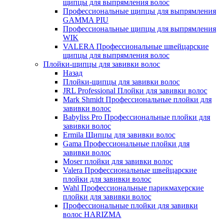
щипцы для выпрямления волос
Профессиональные щипцы для выпрямления
GAMMA PIU
Профессиональные щипцы для выпрямления
WIK
VALERA Профессиональные швейцарские
щипцы для выпрямления волос
Плойки-щипцы для завивки волос
Назад
Плойки-щипцы для завивки волос
JRL Professional Плойки для завивки волос
Mark Shmidt Профессиональные плойки для
завивки волос
Babyliss Pro Профессиональные плойки для
завивки волос
Ermila Щипцы для завивки волос
Gama Профессиональные плойки для
завивки волос
Moser плойки для завивки волос
Valera Профессиональные швейцарские
плойки для завивки волос
Wahl Профессиональные парикмахерские
плойки для завивки волос
Профессиональные плойки для завивки
волос HARIZMA