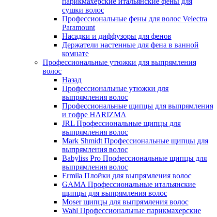
парикмахерские итальянские фены для
сушки волос
Профессиональные фены для волос Velectra
Paramount
Насадки и диффузоры для фенов
Держатели настенные для фена в ванной
комнате
Профессиональные утюжки для выпрямления
волос
Назад
Профессиональные утюжки для
выпрямления волос
Профессиональные щипцы для выпрямления
и гофре HARIZMA
JRL Профессиональные щипцы для
выпрямления волос
Mark Shmidt Профессиональные щипцы для
выпрямления волос
Babyliss Pro Профессиональные щипцы для
выпрямления волос
Ermila Плойки для выпрямления волос
GAMA Профессиональные итальянские
щипцы для выпрямления волос
Moser щипцы для выпрямления волос
Wahl Профессиональные парикмахерские