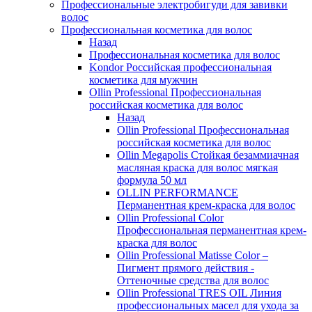
Профессиональные электробигуди для завивки
волос
Профессиональная косметика для волос
Назад
Профессиональная косметика для волос
Kondor Российская профессиональная
косметика для мужчин
Ollin Professional Профессиональная
российская косметика для волос
Назад
Ollin Professional Профессиональная
российская косметика для волос
Ollin Megapolis Стойкая безаммиачная
масляная краска для волос мягкая
формула 50 мл
OLLIN PERFORMANCE
Перманентная крем-краска для волос
Ollin Professional Color
Профессиональная перманентная крем-
краска для волос
Ollin Professional Matisse Color –
Пигмент прямого действия -
Оттеночные средства для волос
Ollin Professional TRES OIL Линия
профессиональных масел для ухода за