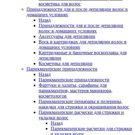
косметика для волос
Принадлежности для и после депиляции волос в
домашних условиях
Назад
Принадлежности для и после депиляции
волос в домашних условиях
Аксессуары для депиляции
Воск в картриджах для депиляции волос в
домашних условиях
Картриджные и баночные воскоплавы для
депиляции
Косметика для депиляции
Парикмахерские принадлежности
Назад
Парикмахерские принадлежности
Фартуки и халаты, сарафаны для
парикмахеров, мастеров маникюра,
косметологов
Парикмахерские пеньюары и пелерины,
накидки для стрижки и окрашивания волос
Парикмахерские расчески для стрижки и
укладки волос
Назад
Парикмахерские расчески для стрижки
и укладки волос