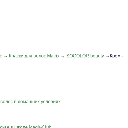
с
→
Краски для волос Matrix
→
SOCOLOR.beauty
→Крем -
 волос в домашних условиях
скве в школе Magir-Club