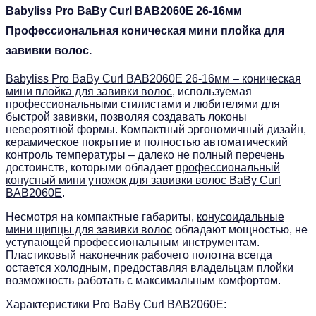
Babyliss Pro BaBy Curl BAB2060E 26-16мм
Профессиональная коническая мини плойка для
завивки волос.
Babyliss Pro BaBy Curl BAB2060E 26-16мм – коническая
мини плойка для завивки волос
, используемая
профессиональными стилистами и любителями для
быстрой завивки, позволяя создавать локоны
невероятной формы. Компактный эргономичный дизайн,
керамическое покрытие и полностью автоматический
контроль температуры – далеко не полный перечень
достоинств, которыми обладает
профессиональный
конусный мини утюжок для завивки волос BaBy Curl
BAB2060E
.
Несмотря на компактные габариты,
конусоидальные
мини щипцы для завивки волос
обладают мощностью, не
уступающей профессиональным инструментам.
Пластиковый наконечник рабочего полотна всегда
остается холодным, предоставляя владельцам плойки
возможность работать с максимальным комфортом.
Характеристики Pro BaBy Curl BAB2060E: