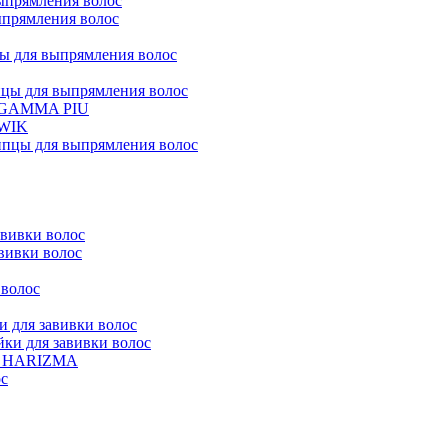
ыпрямления волос
ыпрямления волос
 для выпрямления волос
цы для выпрямления волос
я GAMMA PIU
 WIK
пцы для выпрямления волос
авивки волос
авивки волос
 волос
 для завивки волос
ки для завивки волос
ос HARIZMA
ос