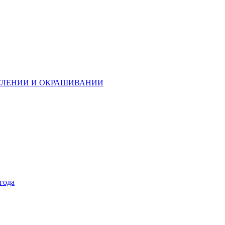
ЕТЛЕНИИ И ОКРАШИВАНИИ
года