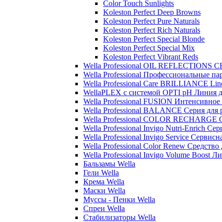
Color Touch Sunlights
Koleston Perfect Deep Browns
Koleston Perfect Pure Naturals
Koleston Perfect Rich Naturals
Koleston Perfect Special Blonde
Koleston Perfect Special Mix
Koleston Perfect Vibrant Reds
Wella Professional OIL REFLECT
Wella Professional Профессиональные п
Wella Professional Care BRILLIANCE Li
WellaPLEX с системой OPTI pH Линия д
Wella Professional FUSION Интенсивное
Wella Professional BALANCE Серия для
Wella Professional COLOR RECHARGE 
Wella Professional Invigo Nutri-Enrich 
Wella Professional Invigo Service Сервис
Wella Professional Color Renew Средств
Wella Professional Invigo Volume Boost Л
Бальзамы Wella
Гели Wella
Крема Wella
Маски Wella
Муссы - Пенки Wella
Спреи Wella
Стабилизаторы Wella