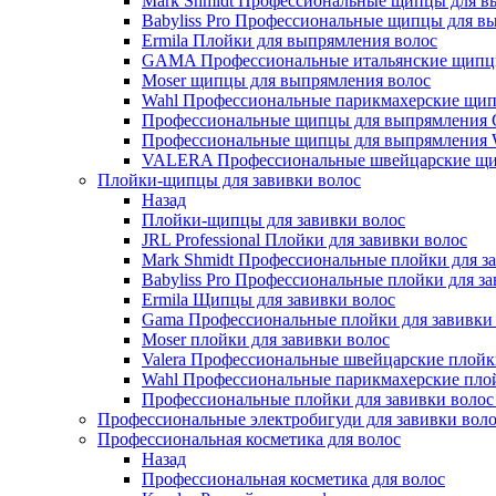
Mark Shmidt Профессиональные щипцы для в
Babyliss Pro Профессиональные щипцы для в
Ermila Плойки для выпрямления волос
GAMA Профессиональные итальянские щипцы
Moser щипцы для выпрямления волос
Wahl Профессиональные парикмахерские щип
Профессиональные щипцы для выпрямлени
Профессиональные щипцы для выпрямления
VALERA Профессиональные швейцарские щи
Плойки-щипцы для завивки волос
Назад
Плойки-щипцы для завивки волос
JRL Professional Плойки для завивки волос
Mark Shmidt Профессиональные плойки для з
Babyliss Pro Профессиональные плойки для з
Ermila Щипцы для завивки волос
Gama Профессиональные плойки для завивки
Moser плойки для завивки волос
Valera Профессиональные швейцарские плойки
Wahl Профессиональные парикмахерские плой
Профессиональные плойки для завивки вол
Профессиональные электробигуди для завивки вол
Профессиональная косметика для волос
Назад
Профессиональная косметика для волос