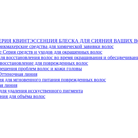
IONS СЕРИЯ КВИНТЭССЕНЦИЯ БЛЕСКА ДЛЯ СИЯНИЯ ВАШИХ 
арикмахерские средства для химической завивки волос
ne Серия средств и уходов для окрашенных волос
ля восстановления волос во время окрашивания и обесцвечиван
 восстановление для поврежденных волос
 решения проблем волос и кожи головы
Оттеночная линия
Серия для мгновенного питания поврежденных волос
ная линия
о для удаления исскуственного пигмента
иния для объёма волос