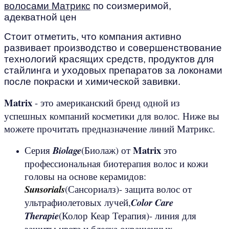
волосами Матрикс
по соизмеримой,
адекватной цен
Стоит отметить, что компания активно
развивает производство и совершенствование
технологий красящих средств, продуктов для
стайлинга и уходовых препаратов за локонами
после покраски и химической завивки.
Matrix
- это американский бренд одной из
успешных компаний косметики для волос. Ниже вы
можете прочитать предназначение линий Матрикс.
Matrix
Серия
Biolage
(Биолаж) от
это
профессиональная биотерапия волос и кожи
головы на основе керамидов:
Sunsorials
(Сансориалз)- защита волос от
ультрафиолетовых лучей,
Color
Care
Therapie
(Колор Кеар Терапия)- линия для
защиты цвета и блеска окрашенных