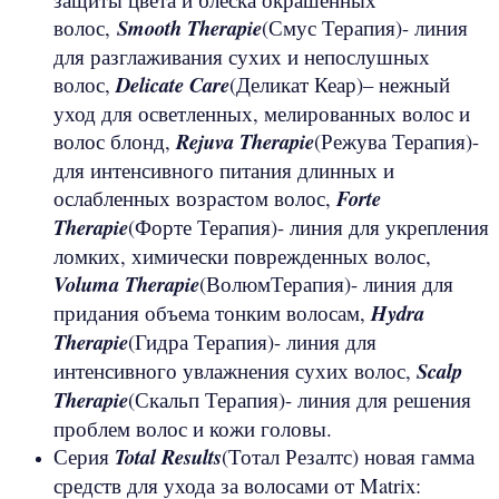
волос,
Smooth
Therapie
(Смус Терапия)- линия
для разглаживания сухих и непослушных
волос,
Delicate
Care
(Деликат Кеар)– нежный
уход для осветленных, мелированных волос и
волос блонд,
Rejuva
Therapie
(Режува Терапия)-
для интенсивного питания длинных и
ослабленных возрастом волос,
Forte
Therapie
(Форте Терапия)- линия для укрепления
ломких, химически поврежденных волос,
Voluma
Therapie
(ВолюмТерапия)- линия для
придания объема тонким волосам,
Hydra
Therapie
(Гидра Терапия)- линия для
интенсивного увлажнения сухих волос,
Scalp
Therapie
(Скальп Терапия)- линия для решения
проблем волос и кожи головы.
Серия
Total
Results
(Тотал Резалтс) новая гамма
средств для ухода за волосами от Matrix: