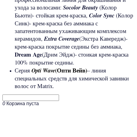
ухода за волосами:
Socolor
Beauty
(Колор
Бьюти)- стойкая крем-краска,
Color
Sync
(Колор
Синк)- крем-краска без аммиака с
запатентованным ухаживающим комплексом
керамидов,
Extra
Coverage
(Экстра Кавередж)-
крем-краска покрытие седины без аммиака,
Dream
Age
(Дрим Эйдж)- стоикая крем-краска
100% покрытие седины.
(Опти Вейв)
Серия
Opti
Wave
– линия
специальных средств для химической завивки
волос от Matrix.
0
Корзина пуста