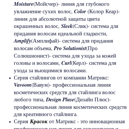
Moisture
(Мойсчер)- линия для глубокого
увлажнение сухих волос,
Color
(Колор Кеар)-
линия для абсолютной защиты цвета
окрашенных волос,
Sleek
(Слик)- система для
придания волосам идеальной гладкости,
Amplify
(Амплифай)- система для придания
волосам объема,
Pro
Solutionist
(Про
Солюшионист)- система для ухода за кожей
головы и волосами,
Curl
(Керл)- система для
ухода за вьющимися волосами.
Серия стайлингов от компании Матрикс:
Vavoom
(Вавум)- профессиональная линия
косметических средств для стайлинга волос
любого типа,
Design
Pluse
(Дизайн Плюс)-
профессиональная линия косметических средств
для креативного стайлинга.
Серия
Красок
от Матрикс - это инновационная
профессиональная линия для окрашивания и