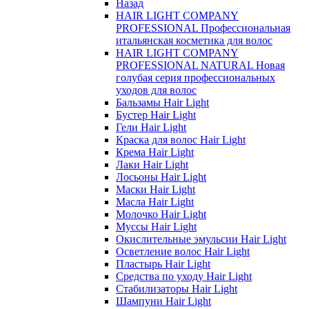
Назад
HAIR LIGHT COMPANY
PROFESSIONAL Профессиональная
итальянская косметика для волос
HAIR LIGHT COMPANY
PROFESSIONAL NATURAL Новая
голубая серия профессиональных
уходов для волос
Бальзамы Hair Light
Бустер Hair Light
Гели Hair Light
Краска для волос Hair Light
Крема Hair Light
Лаки Hair Light
Лосьоны Hair Light
Маски Hair Light
Масла Hair Light
Молочко Hair Light
Муссы Hair Light
Окислительные эмульсии Hair Light
Осветление волос Hair Light
Пластырь Hair Light
Средства по уходу Hair Light
Стабилизаторы Hair Light
Шампуни Hair Light