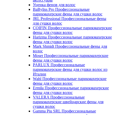
аксессуары
Уценка фенов для волос
BaByliss Pro Профессиональные
парикмахерские фены для сушки волос
JRL Professional Профессиональные фены
для сушки волос
COIFIN Профессиональные парикмахерские
фены для сушки волос
Harizma Профессиональные парикмахерские
фены для сушки волос
Mark Shmidt Профессиональные фены для
волос
Moser Профессиональные парикмахерские
фены для сушки волос
PARLUX Профессиональные
парикмахерские фены для сушки волос из
Италии
Wahl Профессиональные парикмахерские
фены для сушки волос
Ermila Профессиональные парикмахерские
фены для сушки волос
VALERA Профессиональные
парикмахерские швейцарские фены для
сушки волос
Gamma Piu SRL Профессиональные