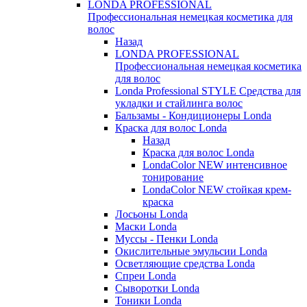
LONDA PROFESSIONAL
Профессиональная немецкая косметика для
волос
Назад
LONDA PROFESSIONAL
Профессиональная немецкая косметика
для волос
Londa Professional STYLE Средства для
укладки и стайлинга волос
Бальзамы - Кондиционеры Londa
Краска для волос Londa
Назад
Краска для волос Londa
LondaColor NEW интенсивное
тонирование
LondaColor NEW стойкая крем-
краска
Лосьоны Londa
Маски Londa
Муссы - Пенки Londa
Окислительные эмульсии Londa
Осветляющие средства Londa
Спреи Londa
Сыворотки Londa
Тоники Londa