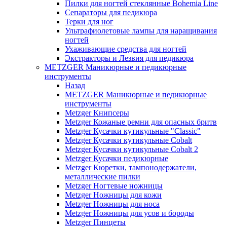
Пилки для ногтей стеклянные Bohemia Line
Сепараторы для педикюра
Терки для ног
Ультрафиолетовые лампы для наращивания
ногтей
Ухаживающие средства для ногтей
Экстракторы и Лезвия для педикюра
METZGER Маникюрные и педикюрные
инструменты
Назад
METZGER Маникюрные и педикюрные
инструменты
Metzger Книпсеры
Metzger Кожаные ремни для опасных бритв
Metzger Кусачки кутикульные "Classic"
Metzger Кусачки кутикульные Cobalt
Metzger Кусачки кутикульные Cobalt 2
Metzger Кусачки педикюрные
Metzger Кюретки, тампонодержатели,
металлические пилки
Metzger Ногтевые ножницы
Metzger Ножницы для кожи
Metzger Ножницы для носа
Metzger Ножницы для усов и бороды
Metzger Пинцеты