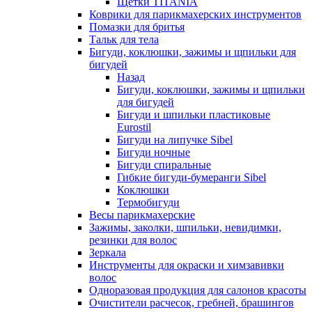
Щетки TITANIA
Коврики для парикмахерских инструментов
Помазки для бритья
Тальк для тела
Бигуди, коклюшки, зажимы и щпильки для
бигудей
Назад
Бигуди, коклюшки, зажимы и щпильки
для бигудей
Бигуди и шпильки пластиковые
Eurostil
Бигуди на липучке Sibel
Бигуди ночные
Бигуди спиральные
Гибкие бигуди-бумеранги Sibel
Коклюшки
Термобигуди
Весы парикмахерские
Зажимы, заколки, шпильки, невидимки,
резинки для волос
Зеркала
Инструменты для окраски и химзавивки
волос
Одноразовая продукция для салонов красоты
Очистители расчесок, гребней, брашингов