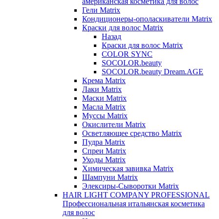
американская косметика для волос
Гели Matrix
Кондиционеры-ополаскиватели Matrix
Краски для волос Matrix
Назад
Краски для волос Matrix
COLOR SYNC
SOCOLOR.beauty
SOCOLOR.beauty Dream.AGE
Крема Matrix
Лаки Matrix
Маски Matrix
Масла Matrix
Муссы Matrix
Окислители Matrix
Осветляющее средство Matrix
Пудра Matrix
Спреи Matrix
Уходы Matrix
Химическая завивка Matrix
Шампуни Matrix
Элексиры-Сыворотки Matrix
HAIR LIGHT COMPANY PROFESSIONAL
Профессиональная итальянская косметика
для волос