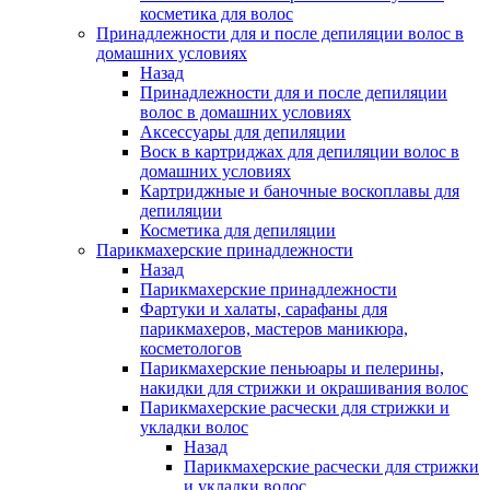
косметика для волос
Принадлежности для и после депиляции волос в
домашних условиях
Назад
Принадлежности для и после депиляции
волос в домашних условиях
Аксессуары для депиляции
Воск в картриджах для депиляции волос в
домашних условиях
Картриджные и баночные воскоплавы для
депиляции
Косметика для депиляции
Парикмахерские принадлежности
Назад
Парикмахерские принадлежности
Фартуки и халаты, сарафаны для
парикмахеров, мастеров маникюра,
косметологов
Парикмахерские пеньюары и пелерины,
накидки для стрижки и окрашивания волос
Парикмахерские расчески для стрижки и
укладки волос
Назад
Парикмахерские расчески для стрижки
и укладки волос