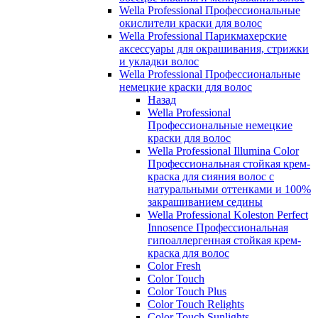
Wella Professional Профессиональные
окислители краски для волос
Wella Professional Парикмахерские
аксессуары для окрашивания, стрижки
и укладки волос
Wella Professional Профессиональные
немецкие краски для волос
Назад
Wella Professional
Профессиональные немецкие
краски для волос
Wella Professional Illumina Color
Профессиональная стойкая крем-
краска для сияния волос с
натуральными оттенками и 100%
закрашиванием седины
Wella Professional Koleston Perfect
Innosence Профессиональная
гипоаллергенная стойкая крем-
краска для волос
Color Fresh
Color Touch
Color Touch Plus
Color Touch Relights
Color Touch Sunlights