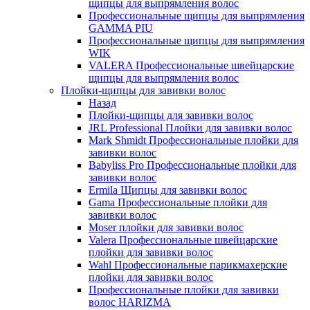
щипцы для выпрямления волос
Профессиональные щипцы для выпрямления
GAMMA PIU
Профессиональные щипцы для выпрямления
WIK
VALERA Профессиональные швейцарские
щипцы для выпрямления волос
Плойки-щипцы для завивки волос
Назад
Плойки-щипцы для завивки волос
JRL Professional Плойки для завивки волос
Mark Shmidt Профессиональные плойки для
завивки волос
Babyliss Pro Профессиональные плойки для
завивки волос
Ermila Щипцы для завивки волос
Gama Профессиональные плойки для
завивки волос
Moser плойки для завивки волос
Valera Профессиональные швейцарские
плойки для завивки волос
Wahl Профессиональные парикмахерские
плойки для завивки волос
Профессиональные плойки для завивки
волос HARIZMA