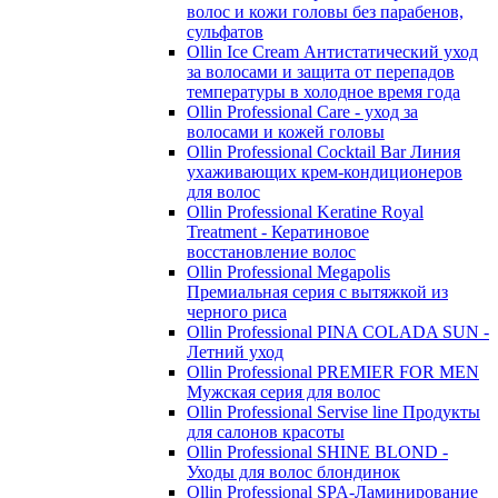
волос и кожи головы без парабенов,
сульфатов
Ollin Ice Cream Антистатический уход
за волосами и защита от перепадов
температуры в холодное время года
Ollin Professional Care - уход за
волосами и кожей головы
Ollin Professional Cocktail Bar Линия
ухаживающих крем-кондиционеров
для волос
Ollin Professional Keratine Royal
Treatment - Кератиновое
восстановление волос
Ollin Professional Megapolis
Премиальная серия с вытяжкой из
черного риса
Ollin Professional PINA COLADA SUN -
Летний уход
Ollin Professional PREMIER FOR MEN
Мужская серия для волос
Ollin Professional Servise line Продукты
для салонов красоты
Ollin Professional SHINE BLOND -
Уходы для волос блондинок
Ollin Professional SPA-Ламинирование