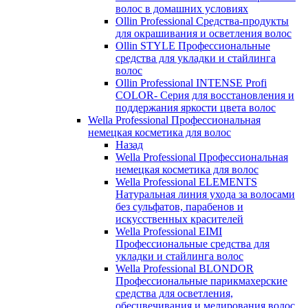
волос в домашних условиях
Ollin Professional Средства-продукты
для окрашивания и осветления волос
Ollin STYLE Профессиональные
средства для укладки и стайлинга
волос
Оllin Professional INTENSE Profi
COLOR- Серия для восстановления и
поддержания яркости цвета волос
Wella Professional Профессиональная
немецкая косметика для волос
Назад
Wella Professional Профессиональная
немецкая косметика для волос
Wella Professional ELEMENTS
Натуральная линия ухода за волосами
без сульфатов, парабенов и
искусственных красителей
Wella Professional EIMI
Профессиональные средства для
укладки и стайлинга волос
Wella Professional BLONDOR
Профессиональные парикмахерские
средства для осветления,
обесцвечивания и мелирования волос