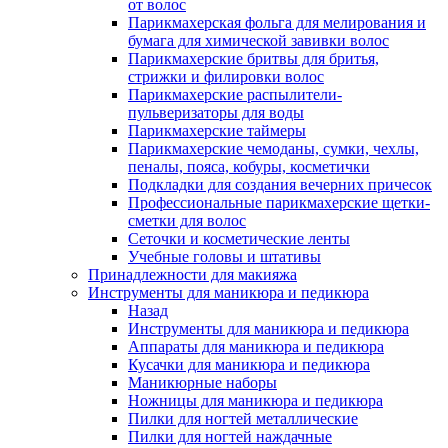
от волос
Парикмахерская фольга для мелирования и
бумага для химической завивки волос
Парикмахерские бритвы для бритья,
стрижки и филировки волос
Парикмахерские распылители-
пульверизаторы для воды
Парикмахерские таймеры
Парикмахерские чемоданы, сумки, чехлы,
пеналы, пояса, кобуры, косметички
Подкладки для создания вечерних причесок
Профессиональные парикмахерские щетки-
сметки для волос
Сеточки и косметические ленты
Учебные головы и штативы
Принадлежности для макияжа
Инструменты для маникюра и педикюра
Назад
Инструменты для маникюра и педикюра
Аппараты для маникюра и педикюра
Кусачки для маникюра и педикюра
Маникюрные наборы
Ножницы для маникюра и педикюра
Пилки для ногтей металлические
Пилки для ногтей наждачные