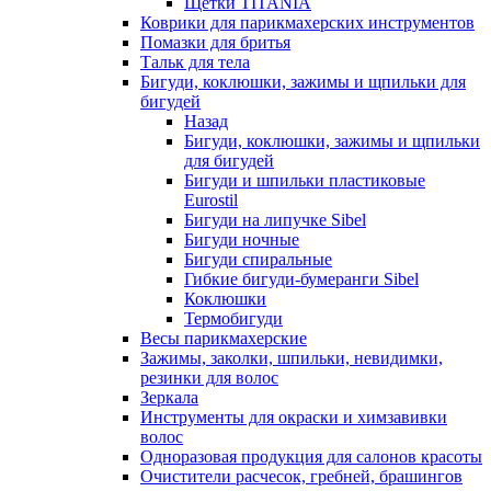
Щетки TITANIA
Коврики для парикмахерских инструментов
Помазки для бритья
Тальк для тела
Бигуди, коклюшки, зажимы и щпильки для
бигудей
Назад
Бигуди, коклюшки, зажимы и щпильки
для бигудей
Бигуди и шпильки пластиковые
Eurostil
Бигуди на липучке Sibel
Бигуди ночные
Бигуди спиральные
Гибкие бигуди-бумеранги Sibel
Коклюшки
Термобигуди
Весы парикмахерские
Зажимы, заколки, шпильки, невидимки,
резинки для волос
Зеркала
Инструменты для окраски и химзавивки
волос
Одноразовая продукция для салонов красоты
Очистители расчесок, гребней, брашингов