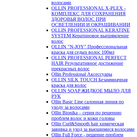
волосами
OLLIN PROFESSIONAL X-PLEX -
КОМПЛЕКС ДЛЯ СОХРАНЕНИЯ
ЗДОРОВЬЯ ВОЛОС ПРИ
ОСВЕТЛЕНИИ И ОКРАШИВАНИИ
OLLIN PROFESSIONAL KERATINE
SYSTEM Кератиновое выпрямление
волос
OLLIN "N-JOY" Профессиональная
краска для седых волос 100мл
OLLIN PROFESSIONAL PERFECT
HAIR Результативное достижение
прекрасных волос
Ollin Professional Аксессуары
OLLIN SILK TOUCH Безаммиачная
краска для волос
OLLIN SOAP ЖИДКОЕ МЫЛО ДЛЯ
РУК
Ollin Basic Line салонная линия по
уходу за волосами
Ollin Bionika – серия по решению
проблем волос и кожи головы
Ollin Curl&Smooth hair химическая
завивка и уход за вьющимися волосами
Ollin Full Force - решение проблем