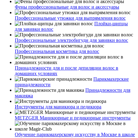
Фены профессиональные для волос и аксессуары
Профессиональные утюжки для выпрямления волос
Плойки-щипцы
для завивки волос
Профессиональные электробигуди для завивки волос
Профессиональная косметика для волос
Принадлежности для и после депиляции волос в
домашних условиях
Парикмахерские
принадлежности
Принадлежности для
макияжа
Инструменты для маникюра и педикюра
METZGER Маникюрные и педикюрные инструменты
Обучение парикмахерскому искусству в Москве в школе