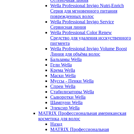
Оттеночная линия
Wella Professional Invigo Nutri-Enrich
Серия для мгновенного питания
поврежденных волос
Wella Professional Invigo Service
Сервисная линия
Wella Professional Color Renew
Средство для удаления исскуственного
пигмента
Wella Professional Invigo Volume Boost
Линия для объёма волос
Бальзамы Wella
Гели Wella
Крема Wella
Маски Wella
Муссы - Пенки Wella
Спреи Wella
Стабилизаторы Wella
Сыворотки Wella
Шампуни Wella
Элексир Wella
MATRIX Профессиональная американская
косметика для волос
Назад
MATRIX Профессиональная