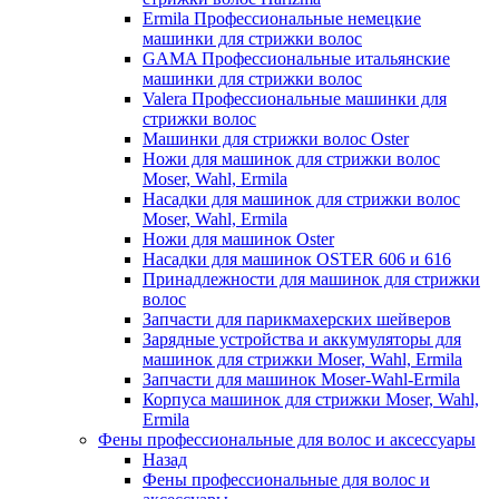
Ermila Профессиональные немецкие
машинки для стрижки волос
GAMA Профессиональные итальянские
машинки для стрижки волос
Valera Профессиональные машинки для
стрижки волос
Машинки для стрижки волос Oster
Ножи для машинок для стрижки волос
Moser, Wahl, Ermila
Насадки для машинок для стрижки волос
Moser, Wahl, Ermila
Ножи для машинок Oster
Насадки для машинок OSTER 606 и 616
Принадлежности для машинок для стрижки
волос
Запчасти для парикмахерских шейверов
Зарядные устройства и аккумуляторы для
машинок для стрижки Moser, Wahl, Ermila
Запчасти для машинок Moser-Wahl-Ermila
Корпуса машинок для стрижки Moser, Wahl,
Ermila
Фены профессиональные для волос и аксессуары
Назад
Фены профессиональные для волос и