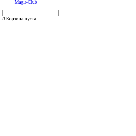
Magir-Club
0
Корзина пуста