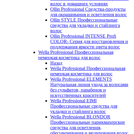
волос в домашних условиях
Ollin Professional Средства-продукты
для окрашивания и осветления волос
Ollin STYLE Профессиональные
средства для укладки и стайлинга
волос
Оllin Professional INTENSE Profi
COLOR- Серия для восстановления и
поддержания яркости цвета волос
Wella Professional Профессиональная
немецкая косметика для волос
Назад
Wella Professional Профессиональная
немецкая косметика для волос
Wella Professional ELEMENTS
Натуральная линия ухода за волосами
без сульфатов, парабенов и
искусственных красителей
Wella Professional EIMI
Профессиональные средства для
укладки и стайлинга волос
Wella Professional BLONDOR
Профессиональные парикмахерские
средства для осветления,
обесцвечивания и мелирования волос