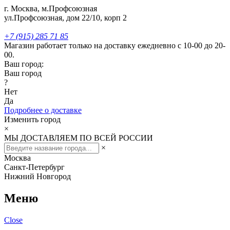
г. Москва, м.Профсоюзная
ул.Профсоюзная, дом 22/10, корп 2
+7 (915) 285 71 85
Магазин работает только на доставку ежедневно с 10-00 до 20-
00.
Ваш город:
Ваш город
?
Нет
Да
Подробнее о доставке
Изменить город
×
МЫ ДОСТАВЛЯЕМ ПО ВСЕЙ РОССИИ
×
Москва
Санкт-Петербург
Нижний Новгород
Меню
Close