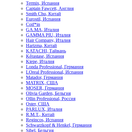
Termix, Испания
Captain Fawcett, Англия
Smith Chu, Китай
Eurostil, Испания
Coif*in
GA.MA, Италия
GAMMA PIU, Италия
Hair Company, Италия
Harizma, Китай
KATACHI, Тайвань
Kérastase, Испания
Kiepe, Италия
Londa Professional, Германия
LOreal Professional, Испания
Matador, Германия
MATRIX, США
MOSER, Германия
Olivia Garden, Бельгия
Ollin Professional, Россия
Oster, США
PARLUX, Италия
R.M.T., Китай
Regincos, Испания
Schwarzkopf & Henkel, Германия
Sibel, Бельгия