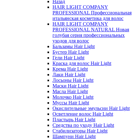
Назад
HAIR LIGHT COMPANY
PROFESSIONAL Профессиональная
итальянская косметика для волос
HAIR LIGHT COMPANY
PROFESSIONAL NATURAL Новая
голубая серия профессиональных
уходов для волос
Бальзамы Hair Light
Бустер Hair Light
Гели Hair Light
Краска для волос Hair Light
Крема Hair Light
Лаки Hair Light
Лосьоны Hair Light
Маски Hair Light
Масла Hair Light
Молочко Hair Light
Муссы Hair Light
Окислительные эмульсии Hair Light
Осветление волос Hair Light
Пластырь Hair Light
Средства по уходу Hair Light
Стабилизаторы Hair Light
Шампуни Hair Light