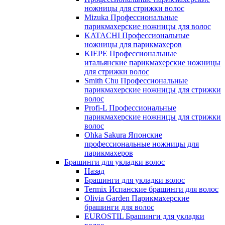
ножницы для стрижки волос
Mizuka Профессиональные
парикмахерские ножницы для волос
KATACHI Профессиональные
ножницы для парикмахеров
KIEPE Профессиональные
итальянские парикмахерские ножницы
для стрижки волос
Smith Chu Профессиональные
парикмахерские ножницы для стрижки
волос
Profi-L Профессиональные
парикмахерские ножницы для стрижки
волос
Ohka Sakura Японские
профессиональные ножницы для
парикмахеров
Брашинги для укладки волос
Назад
Брашинги для укладки волос
Termix Испанские брашинги для волос
Olivia Garden Парикмахерские
брашинги для волос
EUROSTIL Брашинги для укладки