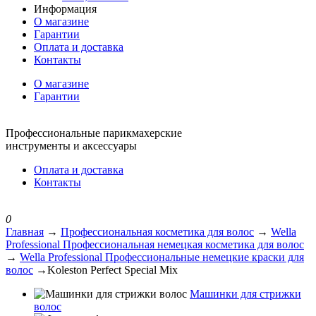
Информация
О магазине
Гарантии
Оплата и доставка
Контакты
О магазине
Гарантии
Профессиональные парикмахерские
инструменты и аксессуары
Оплата и доставка
Контакты
0
Главная
→
Профессиональная косметика для волос
→
Wella
Professional Профессиональная немецкая косметика для волос
→
Wella Professional Профессиональные немецкие краски для
волос
→Koleston Perfect Special Mix
Машинки для стрижки
волос