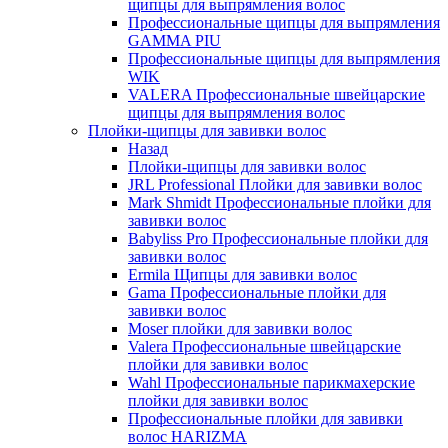
щипцы для выпрямления волос
Профессиональные щипцы для выпрямления
GAMMA PIU
Профессиональные щипцы для выпрямления
WIK
VALERA Профессиональные швейцарские
щипцы для выпрямления волос
Плойки-щипцы для завивки волос
Назад
Плойки-щипцы для завивки волос
JRL Professional Плойки для завивки волос
Mark Shmidt Профессиональные плойки для
завивки волос
Babyliss Pro Профессиональные плойки для
завивки волос
Ermila Щипцы для завивки волос
Gama Профессиональные плойки для
завивки волос
Moser плойки для завивки волос
Valera Профессиональные швейцарские
плойки для завивки волос
Wahl Профессиональные парикмахерские
плойки для завивки волос
Профессиональные плойки для завивки
волос HARIZMA