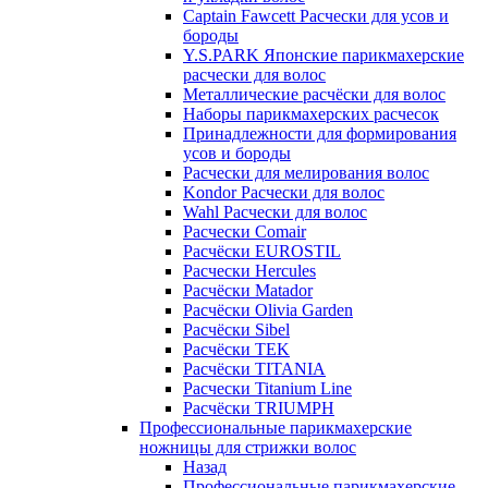
Captain Fawcett Расчески для усов и
бороды
Y.S.PARK Японские парикмахерские
расчески для волос
Металлические расчёски для волос
Наборы парикмахерских расчесок
Принадлежности для формирования
усов и бороды
Расчески для мелирования волос
Kondor Расчески для волос
Wahl Расчески для волос
Расчески Comair
Расчёски EUROSTIL
Расчески Hercules
Расчёски Matador
Расчёски Olivia Garden
Расчёски Sibel
Расчёски TEK
Расчёски TITANIA
Расчески Titanium Line
Расчёски TRIUMPH
Профессиональные парикмахерские
ножницы для стрижки волос
Назад
Профессиональные парикмахерские