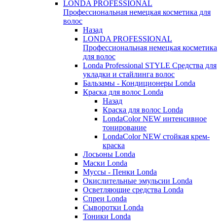
LONDA PROFESSIONAL
Профессиональная немецкая косметика для
волос
Назад
LONDA PROFESSIONAL
Профессиональная немецкая косметика
для волос
Londa Professional STYLE Средства для
укладки и стайлинга волос
Бальзамы - Кондиционеры Londa
Краска для волос Londa
Назад
Краска для волос Londa
LondaColor NEW интенсивное
тонирование
LondaColor NEW стойкая крем-
краска
Лосьоны Londa
Маски Londa
Муссы - Пенки Londa
Окислительные эмульсии Londa
Осветляющие средства Londa
Спреи Londa
Сыворотки Londa
Тоники Londa