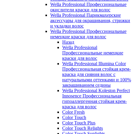
Wella Professional Профессиональные
окислители краски для волос
Wella Professional Парикмахерские
аксессуары для окрашивания, стрижки
и укладки волос
Wella Professional Профессиональные
немецкие краски для волос
Назад
Wella Professional
Профессиональные немецкие
краски для волос
Wella Professional Illumina Color
Профессиональная стойкая крем-
краска для сияния волос с
натуральными оттенками и 100%
закрашиванием седины
Wella Professional Koleston Perfect
Innosence Профессиональная
гипоаллергенная стойкая крем-
краска для волос
Color Fresh
Color Touch
Color Touch Plus
Color Touch Relights
Color Touch Sunlights