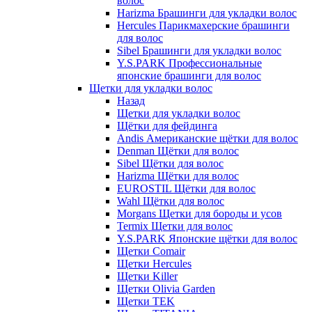
волос
Harizma Брашинги для укладки волос
Hercules Парикмахерские брашинги
для волос
Sibel Брашинги для укладки волос
Y.S.PARK Профессиональные
японские брашинги для волос
Щетки для укладки волос
Назад
Щетки для укладки волос
Щётки для фейдинга
Andis Американские щётки для волос
Denman Щётки для волос
Sibel Щётки для волос
Harizma Щётки для волос
EUROSTIL Щётки для волос
Wahl Щётки для волос
Morgans Щетки для бороды и усов
Termix Щетки для волос
Y.S.PARK Японские щётки для волос
Щетки Comair
Щетки Hercules
Щетки Killer
Щетки Olivia Garden
Щетки TEK