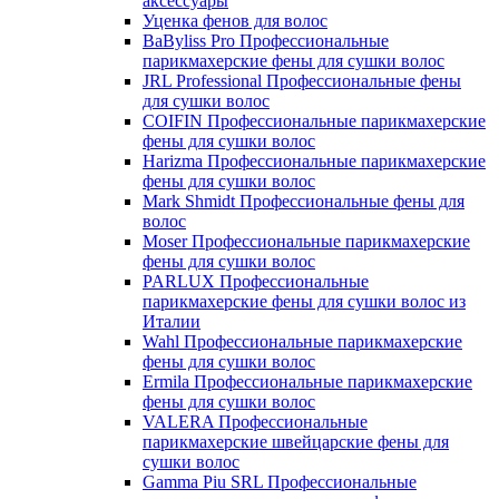
аксессуары
Уценка фенов для волос
BaByliss Pro Профессиональные
парикмахерские фены для сушки волос
JRL Professional Профессиональные фены
для сушки волос
COIFIN Профессиональные парикмахерские
фены для сушки волос
Harizma Профессиональные парикмахерские
фены для сушки волос
Mark Shmidt Профессиональные фены для
волос
Moser Профессиональные парикмахерские
фены для сушки волос
PARLUX Профессиональные
парикмахерские фены для сушки волос из
Италии
Wahl Профессиональные парикмахерские
фены для сушки волос
Ermila Профессиональные парикмахерские
фены для сушки волос
VALERA Профессиональные
парикмахерские швейцарские фены для
сушки волос
Gamma Piu SRL Профессиональные