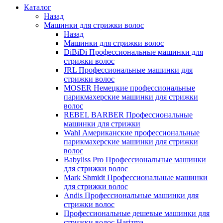
Каталог
Назад
Машинки для стрижки волос
Назад
Машинки для стрижки волос
DiBiDi Профессиональные машинки для
стрижки волос
JRL Профессиональные машинки для
стрижки волос
MOSER Немецкие профессиональные
парикмахерские машинки для стрижки
волос
REBEL BARBER Профессиональные
машинки для стрижки
Wahl Американские профессиональные
парикмахерские машинки для стрижки
волос
Babyliss Pro Профессиональные машинки
для стрижки волос
Mark Shmidt Профессиональные машинки
для стрижки волос
Andis Профессиональные машинки для
стрижки волос
Профессиональные дешевые машинки для
стрижки волос Harizma