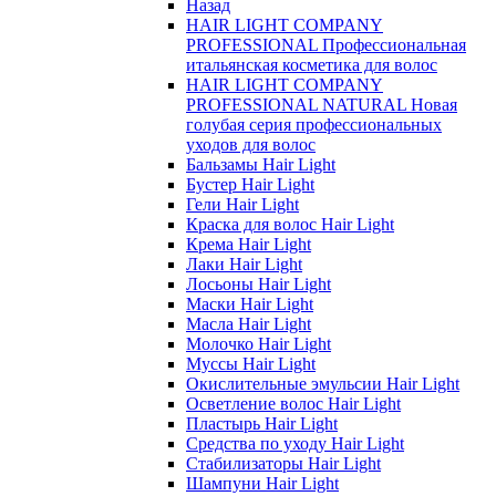
Назад
HAIR LIGHT COMPANY
PROFESSIONAL Профессиональная
итальянская косметика для волос
HAIR LIGHT COMPANY
PROFESSIONAL NATURAL Новая
голубая серия профессиональных
уходов для волос
Бальзамы Hair Light
Бустер Hair Light
Гели Hair Light
Краска для волос Hair Light
Крема Hair Light
Лаки Hair Light
Лосьоны Hair Light
Маски Hair Light
Масла Hair Light
Молочко Hair Light
Муссы Hair Light
Окислительные эмульсии Hair Light
Осветление волос Hair Light
Пластырь Hair Light
Средства по уходу Hair Light
Стабилизаторы Hair Light
Шампуни Hair Light