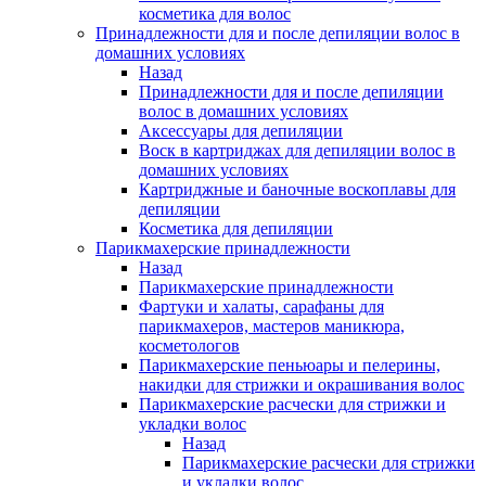
косметика для волос
Принадлежности для и после депиляции волос в
домашних условиях
Назад
Принадлежности для и после депиляции
волос в домашних условиях
Аксессуары для депиляции
Воск в картриджах для депиляции волос в
домашних условиях
Картриджные и баночные воскоплавы для
депиляции
Косметика для депиляции
Парикмахерские принадлежности
Назад
Парикмахерские принадлежности
Фартуки и халаты, сарафаны для
парикмахеров, мастеров маникюра,
косметологов
Парикмахерские пеньюары и пелерины,
накидки для стрижки и окрашивания волос
Парикмахерские расчески для стрижки и
укладки волос
Назад
Парикмахерские расчески для стрижки
и укладки волос