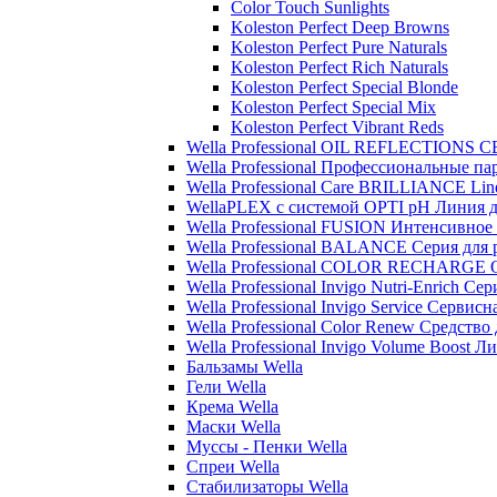
Color Touch Sunlights
Koleston Perfect Deep Browns
Koleston Perfect Pure Naturals
Koleston Perfect Rich Naturals
Koleston Perfect Special Blonde
Koleston Perfect Special Mix
Koleston Perfect Vibrant Reds
Wella Professional OIL REFLECT
Wella Professional Профессиональные п
Wella Professional Care BRILLIANCE Li
WellaPLEX с системой OPTI pH Линия д
Wella Professional FUSION Интенсивное
Wella Professional BALANCE Серия для
Wella Professional COLOR RECHARGE 
Wella Professional Invigo Nutri-Enrich 
Wella Professional Invigo Service Сервис
Wella Professional Color Renew Средств
Wella Professional Invigo Volume Boost Л
Бальзамы Wella
Гели Wella
Крема Wella
Маски Wella
Муссы - Пенки Wella
Спреи Wella
Стабилизаторы Wella