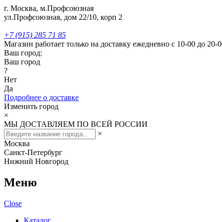
г. Москва, м.Профсоюзная
ул.Профсоюзная, дом 22/10, корп 2
+7 (915) 285 71 85
Магазин работает только на доставку ежедневно с 10-00 до 20-0
Ваш город:
Ваш город
?
Нет
Да
Подробнее о доставке
Изменить город
×
МЫ ДОСТАВЛЯЕМ ПО ВСЕЙ РОССИИ
×
Москва
Санкт-Петербург
Нижний Новгород
Меню
Close
Каталог