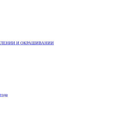
ЕТЛЕНИИ И ОКРАШИВАНИИ
года