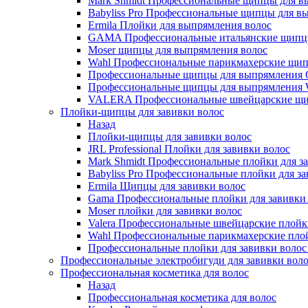
Mark Shmidt Профессиональные щипцы для в
Babyliss Pro Профессиональные щипцы для в
Ermila Плойки для выпрямления волос
GAMA Профессиональные итальянские щипцы
Moser щипцы для выпрямления волос
Wahl Профессиональные парикмахерские щип
Профессиональные щипцы для выпрямлени
Профессиональные щипцы для выпрямления
VALERA Профессиональные швейцарские щи
Плойки-щипцы для завивки волос
Назад
Плойки-щипцы для завивки волос
JRL Professional Плойки для завивки волос
Mark Shmidt Профессиональные плойки для з
Babyliss Pro Профессиональные плойки для з
Ermila Щипцы для завивки волос
Gama Профессиональные плойки для завивки
Moser плойки для завивки волос
Valera Профессиональные швейцарские плойки
Wahl Профессиональные парикмахерские плой
Профессиональные плойки для завивки вол
Профессиональные электробигуди для завивки вол
Профессиональная косметика для волос
Назад
Профессиональная косметика для волос