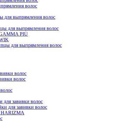
ыпрямления волос
ыпрямления волос
 для выпрямления волос
цы для выпрямления волос
я GAMMA PIU
 WIK
пцы для выпрямления волос
авивки волос
авивки волос
 волос
 для завивки волос
ки для завивки волос
ос HARIZMA
ос