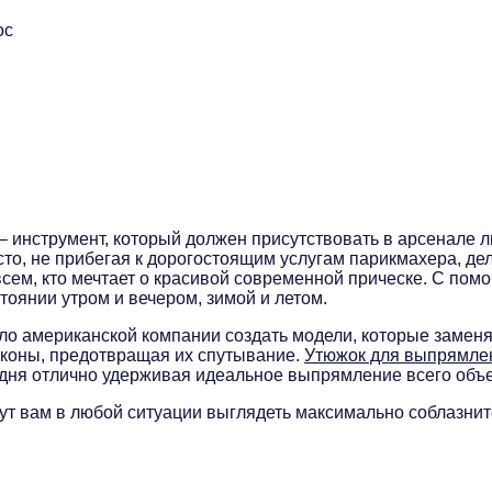
ос
– инструмент, который должен присутствовать в арсенале
сто, не прибегая к дорогостоящим услугам парикмахера, д
сем, кто мечтает о красивой современной прическе. С пом
оянии утром и вечером, зимой и летом.
о американской компании создать модели, которые заменя
оконы, предотвращая их спутывание.
Утюжок для выпрямле
о дня отлично удерживая идеальное выпрямление всего объ
ут вам в любой ситуации выглядеть максимально соблазнит