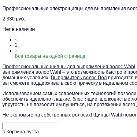
Профессиональные электрощипцы для выпрямления вол
2 330 руб.
Нет в наличии
<
1
>
Все товары на одной странице
Профессиональные щипцы для выпрямления волос Wahl
выпрямления волос Wahl
– это возможность быстро и про
домашних условиях.
Выпрямитель волос Вол
пригодится в
вы сможете поддерживать свою прическу в идеальном сост
Использованием самых современных технологий позволил
обеспечить идеально гладкие, блестящие, шелковистые л
упругость, не позволит им пушиться, на протяжении всег
Не экономьте на собственных волосах! Щипцы Wahl помог
0
Корзина пуста