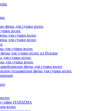
mila
ары
кие фены для сушки волос
 сушки волос
ены для сушки волос
ены для сушки волос
ос
ны для сушки волос
фены для сушки волос из Италии
ы для сушки волос
ны для сушки волос
швейцарские фены для сушки волос
рские итальянские фены для сушки волос
ramount
ате
волос
 и гофре HARIZMA
ния волос