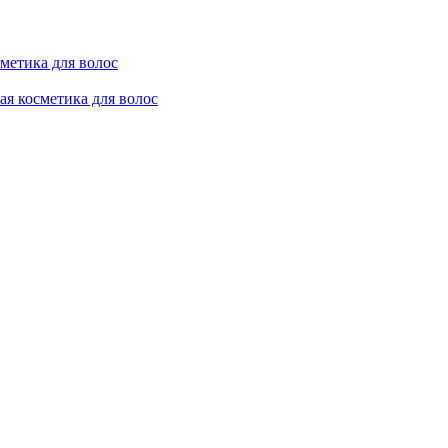
метика для волос
я косметика для волос