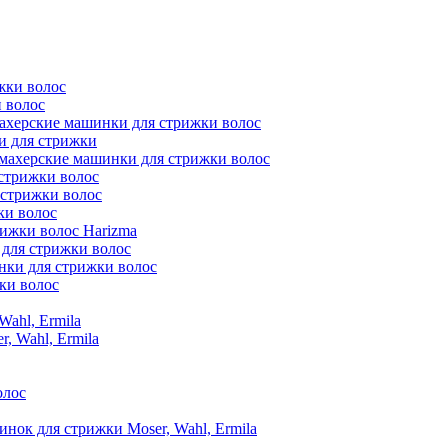
жки волос
 волос
херские машинки для стрижки волос
 для стрижки
махерские машинки для стрижки волос
стрижки волос
 стрижки волос
ки волос
ижки волос Harizma
для стрижки волос
ки для стрижки волос
ки волос
ahl, Ermila
, Wahl, Ermila
олос
нок для стрижки Moser, Wahl, Ermila