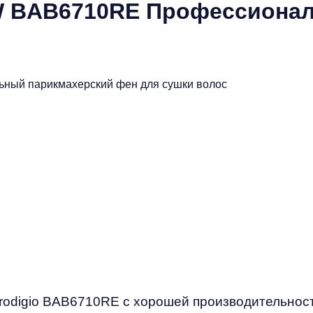
00W BAB6710RE Профессион
odigio BAB6710RE с хорошей производительност