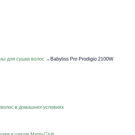
ны для сушки волос
→Babyliss Pro Prodigio 2100W
 волос в домашних условиях
скве в школе Magir-Club