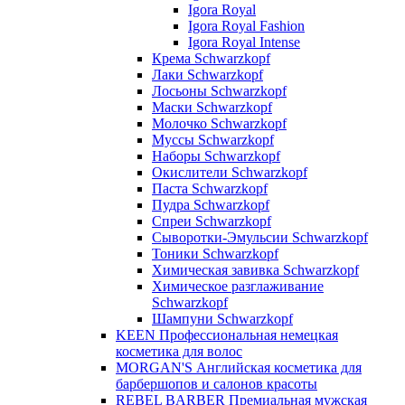
Igora Royal
Igora Royal Fashion
Igora Royal Intense
Крема Schwarzkopf
Лаки Schwarzkopf
Лосьоны Schwarzkopf
Маски Schwarzkopf
Молочко Schwarzkopf
Муссы Schwarzkopf
Наборы Schwarzkopf
Окислители Schwarzkopf
Паста Schwarzkopf
Пудра Schwarzkopf
Спреи Schwarzkopf
Сыворотки-Эмульсии Schwarzkopf
Тоники Schwarzkopf
Химическая завивка Schwarzkopf
Химическое разглаживание
Schwarzkopf
Шампуни Schwarzkopf
KEEN Профессиональная немецкая
косметика для волос
MORGAN'S Английская косметика для
барбершопов и салонов красоты
REBEL BARBER Премиальная мужская