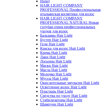
Назад
HAIR LIGHT COMPANY
PROFESSIONAL Профессиональная
итальянская косметика для волос
HAIR LIGHT COMPANY
PROFESSIONAL NATURAL Новая
голубая серия профессиональных
уходов для волос
Бальзамы Hair Light
Бустер Hair Light
Гели Hair Light
Краска для волос Hair Light
Крема Hair Light
Лаки Hair Light
Лосьоны Hair Light
Маски Hair Light
Масла Hair Light
Молочко Hair Light
Муссы Hair Light
Окислительные эмульсии Hair Light
Осветление волос Hair Light
Пластырь Hair Light
Средства по уходу Hair Light
Стабилизаторы Hair Light
Шампуни Hair Light