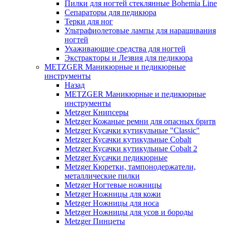
Пилки для ногтей стеклянные Bohemia Line
Сепараторы для педикюра
Терки для ног
Ультрафиолетовые лампы для наращивания
ногтей
Ухаживающие средства для ногтей
Экстракторы и Лезвия для педикюра
METZGER Маникюрные и педикюрные
инструменты
Назад
METZGER Маникюрные и педикюрные
инструменты
Metzger Книпсеры
Metzger Кожаные ремни для опасных бритв
Metzger Кусачки кутикульные "Classic"
Metzger Кусачки кутикульные Cobalt
Metzger Кусачки кутикульные Cobalt 2
Metzger Кусачки педикюрные
Metzger Кюретки, тампонодержатели,
металлические пилки
Metzger Ногтевые ножницы
Metzger Ножницы для кожи
Metzger Ножницы для носа
Metzger Ножницы для усов и бороды
Metzger Пинцеты