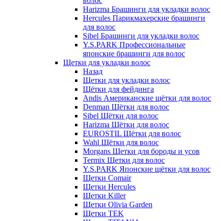
волос
Harizma Брашинги для укладки волос
Hercules Парикмахерские брашинги
для волос
Sibel Брашинги для укладки волос
Y.S.PARK Профессиональные
японские брашинги для волос
Щетки для укладки волос
Назад
Щетки для укладки волос
Щётки для фейдинга
Andis Американские щётки для волос
Denman Щётки для волос
Sibel Щётки для волос
Harizma Щётки для волос
EUROSTIL Щётки для волос
Wahl Щётки для волос
Morgans Щетки для бороды и усов
Termix Щетки для волос
Y.S.PARK Японские щётки для волос
Щетки Comair
Щетки Hercules
Щетки Killer
Щетки Olivia Garden
Щетки TEK