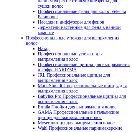
парикмахерские итальянские фены для
сушки волос
Профессиональные фены для волос Velectra
Paramount
Насадки и диффузоры для фенов
Держатели настенные для фена в ванной
комнате
Профессиональные утюжки для выпрямления
волос
Назад
Профессиональные утюжки для
выпрямления волос
Профессиональные щипцы для выпрямления
и гофре HARIZMA
JRL Профессиональные щипцы для
выпрямления волос
Mark Shmidt Профессиональные щипцы для
выпрямления волос
Babyliss Pro Профессиональные щипцы для
выпрямления волос
Ermila Плойки для выпрямления волос
GAMA Профессиональные итальянские
щипцы для выпрямления волос
Moser щипцы для выпрямления волос
Wahl Профессиональные парикмахерские