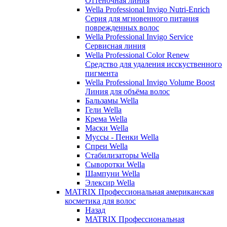
Оттеночная линия
Wella Professional Invigo Nutri-Enrich
Серия для мгновенного питания
поврежденных волос
Wella Professional Invigo Service
Сервисная линия
Wella Professional Color Renew
Средство для удаления исскуственного
пигмента
Wella Professional Invigo Volume Boost
Линия для объёма волос
Бальзамы Wella
Гели Wella
Крема Wella
Маски Wella
Муссы - Пенки Wella
Спреи Wella
Стабилизаторы Wella
Сыворотки Wella
Шампуни Wella
Элексир Wella
MATRIX Профессиональная американская
косметика для волос
Назад
MATRIX Профессиональная