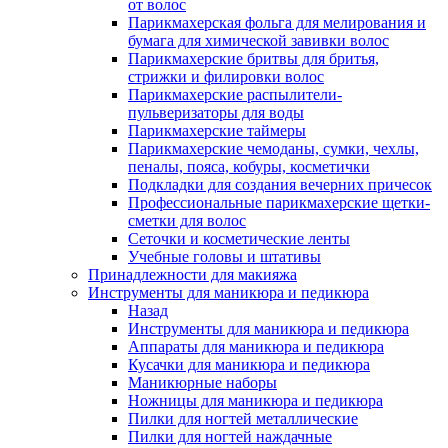
от волос
Парикмахерская фольга для мелирования и
бумага для химической завивки волос
Парикмахерские бритвы для бритья,
стрижки и филировки волос
Парикмахерские распылители-
пульверизаторы для воды
Парикмахерские таймеры
Парикмахерские чемоданы, сумки, чехлы,
пеналы, пояса, кобуры, косметички
Подкладки для создания вечерних причесок
Профессиональные парикмахерские щетки-
сметки для волос
Сеточки и косметические ленты
Учебные головы и штативы
Принадлежности для макияжа
Инструменты для маникюра и педикюра
Назад
Инструменты для маникюра и педикюра
Аппараты для маникюра и педикюра
Кусачки для маникюра и педикюра
Маникюрные наборы
Ножницы для маникюра и педикюра
Пилки для ногтей металлические
Пилки для ногтей наждачные