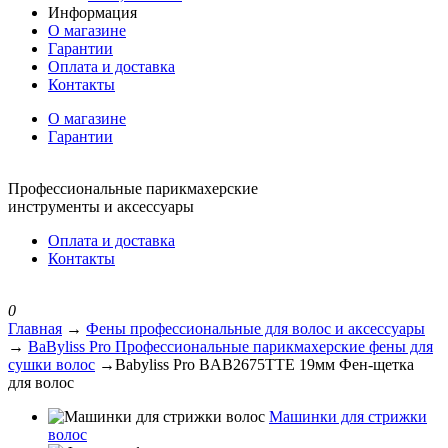
Информация
О магазине
Гарантии
Оплата и доставка
Контакты
О магазине
Гарантии
Профессиональные парикмахерские
инструменты и аксессуары
Оплата и доставка
Контакты
0
Главная
→
Фены профессиональные для волос и аксессуары
→
BaByliss Pro Профессиональные парикмахерские фены для
сушки волос
→Babyliss Pro BAB2675TTE 19мм Фен-щетка
для волос
Машинки для стрижки
волос