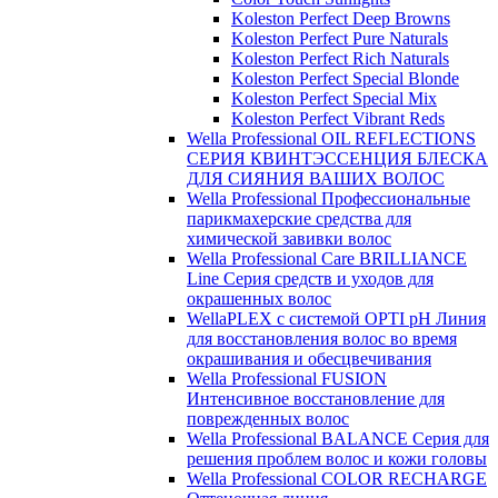
Koleston Perfect Deep Browns
Koleston Perfect Pure Naturals
Koleston Perfect Rich Naturals
Koleston Perfect Special Blonde
Koleston Perfect Special Mix
Koleston Perfect Vibrant Reds
Wella Professional OIL REFLECTIONS
СЕРИЯ КВИНТЭССЕНЦИЯ БЛЕСКА
ДЛЯ СИЯНИЯ ВАШИХ ВОЛОС
Wella Professional Профессиональные
парикмахерские средства для
химической завивки волос
Wella Professional Care BRILLIANCE
Line Серия средств и уходов для
окрашенных волос
WellaPLEX с системой OPTI pH Линия
для восстановления волос во время
окрашивания и обесцвечивания
Wella Professional FUSION
Интенсивное восстановление для
поврежденных волос
Wella Professional BALANCE Серия для
решения проблем волос и кожи головы
Wella Professional COLOR RECHARGE