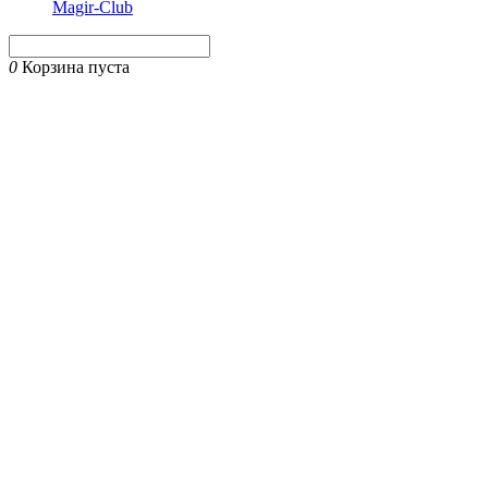
Magir-Club
0
Корзина пуста