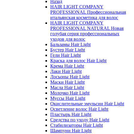
Назад
HAIR LIGHT COMPANY
PROFESSIONAL Профессиональная
итальянская косметика для волос
HAIR LIGHT COMPANY
PROFESSIONAL NATURAL Новая
голубая серия профессиональных
уходов для волос
Бальзамы Hair Light
Бустер Hair Light
Гели Hair Light
Краска для волос Hair Light
Крема Hair Light
Лаки Hair Light
Лосьоны Hair Light
Маски Hair Light
Масла Hair Light
Молочко Hair Light
Муссы Hair Light
Окислительные эмульсии Hair Light
Осветление волос Hair Light
Пластырь Hair Light
Средства по уходу Hair Light
Стабилизаторы Hair Light
Шампуни Hair Light