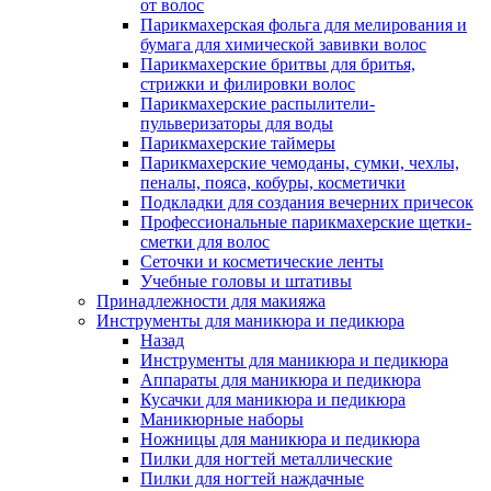
от волос
Парикмахерская фольга для мелирования и
бумага для химической завивки волос
Парикмахерские бритвы для бритья,
стрижки и филировки волос
Парикмахерские распылители-
пульверизаторы для воды
Парикмахерские таймеры
Парикмахерские чемоданы, сумки, чехлы,
пеналы, пояса, кобуры, косметички
Подкладки для создания вечерних причесок
Профессиональные парикмахерские щетки-
сметки для волос
Сеточки и косметические ленты
Учебные головы и штативы
Принадлежности для макияжа
Инструменты для маникюра и педикюра
Назад
Инструменты для маникюра и педикюра
Аппараты для маникюра и педикюра
Кусачки для маникюра и педикюра
Маникюрные наборы
Ножницы для маникюра и педикюра
Пилки для ногтей металлические
Пилки для ногтей наждачные