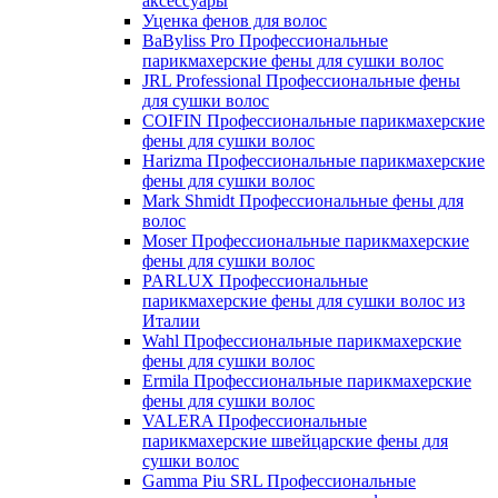
аксессуары
Уценка фенов для волос
BaByliss Pro Профессиональные
парикмахерские фены для сушки волос
JRL Professional Профессиональные фены
для сушки волос
COIFIN Профессиональные парикмахерские
фены для сушки волос
Harizma Профессиональные парикмахерские
фены для сушки волос
Mark Shmidt Профессиональные фены для
волос
Moser Профессиональные парикмахерские
фены для сушки волос
PARLUX Профессиональные
парикмахерские фены для сушки волос из
Италии
Wahl Профессиональные парикмахерские
фены для сушки волос
Ermila Профессиональные парикмахерские
фены для сушки волос
VALERA Профессиональные
парикмахерские швейцарские фены для
сушки волос
Gamma Piu SRL Профессиональные