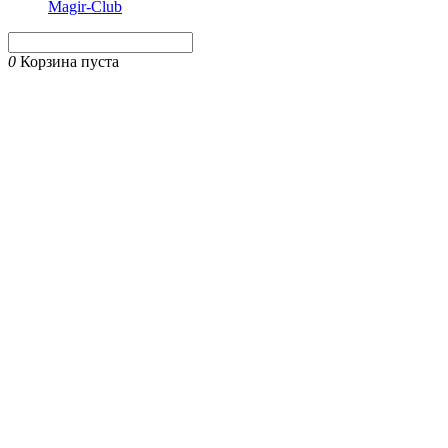
Magir-Club
0
Корзина пуста