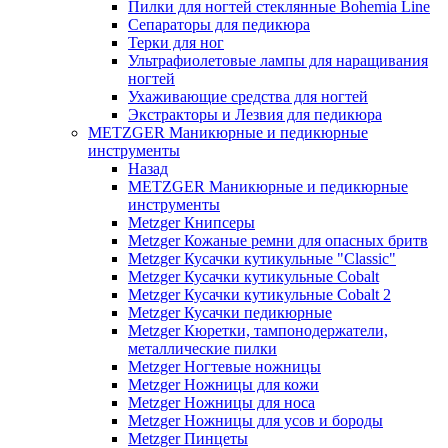
Пилки для ногтей стеклянные Bohemia Line
Сепараторы для педикюра
Терки для ног
Ультрафиолетовые лампы для наращивания
ногтей
Ухаживающие средства для ногтей
Экстракторы и Лезвия для педикюра
METZGER Маникюрные и педикюрные
инструменты
Назад
METZGER Маникюрные и педикюрные
инструменты
Metzger Книпсеры
Metzger Кожаные ремни для опасных бритв
Metzger Кусачки кутикульные "Classic"
Metzger Кусачки кутикульные Cobalt
Metzger Кусачки кутикульные Cobalt 2
Metzger Кусачки педикюрные
Metzger Кюретки, тампонодержатели,
металлические пилки
Metzger Ногтевые ножницы
Metzger Ножницы для кожи
Metzger Ножницы для носа
Metzger Ножницы для усов и бороды
Metzger Пинцеты