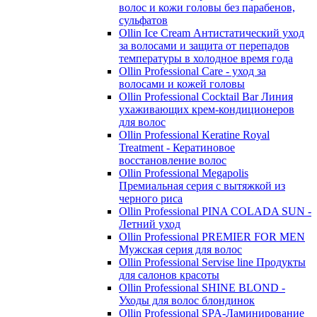
волос и кожи головы без парабенов,
сульфатов
Ollin Ice Cream Антистатический уход
за волосами и защита от перепадов
температуры в холодное время года
Ollin Professional Care - уход за
волосами и кожей головы
Ollin Professional Cocktail Bar Линия
ухаживающих крем-кондиционеров
для волос
Ollin Professional Keratine Royal
Treatment - Кератиновое
восстановление волос
Ollin Professional Megapolis
Премиальная серия с вытяжкой из
черного риса
Ollin Professional PINA COLADA SUN -
Летний уход
Ollin Professional PREMIER FOR MEN
Мужская серия для волос
Ollin Professional Servise line Продукты
для салонов красоты
Ollin Professional SHINE BLOND -
Уходы для волос блондинок
Ollin Professional SPA-Ламинирование