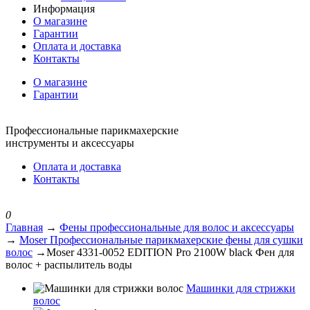
Информация
О магазине
Гарантии
Оплата и доставка
Контакты
О магазине
Гарантии
Профессиональные парикмахерские
инструменты и аксессуары
Оплата и доставка
Контакты
0
Главная
→
Фены профессиональные для волос и аксессуары
→
Moser Профессиональные парикмахерские фены для сушки
волос
→Moser 4331-0052 EDITION Pro 2100W black Фен для
волос + распылитель воды
Машинки для стрижки
волос