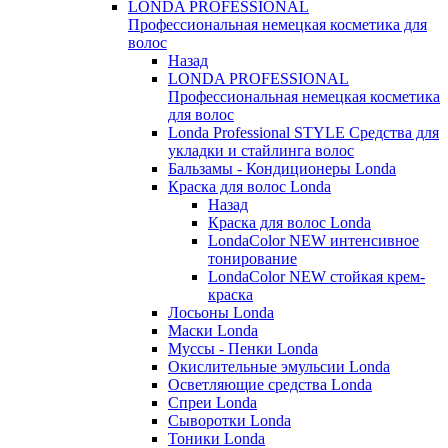
LONDA PROFESSIONAL
Профессиональная немецкая косметика для
волос
Назад
LONDA PROFESSIONAL
Профессиональная немецкая косметика
для волос
Londa Professional STYLE Средства для
укладки и стайлинга волос
Бальзамы - Кондиционеры Londa
Краска для волос Londa
Назад
Краска для волос Londa
LondaColor NEW интенсивное
тонирование
LondaColor NEW стойкая крем-
краска
Лосьоны Londa
Маски Londa
Муссы - Пенки Londa
Окислительные эмульсии Londa
Осветляющие средства Londa
Спреи Londa
Сыворотки Londa
Тоники Londa