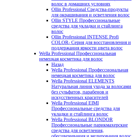
волос в домашних условиях
Ollin Professional Средства-продукты
для окрашивания и осветления волос
Ollin STYLE Профессиональные
средства для укладки и стайлинга
волос
Оllin Professional INTENSE Profi
COLOR- Серия для восстановления и
поддержания яркости цвета волос
Wella Professional Профессиональная
немецкая косметика для волос
Назад
Wella Professional Профессиональная
немецкая косметика для волос
Wella Professional ELEMENTS
Натуральная линия ухода за волосами
без сульфатов, парабенов и
искусственных красителей
Wella Professional EIMI
Профессиональные средства для
укладки и стайлинга волос
Wella Professional BLONDOR
Профессиональные парикмахерские
средства для осветления,
обесцвечивания и мелирования волос