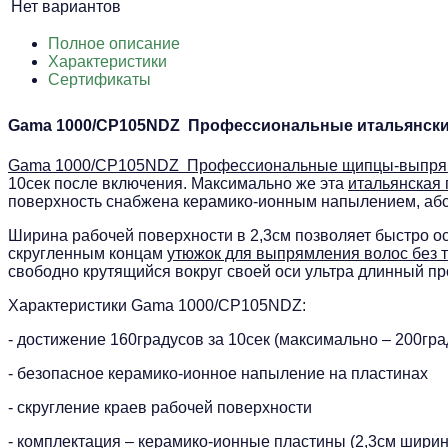
Нет вариантов
Полное описание
Характеристики
Сертификаты
Gama 1000/CP105NDZ Профессиональные итальянски
Gama 1000/CP105NDZ Профессиональные щипцы-выпрями
10сек после включения. Максимально же эта
итальянская
поверхность снабжена керамико-ионным напылением, абс
Ширина рабочей поверхности в 2,3см позволяет быстро о
скругленным концам
утюжок для выпрямления волос без 
свободно крутящийся вокруг своей оси ультра длинный п
Характеристики Gama 1000/CP105NDZ:
- достижение 160градусов за 10сек (максимально – 200гра
- безопасное керамико-ионное напыление на пластинах
- скругление краев рабочей поверхности
- комплектация – керамико-ионные пластины (2,3см ширино