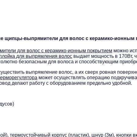
е щипцы-выпрямители для волос с керамико-ионным
тели для волос с керамико-ионным покрытием
можно исп
 плойка для выпрямления волос
выдает мощность в 170Вт, ч
олютно безопасным для волоса и способствующим приобре
существить выпрямление волос, а их сверх ровная поверхн
терморегулятора
может осуществлять операцию подкручива
ровод делают работу с оборудованием предельно удобной.
дусов)
й), термоустойчивый корпус (пластик), шнур (3м), кнопки 