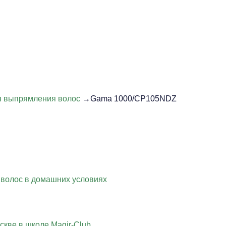
 выпрямления волос
→Gama 1000/CP105NDZ
 волос в домашних условиях
скве в школе Magir-Club