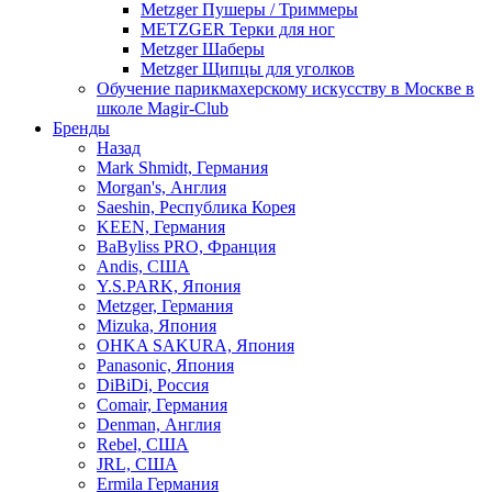
Metzger Пушеры / Триммеры
METZGER Терки для ног
Metzger Шаберы
Metzger Щипцы для уголков
Обучение парикмахерскому искусству в Москве в
школе Magir-Club
Бренды
Назад
Mark Shmidt, Германия
Morgan's, Англия
Saeshin, Республика Корея
KEEN, Германия
BaByliss PRO, Франция
Andis, США
Y.S.PARK, Япония
Metzger, Германия
Mizuka, Япония
OHKA SAKURA, Япония
Panasonic, Япония
DiBiDi, Россия
Comair, Германия
Denman, Англия
Rebel, США
JRL, США
Ermila Германия