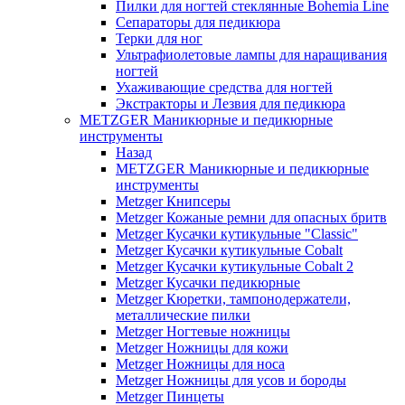
Пилки для ногтей стеклянные Bohemia Line
Сепараторы для педикюра
Терки для ног
Ультрафиолетовые лампы для наращивания
ногтей
Ухаживающие средства для ногтей
Экстракторы и Лезвия для педикюра
METZGER Маникюрные и педикюрные
инструменты
Назад
METZGER Маникюрные и педикюрные
инструменты
Metzger Книпсеры
Metzger Кожаные ремни для опасных бритв
Metzger Кусачки кутикульные "Classic"
Metzger Кусачки кутикульные Cobalt
Metzger Кусачки кутикульные Cobalt 2
Metzger Кусачки педикюрные
Metzger Кюретки, тампонодержатели,
металлические пилки
Metzger Ногтевые ножницы
Metzger Ножницы для кожи
Metzger Ножницы для носа
Metzger Ножницы для усов и бороды
Metzger Пинцеты