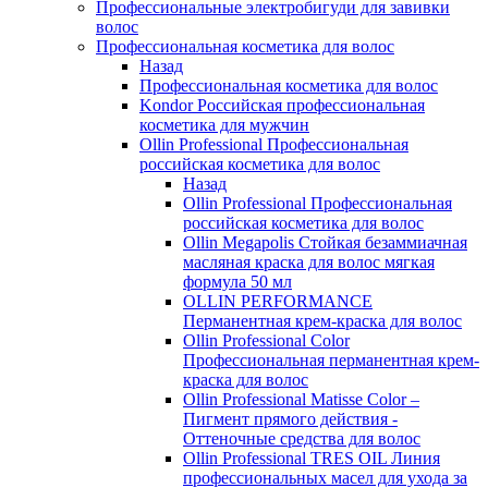
Профессиональные электробигуди для завивки
волос
Профессиональная косметика для волос
Назад
Профессиональная косметика для волос
Kondor Российская профессиональная
косметика для мужчин
Ollin Professional Профессиональная
российская косметика для волос
Назад
Ollin Professional Профессиональная
российская косметика для волос
Ollin Megapolis Стойкая безаммиачная
масляная краска для волос мягкая
формула 50 мл
OLLIN PERFORMANCE
Перманентная крем-краска для волос
Ollin Professional Color
Профессиональная перманентная крем-
краска для волос
Ollin Professional Matisse Color –
Пигмент прямого действия -
Оттеночные средства для волос
Ollin Professional TRES OIL Линия
профессиональных масел для ухода за