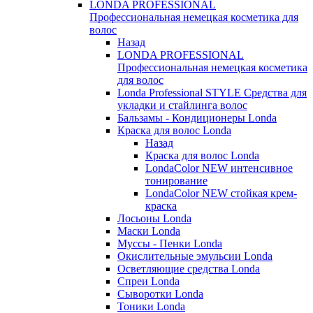
LONDA PROFESSIONAL
Профессиональная немецкая косметика для
волос
Назад
LONDA PROFESSIONAL
Профессиональная немецкая косметика
для волос
Londa Professional STYLE Средства для
укладки и стайлинга волос
Бальзамы - Кондиционеры Londa
Краска для волос Londa
Назад
Краска для волос Londa
LondaColor NEW интенсивное
тонирование
LondaColor NEW стойкая крем-
краска
Лосьоны Londa
Маски Londa
Муссы - Пенки Londa
Окислительные эмульсии Londa
Осветляющие средства Londa
Спреи Londa
Сыворотки Londa
Тоники Londa