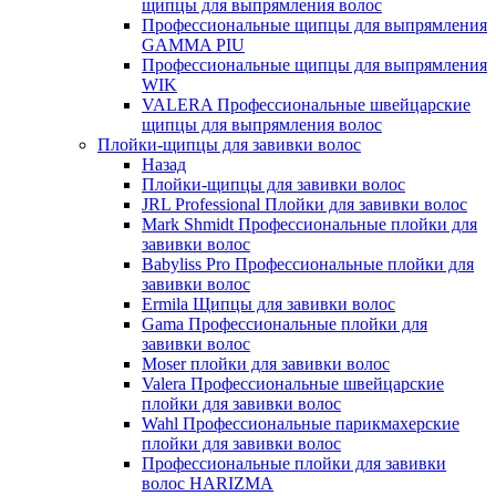
щипцы для выпрямления волос
Профессиональные щипцы для выпрямления
GAMMA PIU
Профессиональные щипцы для выпрямления
WIK
VALERA Профессиональные швейцарские
щипцы для выпрямления волос
Плойки-щипцы для завивки волос
Назад
Плойки-щипцы для завивки волос
JRL Professional Плойки для завивки волос
Mark Shmidt Профессиональные плойки для
завивки волос
Babyliss Pro Профессиональные плойки для
завивки волос
Ermila Щипцы для завивки волос
Gama Профессиональные плойки для
завивки волос
Moser плойки для завивки волос
Valera Профессиональные швейцарские
плойки для завивки волос
Wahl Профессиональные парикмахерские
плойки для завивки волос
Профессиональные плойки для завивки
волос HARIZMA