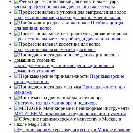
Фены профессиональные для волос и аксессуары
Профессиональные утюжки для выпрямления волос
Плойки-щипцы
для завивки волос
Профессиональные электробигуди для завивки волос
Профессиональная косметика для волос
Принадлежности для и после депиляции волос в
домашних условиях
Парикмахерские
принадлежности
Принадлежности для
макияжа
Инструменты для маникюра и педикюра
METZGER Маникюрные и педикюрные инструменты
Обучение парикмахерскому искусству в Москве в школе