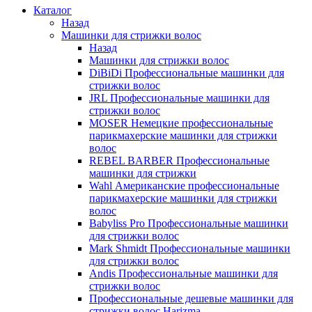
Каталог
Назад
Машинки для стрижки волос
Назад
Машинки для стрижки волос
DiBiDi Профессиональные машинки для
стрижки волос
JRL Профессиональные машинки для
стрижки волос
MOSER Немецкие профессиональные
парикмахерские машинки для стрижки
волос
REBEL BARBER Профессиональные
машинки для стрижки
Wahl Американские профессиональные
парикмахерские машинки для стрижки
волос
Babyliss Pro Профессиональные машинки
для стрижки волос
Mark Shmidt Профессиональные машинки
для стрижки волос
Andis Профессиональные машинки для
стрижки волос
Профессиональные дешевые машинки для
стрижки волос Harizma