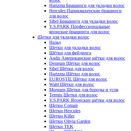
волос
Harizma Брашинги для укладки волос
Hercules Парикмахерские брашинги
для волос
Sibel Брашинги для укладки волос
Y.S.PARK Профессиональные
японские брашинги для волос
Щетки для укладки волос
Назад
Щетки для укладки волос
Щётки для фейдинга
Andis Американские щётки для волос
Denman Щётки для волос
Sibel Щётки для волос
Harizma Щётки для волос
EUROSTIL Щётки для волос
Wahl Щётки для волос
Morgans Щетки для бороды и усов
Termix Щетки для волос
Y.S.PARK Японские щётки для волос
Щетки Comair
Щетки Hercules
Щетки Killer
Щетки Olivia Garden
Щетки TEK