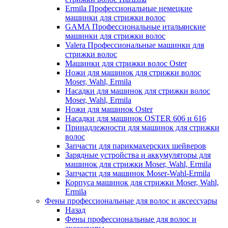
Ermila Профессиональные немецкие
машинки для стрижки волос
GAMA Профессиональные итальянские
машинки для стрижки волос
Valera Профессиональные машинки для
стрижки волос
Машинки для стрижки волос Oster
Ножи для машинок для стрижки волос
Moser, Wahl, Ermila
Насадки для машинок для стрижки волос
Moser, Wahl, Ermila
Ножи для машинок Oster
Насадки для машинок OSTER 606 и 616
Принадлежности для машинок для стрижки
волос
Запчасти для парикмахерских шейверов
Зарядные устройства и аккумуляторы для
машинок для стрижки Moser, Wahl, Ermila
Запчасти для машинок Moser-Wahl-Ermila
Корпуса машинок для стрижки Moser, Wahl,
Ermila
Фены профессиональные для волос и аксессуары
Назад
Фены профессиональные для волос и