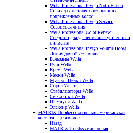
Оттеночная линия
Wella Professional Invigo Nutri-Enrich
Серия для мгновенного питания
поврежденных волос
Wella Professional Invigo Service
Сервисная линия
Wella Professional Color Renew
Средство для удаления исскуственного
пигмента
Wella Professional Invigo Volume Boost
Линия для объёма волос
Бальзамы Wella
Гели Wella
Крема Wella
Маски Wella
Муссы - Пенки Wella
Спреи Wella
Стабилизаторы Wella
Сыворотки Wella
Шампуни Wella
Элексир Wella
MATRIX Профессиональная американская
косметика для волос
Назад
MATRIX Профессиональная