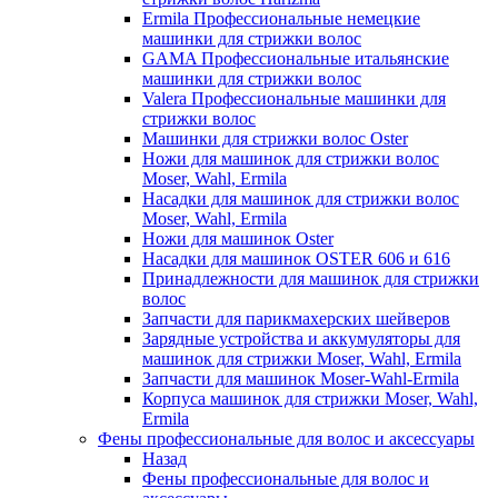
Ermila Профессиональные немецкие
машинки для стрижки волос
GAMA Профессиональные итальянские
машинки для стрижки волос
Valera Профессиональные машинки для
стрижки волос
Машинки для стрижки волос Oster
Ножи для машинок для стрижки волос
Moser, Wahl, Ermila
Насадки для машинок для стрижки волос
Moser, Wahl, Ermila
Ножи для машинок Oster
Насадки для машинок OSTER 606 и 616
Принадлежности для машинок для стрижки
волос
Запчасти для парикмахерских шейверов
Зарядные устройства и аккумуляторы для
машинок для стрижки Moser, Wahl, Ermila
Запчасти для машинок Moser-Wahl-Ermila
Корпуса машинок для стрижки Moser, Wahl,
Ermila
Фены профессиональные для волос и аксессуары
Назад
Фены профессиональные для волос и