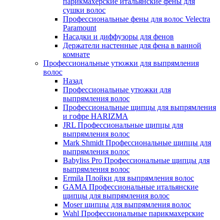
парикмахерские итальянские фены для
сушки волос
Профессиональные фены для волос Velectra
Paramount
Насадки и диффузоры для фенов
Держатели настенные для фена в ванной
комнате
Профессиональные утюжки для выпрямления
волос
Назад
Профессиональные утюжки для
выпрямления волос
Профессиональные щипцы для выпрямления
и гофре HARIZMA
JRL Профессиональные щипцы для
выпрямления волос
Mark Shmidt Профессиональные щипцы для
выпрямления волос
Babyliss Pro Профессиональные щипцы для
выпрямления волос
Ermila Плойки для выпрямления волос
GAMA Профессиональные итальянские
щипцы для выпрямления волос
Moser щипцы для выпрямления волос
Wahl Профессиональные парикмахерские