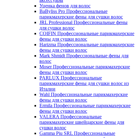
аксессуары
Уценка фенов для волос
BaByliss Pro Профессиональные
парикмахерские фены для сушки волос
JRL Professional Профессиональные фены
для сушки волос
COIFIN Профессиональные парикмахерские
фены для сушки волос
Harizma Профессиональные парикмахерские
фены для сушки волос
Mark Shmidt Профессиональные фены для
волос
Moser Профессиональные парикмахерские
фены для сушки волос
PARLUX Профессиональные
парикмахерские фены для сушки волос из
Италии
Wahl Профессиональные парикмахерские
фены для сушки волос
Ermila Профессиональные парикмахерские
фены для сушки волос
VALERA Профессиональные
парикмахерские швейцарские фены для
сушки волос
Gamma Piu SRL Профессиональные