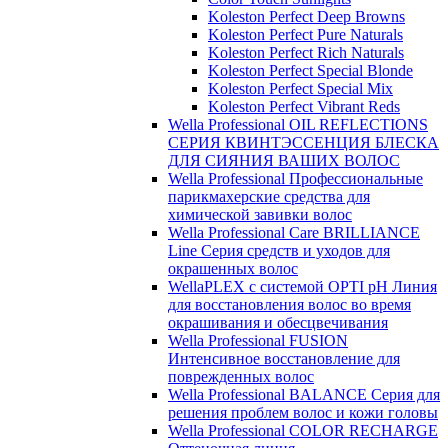
Koleston Perfect Deep Browns
Koleston Perfect Pure Naturals
Koleston Perfect Rich Naturals
Koleston Perfect Special Blonde
Koleston Perfect Special Mix
Koleston Perfect Vibrant Reds
Wella Professional OIL REFLECTIONS
СЕРИЯ КВИНТЭССЕНЦИЯ БЛЕСКА
ДЛЯ СИЯНИЯ ВАШИХ ВОЛОС
Wella Professional Профессиональные
парикмахерские средства для
химической завивки волос
Wella Professional Care BRILLIANCE
Line Серия средств и уходов для
окрашенных волос
WellaPLEX с системой OPTI pH Линия
для восстановления волос во время
окрашивания и обесцвечивания
Wella Professional FUSION
Интенсивное восстановление для
поврежденных волос
Wella Professional BALANCE Серия для
решения проблем волос и кожи головы
Wella Professional COLOR RECHARGE