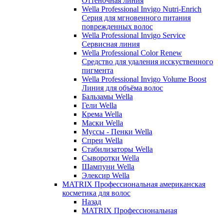
Оттеночная линия
Wella Professional Invigo Nutri-Enrich
Серия для мгновенного питания
поврежденных волос
Wella Professional Invigo Service
Сервисная линия
Wella Professional Color Renew
Средство для удаления исскуственного
пигмента
Wella Professional Invigo Volume Boost
Линия для объёма волос
Бальзамы Wella
Гели Wella
Крема Wella
Маски Wella
Муссы - Пенки Wella
Спреи Wella
Стабилизаторы Wella
Сыворотки Wella
Шампуни Wella
Элексир Wella
MATRIX Профессиональная американская
косметика для волос
Назад
MATRIX Профессиональная