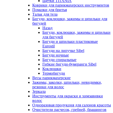
Щетки TITANIA
Коврики для парикмахерских инструментов
Помазки для бритья
Тальк для тела
Бигуди, коклюшки, зажимы и щпильки для
бигудей
Назад
Бигуди, коклюшки, зажимы и щпильки
для бигудей
Бигуди и шпильки пластиковые
Eurostil
Бигуди на липучке Sibel
Бигуди ночные
Бигуди спиральные
Гибкие бигуди-бумеранги Sibel
Коклюшки
Термобигуди
Весы парикмахерские
Зажимы, заколки, шпильки, невидимки,
резинки для волос
Зеркала
Инструменты для окраски и химзавивки
волос
Одноразовая продукция для салонов красоты
Очистители расчесок, гребней, брашингов