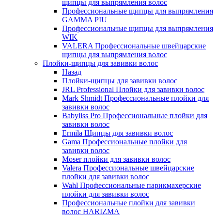
щипцы для выпрямления волос
Профессиональные щипцы для выпрямления
GAMMA PIU
Профессиональные щипцы для выпрямления
WIK
VALERA Профессиональные швейцарские
щипцы для выпрямления волос
Плойки-щипцы для завивки волос
Назад
Плойки-щипцы для завивки волос
JRL Professional Плойки для завивки волос
Mark Shmidt Профессиональные плойки для
завивки волос
Babyliss Pro Профессиональные плойки для
завивки волос
Ermila Щипцы для завивки волос
Gama Профессиональные плойки для
завивки волос
Moser плойки для завивки волос
Valera Профессиональные швейцарские
плойки для завивки волос
Wahl Профессиональные парикмахерские
плойки для завивки волос
Профессиональные плойки для завивки
волос HARIZMA