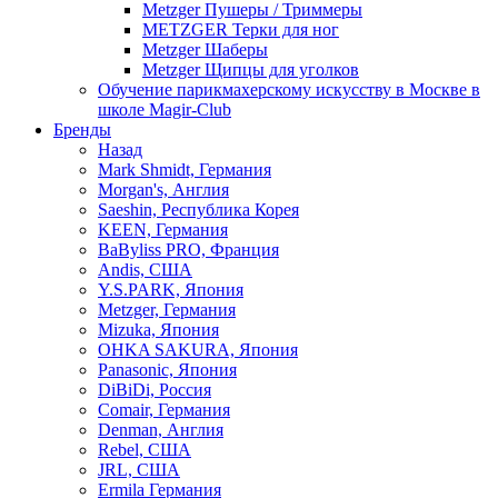
Metzger Пушеры / Триммеры
METZGER Терки для ног
Metzger Шаберы
Metzger Щипцы для уголков
Обучение парикмахерскому искусству в Москве в
школе Magir-Club
Бренды
Назад
Mark Shmidt, Германия
Morgan's, Англия
Saeshin, Республика Корея
KEEN, Германия
BaByliss PRO, Франция
Andis, США
Y.S.PARK, Япония
Metzger, Германия
Mizuka, Япония
OHKA SAKURA, Япония
Panasonic, Япония
DiBiDi, Россия
Comair, Германия
Denman, Англия
Rebel, США
JRL, США
Ermila Германия