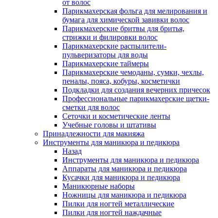
от волос
Парикмахерская фольга для мелирования и
бумага для химической завивки волос
Парикмахерские бритвы для бритья,
стрижки и филировки волос
Парикмахерские распылители-
пульверизаторы для воды
Парикмахерские таймеры
Парикмахерские чемоданы, сумки, чехлы,
пеналы, пояса, кобуры, косметички
Подкладки для создания вечерних причесок
Профессиональные парикмахерские щетки-
сметки для волос
Сеточки и косметические ленты
Учебные головы и штативы
Принадлежности для макияжа
Инструменты для маникюра и педикюра
Назад
Инструменты для маникюра и педикюра
Аппараты для маникюра и педикюра
Кусачки для маникюра и педикюра
Маникюрные наборы
Ножницы для маникюра и педикюра
Пилки для ногтей металлические
Пилки для ногтей наждачные