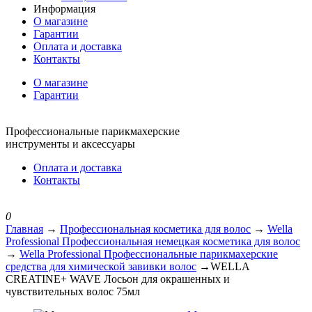
Информация
О магазине
Гарантии
Оплата и доставка
Контакты
О магазине
Гарантии
Профессиональные парикмахерские
инструменты и аксессуары
Оплата и доставка
Контакты
0
Главная
→
Профессиональная косметика для волос
→
Wella
Professional Профессиональная немецкая косметика для волос
→
Wella Professional Профессиональные парикмахерские
средства для химической завивки волос
→WELLA
CREATINE+ WAVE Лосьон для окрашенных и
чувствительных волос 75мл