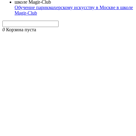
Обучение парикмахерскому искусству в Москве в школе
Magir-Club
0
Корзина пуста