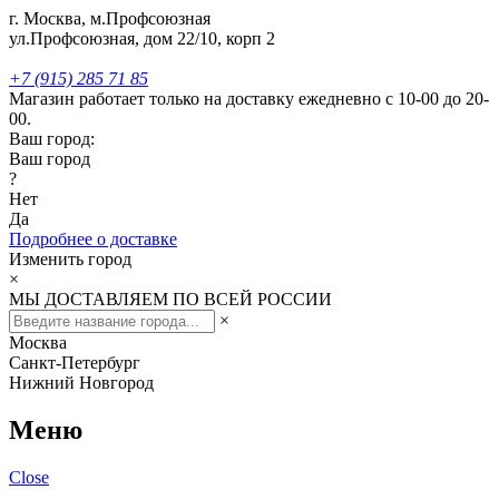
г. Москва, м.Профсоюзная
ул.Профсоюзная, дом 22/10, корп 2
+7 (915) 285 71 85
Магазин работает только на доставку ежедневно с 10-00 до 20-
00.
Ваш город:
Ваш город
?
Нет
Да
Подробнее о доставке
Изменить город
×
МЫ ДОСТАВЛЯЕМ ПО ВСЕЙ РОССИИ
×
Москва
Санкт-Петербург
Нижний Новгород
Меню
Close