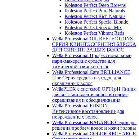
Koleston Perfect Deep Browns
Koleston Perfect Pure Naturals
Koleston Perfect Rich Naturals
Koleston Perfect Special Blonde
Koleston Perfect Special Mix
Koleston Perfect Vibrant Reds
Wella Professional OIL REFLECTIONS
СЕРИЯ КВИНТЭССЕНЦИЯ БЛЕСКА
ДЛЯ СИЯНИЯ ВАШИХ ВОЛОС
Wella Professional Профессиональные
парикмахерские средства для
химической завивки волос
Wella Professional Care BRILLIANCE
Line Серия средств и уходов для
окрашенных волос
WellaPLEX с системой OPTI pH Линия
для восстановления волос во время
окрашивания и обесцвечивания
Wella Professional FUSION
Интенсивное восстановление для
поврежденных волос
Wella Professional BALANCE Серия для
решения проблем волос и кожи головы
Wella Professional COLOR RECHARGE