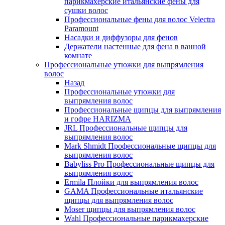
парикмахерские итальянские фены для
сушки волос
Профессиональные фены для волос Velectra
Paramount
Насадки и диффузоры для фенов
Держатели настенные для фена в ванной
комнате
Профессиональные утюжки для выпрямления
волос
Назад
Профессиональные утюжки для
выпрямления волос
Профессиональные щипцы для выпрямления
и гофре HARIZMA
JRL Профессиональные щипцы для
выпрямления волос
Mark Shmidt Профессиональные щипцы для
выпрямления волос
Babyliss Pro Профессиональные щипцы для
выпрямления волос
Ermila Плойки для выпрямления волос
GAMA Профессиональные итальянские
щипцы для выпрямления волос
Moser щипцы для выпрямления волос
Wahl Профессиональные парикмахерские