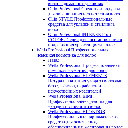
волос в домашних условиях
Ollin Professional Средства-продукты
для окрашивания и осветления волос
Ollin STYLE Профессиональные
средства для укладки и стайлинга
волос
Оllin Professional INTENSE Profi
COLOR- Серия для восстановления и
поддержания яркости цвета волос
Wella Professional Профессиональная
немецкая косметика для волос
Назад
Wella Professional Профессиональная
немецкая косметика для волос
Wella Professional ELEMENTS
Натуральная линия ухода за волосами
без сульфатов, парабенов и
искусственных красителей
Wella Professional EIMI
Профессиональные средства для
укладки и стайлинга волос
Wella Professional BLONDOR
Профессиональные парикмахерские
средства для осветления,
обесцвечивания и мелирования волос