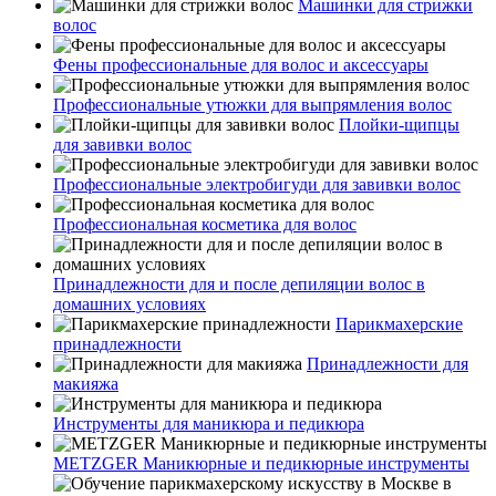
Машинки для стрижки
волос
Фены профессиональные для волос и аксессуары
Профессиональные утюжки для выпрямления волос
Плойки-щипцы
для завивки волос
Профессиональные электробигуди для завивки волос
Профессиональная косметика для волос
Принадлежности для и после депиляции волос в
домашних условиях
Парикмахерские
принадлежности
Принадлежности для
макияжа
Инструменты для маникюра и педикюра
METZGER Маникюрные и педикюрные инструменты