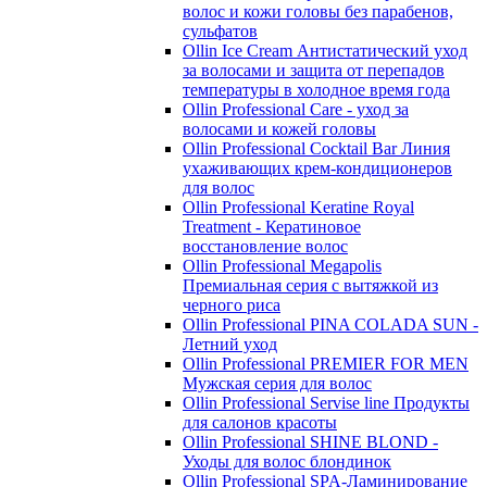
волос и кожи головы без парабенов,
сульфатов
Ollin Ice Cream Антистатический уход
за волосами и защита от перепадов
температуры в холодное время года
Ollin Professional Care - уход за
волосами и кожей головы
Ollin Professional Cocktail Bar Линия
ухаживающих крем-кондиционеров
для волос
Ollin Professional Keratine Royal
Treatment - Кератиновое
восстановление волос
Ollin Professional Megapolis
Премиальная серия с вытяжкой из
черного риса
Ollin Professional PINA COLADA SUN -
Летний уход
Ollin Professional PREMIER FOR MEN
Мужская серия для волос
Ollin Professional Servise line Продукты
для салонов красоты
Ollin Professional SHINE BLOND -
Уходы для волос блондинок
Ollin Professional SPA-Ламинирование