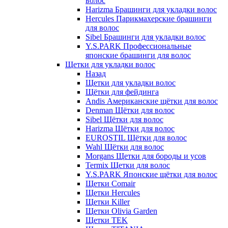
волос
Harizma Брашинги для укладки волос
Hercules Парикмахерские брашинги
для волос
Sibel Брашинги для укладки волос
Y.S.PARK Профессиональные
японские брашинги для волос
Щетки для укладки волос
Назад
Щетки для укладки волос
Щётки для фейдинга
Andis Американские щётки для волос
Denman Щётки для волос
Sibel Щётки для волос
Harizma Щётки для волос
EUROSTIL Щётки для волос
Wahl Щётки для волос
Morgans Щетки для бороды и усов
Termix Щетки для волос
Y.S.PARK Японские щётки для волос
Щетки Comair
Щетки Hercules
Щетки Killer
Щетки Olivia Garden
Щетки TEK