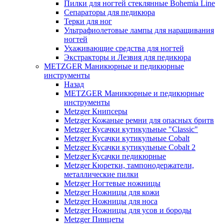
Пилки для ногтей стеклянные Bohemia Line
Сепараторы для педикюра
Терки для ног
Ультрафиолетовые лампы для наращивания
ногтей
Ухаживающие средства для ногтей
Экстракторы и Лезвия для педикюра
METZGER Маникюрные и педикюрные
инструменты
Назад
METZGER Маникюрные и педикюрные
инструменты
Metzger Книпсеры
Metzger Кожаные ремни для опасных бритв
Metzger Кусачки кутикульные "Classic"
Metzger Кусачки кутикульные Cobalt
Metzger Кусачки кутикульные Cobalt 2
Metzger Кусачки педикюрные
Metzger Кюретки, тампонодержатели,
металлические пилки
Metzger Ногтевые ножницы
Metzger Ножницы для кожи
Metzger Ножницы для носа
Metzger Ножницы для усов и бороды
Metzger Пинцеты