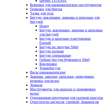
Щетки TITANIA
Коврики для парикмахерских инструментов
Помазки для бритья
Тальк для тела
Бигуди, коклюшки, зажимы и щпильки для
бигудей
Назад
Бигуди, коклюшки, зажимы и щпильки
для бигудей
Бигуди и шпильки пластиковые
Eurostil
Бигуди на липучке Sibel
Бигуди ночные
Бигуди спиральные
Гибкие бигуди-бумеранги Sibel
Коклюшки
Термобигуди
Весы парикмахерские
Зажимы, заколки, шпильки, невидимки,
резинки для волос
Зеркала
Инструменты для окраски и химзавивки
волос
Одноразовая продукция для салонов красоты
Очистители расчесок, гребней, брашингов