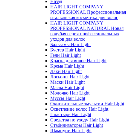
Назад
HAIR LIGHT COMPANY
PROFESSIONAL Профессиональная
итальянская косметика для волос
HAIR LIGHT COMPANY
PROFESSIONAL NATURAL Новая
голубая серия профессиональных
уходов для волос
Бальзамы Hair Light
Бустер Hair Light
Гели Hair Light
Краска для волос Hair Light
Крема Hair Light
Лаки Hair Light
Лосьоны Hair Light
Маски Hair Light
Масла Hair Light
Молочко Hair Light
Муссы Hair Light
Окислительные эмульсии Hair Light
Осветление волос Hair Light
Пластырь Hair Light
Средства по уходу Hair Light
Стабилизаторы Hair Light
Шампуни Hair Light