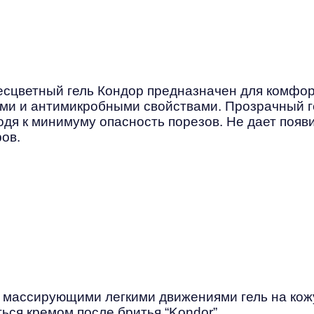
цветный гель Кондор предназначен для комфорт
и и антимикробными свойствами. Прозрачный гел
водя к минимуму опасность порезов. Не дает поя
ов.
 массирующими легкими движениями гель на кожу
ься кремом после бритья “Kondor”.