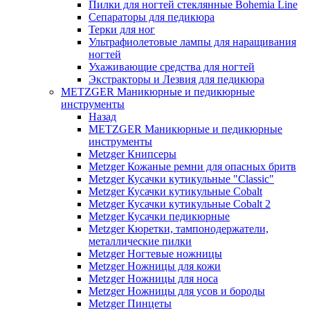
Пилки для ногтей стеклянные Bohemia Line
Сепараторы для педикюра
Терки для ног
Ультрафиолетовые лампы для наращивания
ногтей
Ухаживающие средства для ногтей
Экстракторы и Лезвия для педикюра
METZGER Маникюрные и педикюрные
инструменты
Назад
METZGER Маникюрные и педикюрные
инструменты
Metzger Книпсеры
Metzger Кожаные ремни для опасных бритв
Metzger Кусачки кутикульные "Classic"
Metzger Кусачки кутикульные Cobalt
Metzger Кусачки кутикульные Cobalt 2
Metzger Кусачки педикюрные
Metzger Кюретки, тампонодержатели,
металлические пилки
Metzger Ногтевые ножницы
Metzger Ножницы для кожи
Metzger Ножницы для носа
Metzger Ножницы для усов и бороды
Metzger Пинцеты