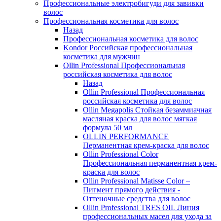
Профессиональные электробигуди для завивки
волос
Профессиональная косметика для волос
Назад
Профессиональная косметика для волос
Kondor Российская профессиональная
косметика для мужчин
Ollin Professional Профессиональная
российская косметика для волос
Назад
Ollin Professional Профессиональная
российская косметика для волос
Ollin Megapolis Стойкая безаммиачная
масляная краска для волос мягкая
формула 50 мл
OLLIN PERFORMANCE
Перманентная крем-краска для волос
Ollin Professional Color
Профессиональная перманентная крем-
краска для волос
Ollin Professional Matisse Color –
Пигмент прямого действия -
Оттеночные средства для волос
Ollin Professional TRES OIL Линия
профессиональных масел для ухода за