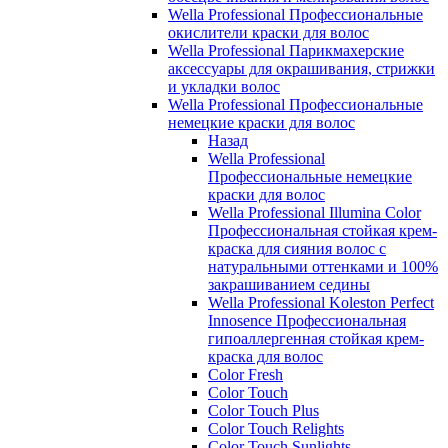
Wella Professional Профессиональные
окислители краски для волос
Wella Professional Парикмахерские
аксессуары для окрашивания, стрижки
и укладки волос
Wella Professional Профессиональные
немецкие краски для волос
Назад
Wella Professional
Профессиональные немецкие
краски для волос
Wella Professional Illumina Color
Профессиональная стойкая крем-
краска для сияния волос с
натуральными оттенками и 100%
закрашиванием седины
Wella Professional Koleston Perfect
Innosence Профессиональная
гипоаллергенная стойкая крем-
краска для волос
Color Fresh
Color Touch
Color Touch Plus
Color Touch Relights
Color Touch Sunlights