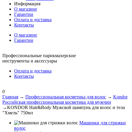
Информация
О магазине
Гарантии
Оплата и доставка
Контакты
О магазине
Гарантии
Профессиональные парикмахерские
инструменты и аксессуары
Оплата и доставка
Контакты
0
Главная
→
Профессиональная косметика для волос
→
Kondor
Российская профессиональная косметика для мужчин
→KONDOR Hair&Body Мужской шампунь для волос и тела
"Хмель" 750мл
Машинки для стрижки
волос