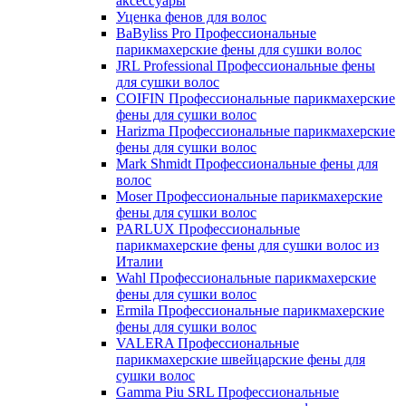
аксессуары
Уценка фенов для волос
BaByliss Pro Профессиональные
парикмахерские фены для сушки волос
JRL Professional Профессиональные фены
для сушки волос
COIFIN Профессиональные парикмахерские
фены для сушки волос
Harizma Профессиональные парикмахерские
фены для сушки волос
Mark Shmidt Профессиональные фены для
волос
Moser Профессиональные парикмахерские
фены для сушки волос
PARLUX Профессиональные
парикмахерские фены для сушки волос из
Италии
Wahl Профессиональные парикмахерские
фены для сушки волос
Ermila Профессиональные парикмахерские
фены для сушки волос
VALERA Профессиональные
парикмахерские швейцарские фены для
сушки волос
Gamma Piu SRL Профессиональные