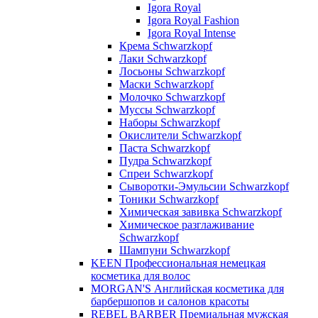
Igora Royal
Igora Royal Fashion
Igora Royal Intense
Крема Schwarzkopf
Лаки Schwarzkopf
Лосьоны Schwarzkopf
Маски Schwarzkopf
Молочко Schwarzkopf
Муссы Schwarzkopf
Наборы Schwarzkopf
Окислители Schwarzkopf
Паста Schwarzkopf
Пудра Schwarzkopf
Спреи Schwarzkopf
Сыворотки-Эмульсии Schwarzkopf
Тоники Schwarzkopf
Химическая завивка Schwarzkopf
Химическое разглаживание
Schwarzkopf
Шампуни Schwarzkopf
KEEN Профессиональная немецкая
косметика для волос
MORGAN'S Английская косметика для
барбершопов и салонов красоты
REBEL BARBER Премиальная мужская