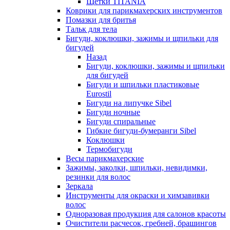
Щетки TITANIA
Коврики для парикмахерских инструментов
Помазки для бритья
Тальк для тела
Бигуди, коклюшки, зажимы и щпильки для
бигудей
Назад
Бигуди, коклюшки, зажимы и щпильки
для бигудей
Бигуди и шпильки пластиковые
Eurostil
Бигуди на липучке Sibel
Бигуди ночные
Бигуди спиральные
Гибкие бигуди-бумеранги Sibel
Коклюшки
Термобигуди
Весы парикмахерские
Зажимы, заколки, шпильки, невидимки,
резинки для волос
Зеркала
Инструменты для окраски и химзавивки
волос
Одноразовая продукция для салонов красоты
Очистители расчесок, гребней, брашингов