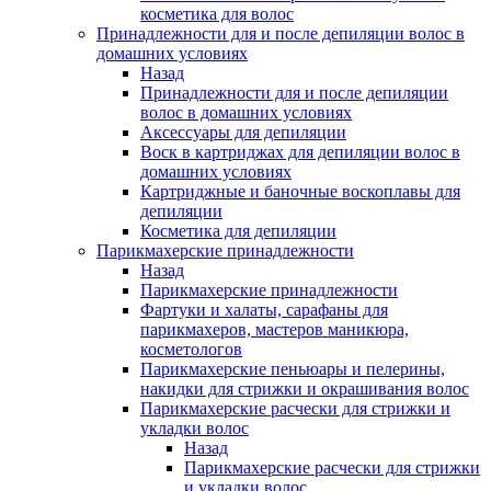
косметика для волос
Принадлежности для и после депиляции волос в
домашних условиях
Назад
Принадлежности для и после депиляции
волос в домашних условиях
Аксессуары для депиляции
Воск в картриджах для депиляции волос в
домашних условиях
Картриджные и баночные воскоплавы для
депиляции
Косметика для депиляции
Парикмахерские принадлежности
Назад
Парикмахерские принадлежности
Фартуки и халаты, сарафаны для
парикмахеров, мастеров маникюра,
косметологов
Парикмахерские пеньюары и пелерины,
накидки для стрижки и окрашивания волос
Парикмахерские расчески для стрижки и
укладки волос
Назад
Парикмахерские расчески для стрижки
и укладки волос