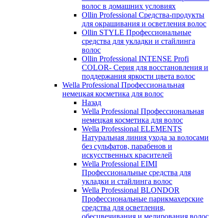
волос в домашних условиях
Ollin Professional Средства-продукты
для окрашивания и осветления волос
Ollin STYLE Профессиональные
средства для укладки и стайлинга
волос
Оllin Professional INTENSE Profi
COLOR- Серия для восстановления и
поддержания яркости цвета волос
Wella Professional Профессиональная
немецкая косметика для волос
Назад
Wella Professional Профессиональная
немецкая косметика для волос
Wella Professional ELEMENTS
Натуральная линия ухода за волосами
без сульфатов, парабенов и
искусственных красителей
Wella Professional EIMI
Профессиональные средства для
укладки и стайлинга волос
Wella Professional BLONDOR
Профессиональные парикмахерские
средства для осветления,
обесцвечивания и мелирования волос