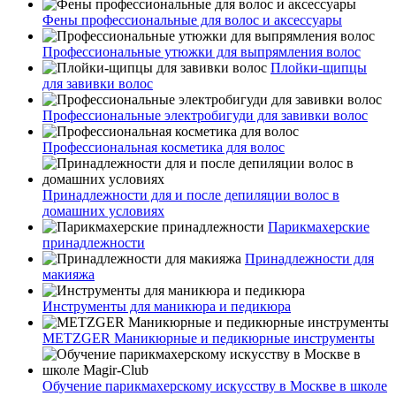
Фены профессиональные для волос и аксессуары
Профессиональные утюжки для выпрямления волос
Плойки-щипцы
для завивки волос
Профессиональные электробигуди для завивки волос
Профессиональная косметика для волос
Принадлежности для и после депиляции волос в
домашних условиях
Парикмахерские
принадлежности
Принадлежности для
макияжа
Инструменты для маникюра и педикюра
METZGER Маникюрные и педикюрные инструменты
Обучение парикмахерскому искусству в Москве в школе