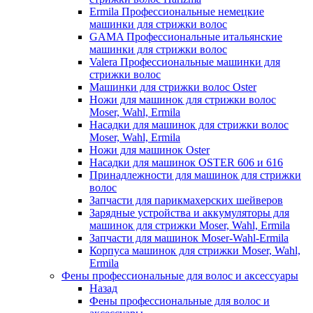
Ermila Профессиональные немецкие
машинки для стрижки волос
GAMA Профессиональные итальянские
машинки для стрижки волос
Valera Профессиональные машинки для
стрижки волос
Машинки для стрижки волос Oster
Ножи для машинок для стрижки волос
Moser, Wahl, Ermila
Насадки для машинок для стрижки волос
Moser, Wahl, Ermila
Ножи для машинок Oster
Насадки для машинок OSTER 606 и 616
Принадлежности для машинок для стрижки
волос
Запчасти для парикмахерских шейверов
Зарядные устройства и аккумуляторы для
машинок для стрижки Moser, Wahl, Ermila
Запчасти для машинок Moser-Wahl-Ermila
Корпуса машинок для стрижки Moser, Wahl,
Ermila
Фены профессиональные для волос и аксессуары
Назад
Фены профессиональные для волос и