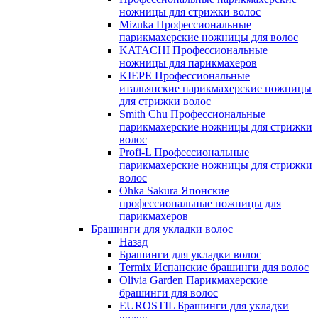
ножницы для стрижки волос
Mizuka Профессиональные
парикмахерские ножницы для волос
KATACHI Профессиональные
ножницы для парикмахеров
KIEPE Профессиональные
итальянские парикмахерские ножницы
для стрижки волос
Smith Chu Профессиональные
парикмахерские ножницы для стрижки
волос
Profi-L Профессиональные
парикмахерские ножницы для стрижки
волос
Ohka Sakura Японские
профессиональные ножницы для
парикмахеров
Брашинги для укладки волос
Назад
Брашинги для укладки волос
Termix Испанские брашинги для волос
Olivia Garden Парикмахерские
брашинги для волос
EUROSTIL Брашинги для укладки