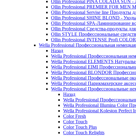
Ollin Professional PINA COLADA SUN - 
Ollin Professional PREMIER FOR MEN М
Ollin Professional Servise line Продукты
Ollin Professional SHINE BLOND - Уход
Ollin Professional SPA-Ламинирование 
Ollin Professional Средства-продукты д
Ollin STYLE Профессиональные средства
Оllin Professional INTENSE Profi COLOR
Wella Professional Профессиональная немецкая
Назад
Wella Professional Профессиональная не
Wella Professional ELEMENTS Натуральн
Wella Professional EIMI Профессиональн
Wella Professional BLONDOR Профессио
Wella Professional Профессиональные ок
Wella Professional Парикмахерские аксе
Wella Professional Профессиональные не
Назад
Wella Professional Профессиональ
Wella Professional Illumina Colo
Wella Professional Koleston Perfe
Color Fresh
Color Touch
Color Touch Plus
Color Touch Relights