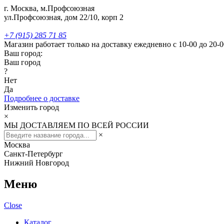
г. Москва, м.Профсоюзная
ул.Профсоюзная, дом 22/10, корп 2
+7 (915) 285 71 85
Магазин работает только на доставку ежедневно с 10-00 до 20-0
Ваш город:
Ваш город
?
Нет
Да
Подробнее о доставке
Изменить город
×
МЫ ДОСТАВЛЯЕМ ПО ВСЕЙ РОССИИ
×
Москва
Санкт-Петербург
Нижний Новгород
Меню
Close
Каталог