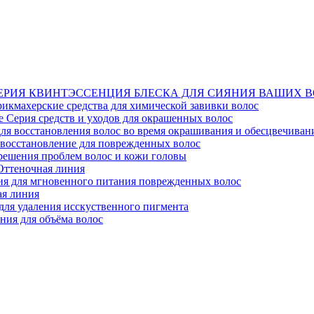
IONS СЕРИЯ КВИНТЭССЕНЦИЯ БЛЕСКА ДЛЯ СИЯНИЯ ВАШИХ 
арикмахерские средства для химической завивки волос
ne Серия средств и уходов для окрашенных волос
ля восстановления волос во время окрашивания и обесцвечиван
 восстановление для поврежденных волос
 решения проблем волос и кожи головы
Оттеночная линия
Серия для мгновенного питания поврежденных волос
ная линия
о для удаления исскуственного пигмента
иния для объёма волос