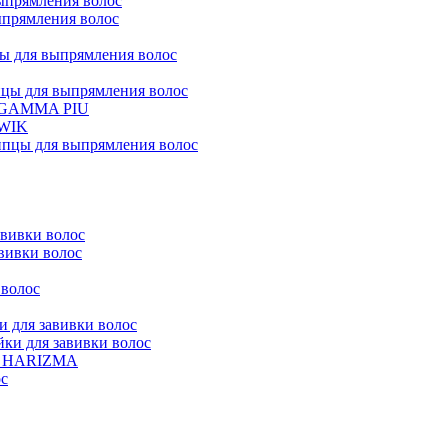
ыпрямления волос
ыпрямления волос
 для выпрямления волос
цы для выпрямления волос
я GAMMA PIU
 WIK
пцы для выпрямления волос
авивки волос
авивки волос
 волос
 для завивки волос
ки для завивки волос
ос HARIZMA
ос