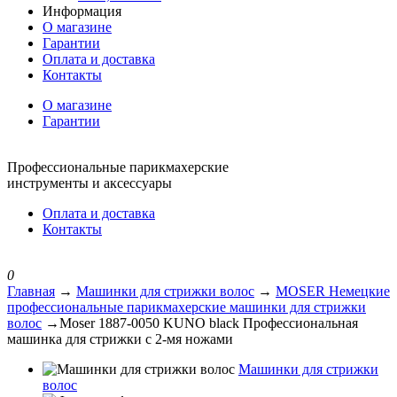
Информация
О магазине
Гарантии
Оплата и доставка
Контакты
О магазине
Гарантии
Профессиональные парикмахерские
инструменты и аксессуары
Оплата и доставка
Контакты
0
Главная
→
Машинки для стрижки волос
→
MOSER Немецкие
профессиональные парикмахерские машинки для стрижки
волос
→Moser 1887-0050 KUNO black Профессиональная
машинка для стрижки с 2-мя ножами
Машинки для стрижки
волос