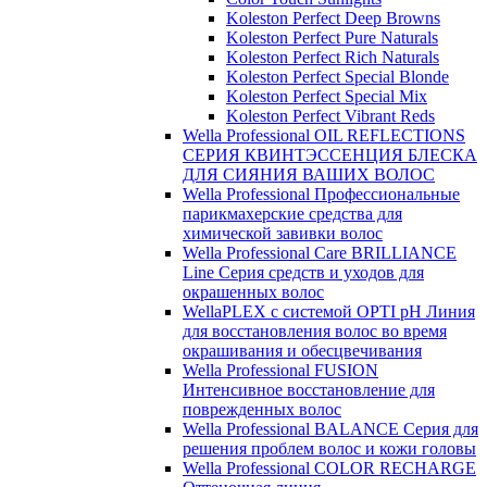
Koleston Perfect Deep Browns
Koleston Perfect Pure Naturals
Koleston Perfect Rich Naturals
Koleston Perfect Special Blonde
Koleston Perfect Special Mix
Koleston Perfect Vibrant Reds
Wella Professional OIL REFLECTIONS
СЕРИЯ КВИНТЭССЕНЦИЯ БЛЕСКА
ДЛЯ СИЯНИЯ ВАШИХ ВОЛОС
Wella Professional Профессиональные
парикмахерские средства для
химической завивки волос
Wella Professional Care BRILLIANCE
Line Серия средств и уходов для
окрашенных волос
WellaPLEX с системой OPTI pH Линия
для восстановления волос во время
окрашивания и обесцвечивания
Wella Professional FUSION
Интенсивное восстановление для
поврежденных волос
Wella Professional BALANCE Серия для
решения проблем волос и кожи головы
Wella Professional COLOR RECHARGE