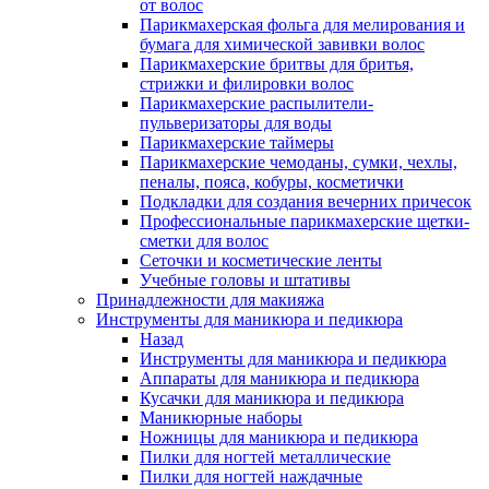
от волос
Парикмахерская фольга для мелирования и
бумага для химической завивки волос
Парикмахерские бритвы для бритья,
стрижки и филировки волос
Парикмахерские распылители-
пульверизаторы для воды
Парикмахерские таймеры
Парикмахерские чемоданы, сумки, чехлы,
пеналы, пояса, кобуры, косметички
Подкладки для создания вечерних причесок
Профессиональные парикмахерские щетки-
сметки для волос
Сеточки и косметические ленты
Учебные головы и штативы
Принадлежности для макияжа
Инструменты для маникюра и педикюра
Назад
Инструменты для маникюра и педикюра
Аппараты для маникюра и педикюра
Кусачки для маникюра и педикюра
Маникюрные наборы
Ножницы для маникюра и педикюра
Пилки для ногтей металлические
Пилки для ногтей наждачные