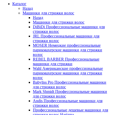
Каталог
Назад
Машинки для стрижки волос
Назад
Машинки для стрижки волос
DiBiDi Профессиональные машинки для
стрижки волос
JRL Профессиональные машинки для
стрижки волос
MOSER Немецкие профессиональные
парикмахерские машинки для стрижки
волос
REBEL BARBER Профессиональные
машинки для стрижки
Wahl Американские профессиональные
парикмахерские машинки для стрижки
волос
Babyliss Pro Профессиональные машинки
для стрижки волос
Mark Shmidt Профессиональные машинки
для стрижки волос
Andis Профессиональные машинки для
стрижки волос
Профессиональные дешевые машинки для
стрижки волос Harizma