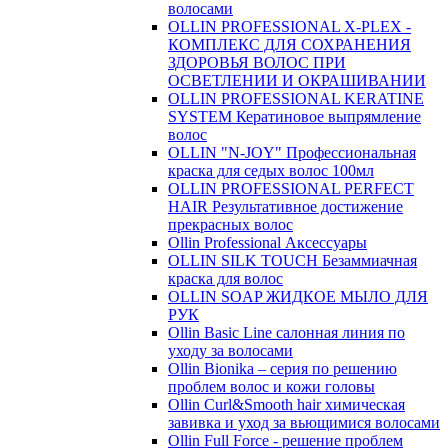
волосами
OLLIN PROFESSIONAL X-PLEX -
КОМПЛЕКС ДЛЯ СОХРАНЕНИЯ
ЗДОРОВЬЯ ВОЛОС ПРИ
ОСВЕТЛЕНИИ И ОКРАШИВАНИИ
OLLIN PROFESSIONAL KERATINE
SYSTEM Кератиновое выпрямление
волос
OLLIN "N-JOY" Профессиональная
краска для седых волос 100мл
OLLIN PROFESSIONAL PERFECT
HAIR Результативное достижение
прекрасных волос
Ollin Professional Аксессуары
OLLIN SILK TOUCH Безаммиачная
краска для волос
OLLIN SOAP ЖИДКОЕ МЫЛО ДЛЯ
РУК
Ollin Basic Line салонная линия по
уходу за волосами
Ollin Bionika – серия по решению
проблем волос и кожи головы
Ollin Curl&Smooth hair химическая
завивка и уход за вьющимися волосами
Ollin Full Force - решение проблем