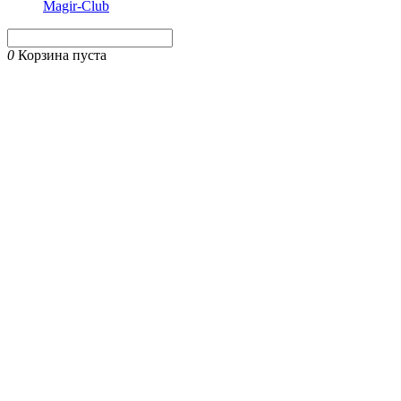
Magir-Club
0
Корзина пуста