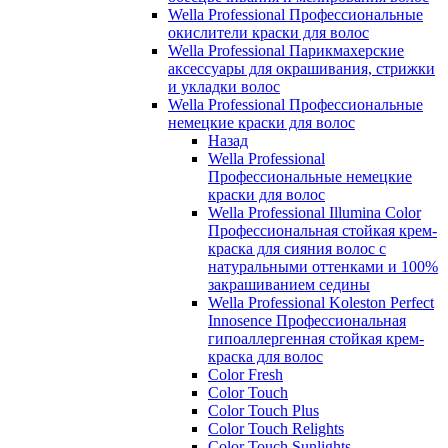
Wella Professional Профессиональные
окислители краски для волос
Wella Professional Парикмахерские
аксессуары для окрашивания, стрижки
и укладки волос
Wella Professional Профессиональные
немецкие краски для волос
Назад
Wella Professional
Профессиональные немецкие
краски для волос
Wella Professional Illumina Color
Профессиональная стойкая крем-
краска для сияния волос с
натуральными оттенками и 100%
закрашиванием седины
Wella Professional Koleston Perfect
Innosence Профессиональная
гипоаллергенная стойкая крем-
краска для волос
Color Fresh
Color Touch
Color Touch Plus
Color Touch Relights
Color Touch Sunlights