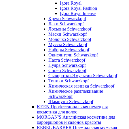
Igora Royal
Igora Royal Fashion
Igora Royal Intense
Крема Schwarzkopf
Лаки Schwarzkopf
Лосьоны Schwarzkopf
Маски Schwarzkopf
Молочко Schwarzkopf
Муссы Schwarzkopf
Наборы Schwarzkopf
Окислители Schwarzkopf
Паста Schwarzkopf
Пудра Schwarzkopf
Спреи Schwarzkopf
Сыворотки-Эмульсии Schwarzkopf
Тоники Schwarzkopf
Химическая завивка Schwarzkopf
Химическое разглаживание
Schwarzkopf
Шампуни Schwarzkopf
KEEN Профессиональная немецкая
косметика для волос
MORGAN'S Английская косметика для
барбершопов и салонов красоты
REBEL BARBER Премиальная мужская