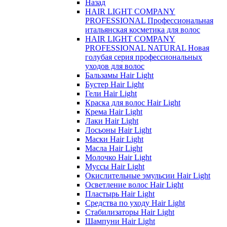
Назад
HAIR LIGHT COMPANY
PROFESSIONAL Профессиональная
итальянская косметика для волос
HAIR LIGHT COMPANY
PROFESSIONAL NATURAL Новая
голубая серия профессиональных
уходов для волос
Бальзамы Hair Light
Бустер Hair Light
Гели Hair Light
Краска для волос Hair Light
Крема Hair Light
Лаки Hair Light
Лосьоны Hair Light
Маски Hair Light
Масла Hair Light
Молочко Hair Light
Муссы Hair Light
Окислительные эмульсии Hair Light
Осветление волос Hair Light
Пластырь Hair Light
Средства по уходу Hair Light
Стабилизаторы Hair Light
Шампуни Hair Light