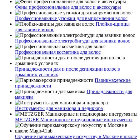
Фены профессиональные для волос и аксессуары
Профессиональные утюжки для выпрямления волос
Плойки-щипцы
для завивки волос
Профессиональные электробигуди для завивки волос
Профессиональная косметика для волос
Принадлежности для и после депиляции волос в
домашних условиях
Парикмахерские
принадлежности
Принадлежности для
макияжа
Инструменты для маникюра и педикюра
METZGER Маникюрные и педикюрные инструменты
Обучение парикмахерскому искусству в Москве в школе