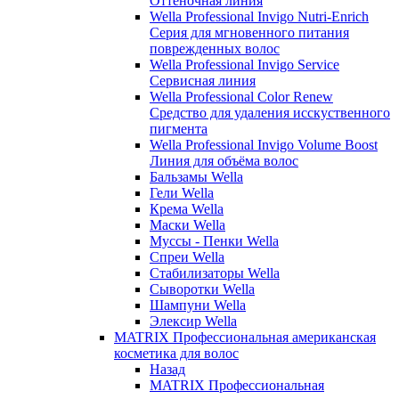
Оттеночная линия
Wella Professional Invigo Nutri-Enrich
Серия для мгновенного питания
поврежденных волос
Wella Professional Invigo Service
Сервисная линия
Wella Professional Color Renew
Средство для удаления исскуственного
пигмента
Wella Professional Invigo Volume Boost
Линия для объёма волос
Бальзамы Wella
Гели Wella
Крема Wella
Маски Wella
Муссы - Пенки Wella
Спреи Wella
Стабилизаторы Wella
Сыворотки Wella
Шампуни Wella
Элексир Wella
MATRIX Профессиональная американская
косметика для волос
Назад
MATRIX Профессиональная