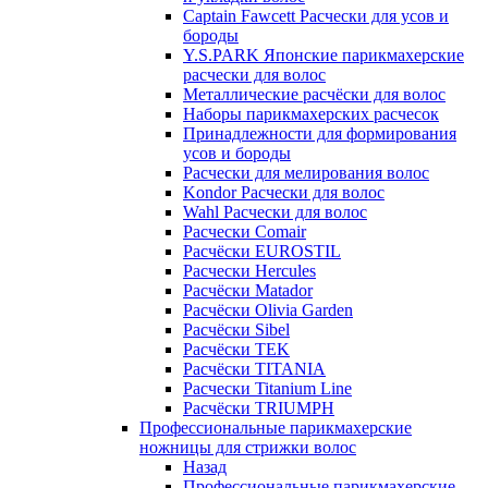
Captain Fawcett Расчески для усов и
бороды
Y.S.PARK Японские парикмахерские
расчески для волос
Металлические расчёски для волос
Наборы парикмахерских расчесок
Принадлежности для формирования
усов и бороды
Расчески для мелирования волос
Kondor Расчески для волос
Wahl Расчески для волос
Расчески Comair
Расчёски EUROSTIL
Расчески Hercules
Расчёски Matador
Расчёски Olivia Garden
Расчёски Sibel
Расчёски TEK
Расчёски TITANIA
Расчески Titanium Line
Расчёски TRIUMPH
Профессиональные парикмахерские
ножницы для стрижки волос
Назад
Профессиональные парикмахерские