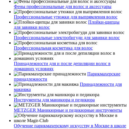
Фены профессиональные для волос и аксессуары
Профессиональные утюжки для выпрямления волос
Плойки-щипцы
для завивки волос
Профессиональные электробигуди для завивки волос
Профессиональная косметика для волос
Принадлежности для и после депиляции волос в
домашних условиях
Парикмахерские
принадлежности
Принадлежности для
макияжа
Инструменты для маникюра и педикюра
METZGER Маникюрные и педикюрные инструменты
Обучение парикмахерскому искусству в Москве в школе