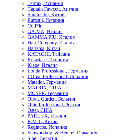
Termix, Испания
Captain Fawcett, Англия
Smith Chu, Китай
Eurostil, Испания
Coif*in
GA.MA, Италия
GAMMA PIU, Италия
Hair Company, Италия
Harizma, Китай
KATACHI, Тайвань
Kérastase, Испания
Kiepe, Италия
Londa Professional, Германия
LOreal Professional, Испания
Matador, Германия
MATRIX, США
MOSER, Германия
Olivia Garden, Бельгия
Ollin Professional, Россия
Oster, США
PARLUX, Италия
R.M.T., Китай
Regincos, Испания
Schwarzkopf & Henkel, Германия
Sibel, Бельгия