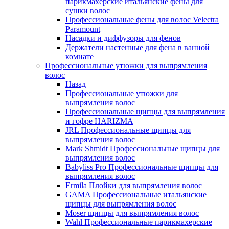
парикмахерские итальянские фены для
сушки волос
Профессиональные фены для волос Velectra
Paramount
Насадки и диффузоры для фенов
Держатели настенные для фена в ванной
комнате
Профессиональные утюжки для выпрямления
волос
Назад
Профессиональные утюжки для
выпрямления волос
Профессиональные щипцы для выпрямления
и гофре HARIZMA
JRL Профессиональные щипцы для
выпрямления волос
Mark Shmidt Профессиональные щипцы для
выпрямления волос
Babyliss Pro Профессиональные щипцы для
выпрямления волос
Ermila Плойки для выпрямления волос
GAMA Профессиональные итальянские
щипцы для выпрямления волос
Moser щипцы для выпрямления волос
Wahl Профессиональные парикмахерские