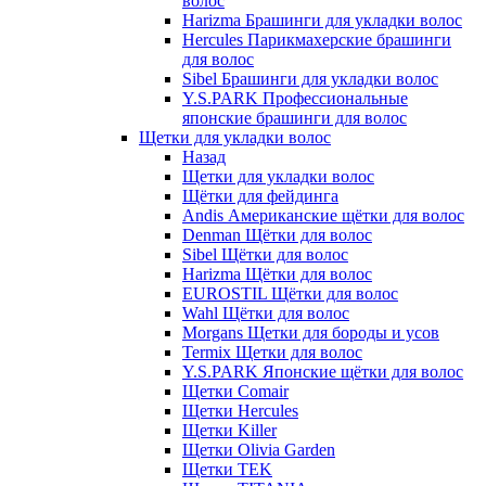
волос
Harizma Брашинги для укладки волос
Hercules Парикмахерские брашинги
для волос
Sibel Брашинги для укладки волос
Y.S.PARK Профессиональные
японские брашинги для волос
Щетки для укладки волос
Назад
Щетки для укладки волос
Щётки для фейдинга
Andis Американские щётки для волос
Denman Щётки для волос
Sibel Щётки для волос
Harizma Щётки для волос
EUROSTIL Щётки для волос
Wahl Щётки для волос
Morgans Щетки для бороды и усов
Termix Щетки для волос
Y.S.PARK Японские щётки для волос
Щетки Comair
Щетки Hercules
Щетки Killer
Щетки Olivia Garden
Щетки TEK