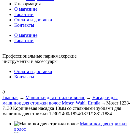
Информация
О магазине
Гарантии
Оплата и доставка
Контакты
О магазине
Гарантии
Профессиональные парикмахерские
инструменты и аксессуары
Оплата и доставка
Контакты
0
Главная
→
Машинки для стрижки волос
→
Насадки для
машинок для стрижки волос Moser, Wahl, Ermila
→Moser 1233-
7130 Коричневая насадка 13мм со стальными зубцами для
машинок для стрижки 1230/1400/1854/1871/1881/1884
Машинки для стрижки
волос