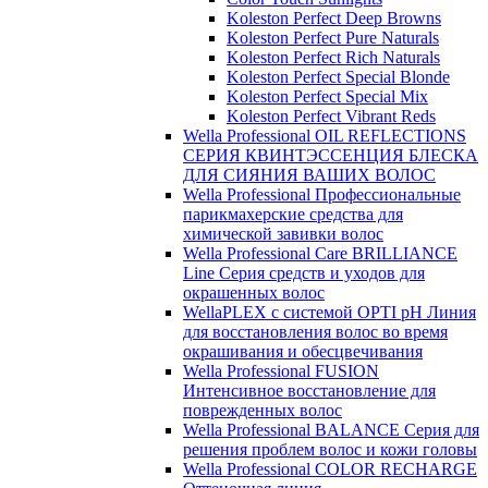
Koleston Perfect Deep Browns
Koleston Perfect Pure Naturals
Koleston Perfect Rich Naturals
Koleston Perfect Special Blonde
Koleston Perfect Special Mix
Koleston Perfect Vibrant Reds
Wella Professional OIL REFLECTIONS
СЕРИЯ КВИНТЭССЕНЦИЯ БЛЕСКА
ДЛЯ СИЯНИЯ ВАШИХ ВОЛОС
Wella Professional Профессиональные
парикмахерские средства для
химической завивки волос
Wella Professional Care BRILLIANCE
Line Серия средств и уходов для
окрашенных волос
WellaPLEX с системой OPTI pH Линия
для восстановления волос во время
окрашивания и обесцвечивания
Wella Professional FUSION
Интенсивное восстановление для
поврежденных волос
Wella Professional BALANCE Серия для
решения проблем волос и кожи головы
Wella Professional COLOR RECHARGE