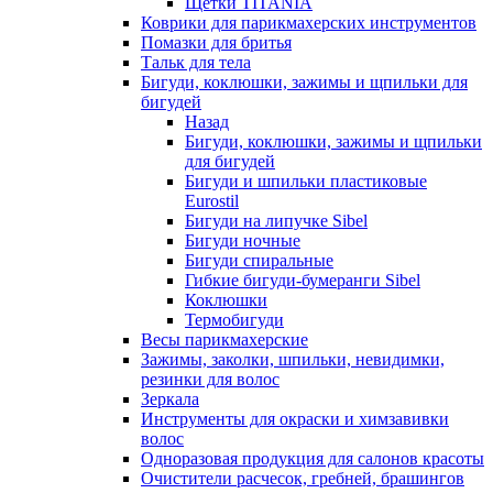
Щетки TITANIA
Коврики для парикмахерских инструментов
Помазки для бритья
Тальк для тела
Бигуди, коклюшки, зажимы и щпильки для
бигудей
Назад
Бигуди, коклюшки, зажимы и щпильки
для бигудей
Бигуди и шпильки пластиковые
Eurostil
Бигуди на липучке Sibel
Бигуди ночные
Бигуди спиральные
Гибкие бигуди-бумеранги Sibel
Коклюшки
Термобигуди
Весы парикмахерские
Зажимы, заколки, шпильки, невидимки,
резинки для волос
Зеркала
Инструменты для окраски и химзавивки
волос
Одноразовая продукция для салонов красоты
Очистители расчесок, гребней, брашингов