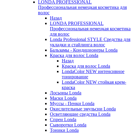
LONDA PROFESSIONAL
Профессиональная немецкая косметика для
волос
Назад
LONDA PROFESSIONAL
Профессиональная немецкая косметика
для волос
Londa Professional STYLE Средства для
укладки и стайлинга волос
Бальзамы - Кондиционеры Londa
Краска для волос Londa
Назад
Краска для волос Londa
LondaColor NEW интенсивное
тонирование
LondaColor NEW стойкая крем-
краска
Лосьоны Londa
Маски Londa
Муссы - Пенки Londa
Окислительные эмульсии Londa
Осветляющие средства Londa
Спреи Londa
Сыворотки Londa
Тоники Londa