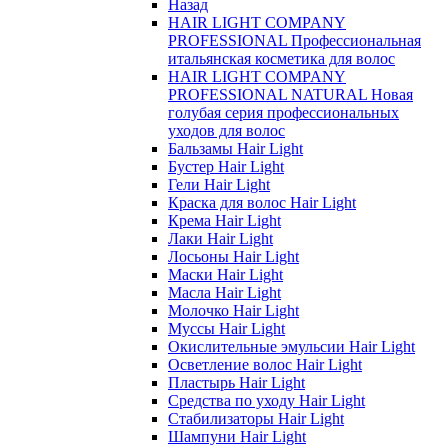
Назад
HAIR LIGHT COMPANY
PROFESSIONAL Профессиональная
итальянская косметика для волос
HAIR LIGHT COMPANY
PROFESSIONAL NATURAL Новая
голубая серия профессиональных
уходов для волос
Бальзамы Hair Light
Бустер Hair Light
Гели Hair Light
Краска для волос Hair Light
Крема Hair Light
Лаки Hair Light
Лосьоны Hair Light
Маски Hair Light
Масла Hair Light
Молочко Hair Light
Муссы Hair Light
Окислительные эмульсии Hair Light
Осветление волос Hair Light
Пластырь Hair Light
Средства по уходу Hair Light
Стабилизаторы Hair Light
Шампуни Hair Light