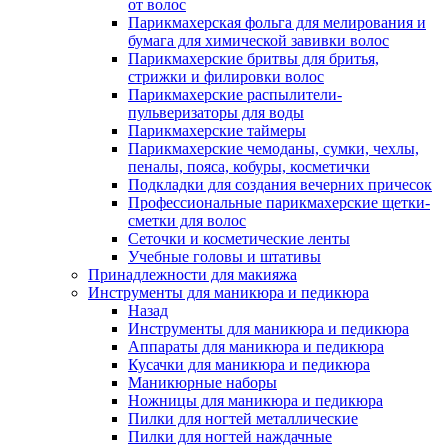
от волос
Парикмахерская фольга для мелирования и
бумага для химической завивки волос
Парикмахерские бритвы для бритья,
стрижки и филировки волос
Парикмахерские распылители-
пульверизаторы для воды
Парикмахерские таймеры
Парикмахерские чемоданы, сумки, чехлы,
пеналы, пояса, кобуры, косметички
Подкладки для создания вечерних причесок
Профессиональные парикмахерские щетки-
сметки для волос
Сеточки и косметические ленты
Учебные головы и штативы
Принадлежности для макияжа
Инструменты для маникюра и педикюра
Назад
Инструменты для маникюра и педикюра
Аппараты для маникюра и педикюра
Кусачки для маникюра и педикюра
Маникюрные наборы
Ножницы для маникюра и педикюра
Пилки для ногтей металлические
Пилки для ногтей наждачные