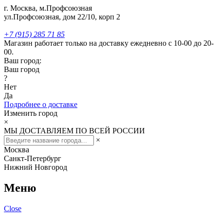
г. Москва, м.Профсоюзная
ул.Профсоюзная, дом 22/10, корп 2
+7 (915) 285 71 85
Магазин работает только на доставку ежедневно с 10-00 до 20-
00.
Ваш город:
Ваш город
?
Нет
Да
Подробнее о доставке
Изменить город
×
МЫ ДОСТАВЛЯЕМ ПО ВСЕЙ РОССИИ
×
Москва
Санкт-Петербург
Нижний Новгород
Меню
Close