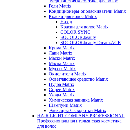
американская косметика для волос
Гели Matrix
Кондиционеры-ополаскиватели Matrix
Краски для волос Matrix
Назад
Краски для волос Matrix
COLOR SYNC
SOCOLOR.beauty
SOCOLOR.beauty Dream.AGE
Крема Matrix
Лаки Matrix
Маски Matrix
Масла Matrix
Муссы Matrix
Окислители Matrix
Осветляющее средство Matrix
Пудра Matrix
Спреи Matrix
Уходы Matrix
Химическая завивка Matrix
Шампуни Matrix
Элексиры-Сыворотки Matrix
HAIR LIGHT COMPANY PROFESSIONAL
Профессиональная итальянская косметика
для волос