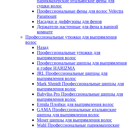
парикмахерские итальянские фены для
сушки волос
Профессиональные фены для волос Velectra
Paramount
Насадки и диффузоры для фенов
Держатели настенные для фена в ванной
комнате
Профессиональные утюжки для выпрямления
волос
Назад
Профессиональные утюжки для
выпрямления волос
Профессиональные щипцы для выпрямления
и гофре HARIZMA
JRL Профессиональные щипцы для
выпрямления волос
Mark Shmidt Профессиональные щипцы для
выпрямления волос
Babyliss Pro Профессиональные щипцы для
выпрямления волос
Ermila Плойки для выпрямления волос
GAMA Профессиональные итальянские
щипцы для выпрямления волос
Moser щипцы для выпрямления волос
Wahl Профессиональные парикмахерские