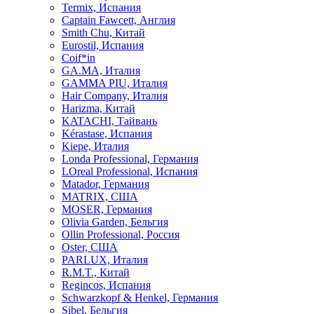
Termix, Испания
Captain Fawcett, Англия
Smith Chu, Китай
Eurostil, Испания
Coif*in
GA.MA, Италия
GAMMA PIU, Италия
Hair Company, Италия
Harizma, Китай
KATACHI, Тайвань
Kérastase, Испания
Kiepe, Италия
Londa Professional, Германия
LOreal Professional, Испания
Matador, Германия
MATRIX, США
MOSER, Германия
Olivia Garden, Бельгия
Ollin Professional, Россия
Oster, США
PARLUX, Италия
R.M.T., Китай
Regincos, Испания
Schwarzkopf & Henkel, Германия
Sibel, Бельгия