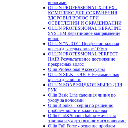
волосами
OLLIN PROFESSIONAL X-PLEX -
КОМПЛЕКС ДЛЯ СОХРАНЕНИЯ
ЗДОРОВЬЯ ВОЛОС ПРИ
ОСВЕТЛЕНИИ И ОКРАШИВАНИИ
OLLIN PROFESSIONAL KERATINE
SYSTEM Кератиновое выпрямление
волос
OLLIN "N-JOY" Профессиональная
краска для седых волос 100мл
OLLIN PROFESSIONAL PERFECT
HAIR Результативное достижение
прекрасных волос
Ollin Professional Аксессуары
OLLIN SILK TOUCH Безаммиачная
краска для волос
OLLIN SOAP ЖИДКОЕ МЫЛО ДЛЯ
РУК
Ollin Basic Line салонная линия по
уходу за волосами
Ollin Bionika – серия по решению
проблем волос и кожи головы
Ollin Curl&Smooth hair химическая
завивка и уход за вьющимися волосами
Ollin Full Force - решение проблем