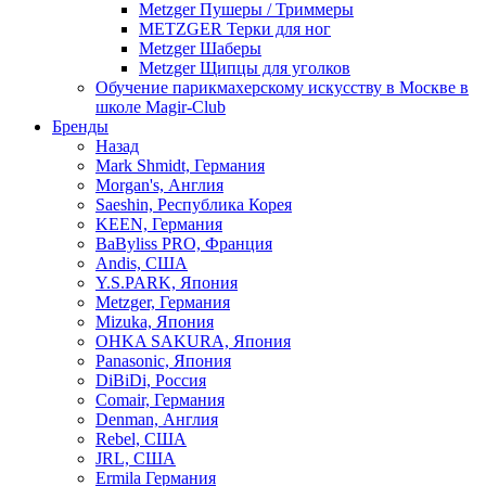
Metzger Пушеры / Триммеры
METZGER Терки для ног
Metzger Шаберы
Metzger Щипцы для уголков
Обучение парикмахерскому искусству в Москве в
школе Magir-Club
Бренды
Назад
Mark Shmidt, Германия
Morgan's, Англия
Saeshin, Республика Корея
KEEN, Германия
BaByliss PRO, Франция
Andis, США
Y.S.PARK, Япония
Metzger, Германия
Mizuka, Япония
OHKA SAKURA, Япония
Panasonic, Япония
DiBiDi, Россия
Comair, Германия
Denman, Англия
Rebel, США
JRL, США
Ermila Германия