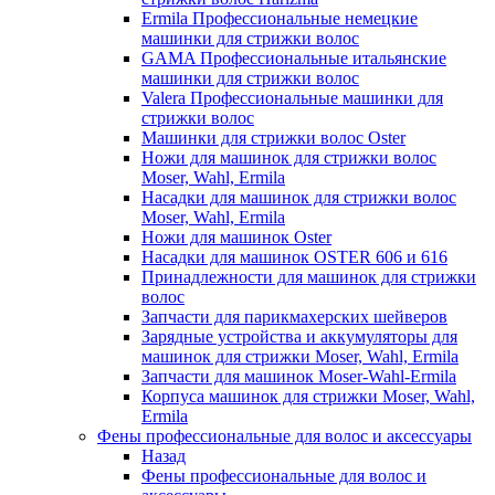
Ermila Профессиональные немецкие
машинки для стрижки волос
GAMA Профессиональные итальянские
машинки для стрижки волос
Valera Профессиональные машинки для
стрижки волос
Машинки для стрижки волос Oster
Ножи для машинок для стрижки волос
Moser, Wahl, Ermila
Насадки для машинок для стрижки волос
Moser, Wahl, Ermila
Ножи для машинок Oster
Насадки для машинок OSTER 606 и 616
Принадлежности для машинок для стрижки
волос
Запчасти для парикмахерских шейверов
Зарядные устройства и аккумуляторы для
машинок для стрижки Moser, Wahl, Ermila
Запчасти для машинок Moser-Wahl-Ermila
Корпуса машинок для стрижки Moser, Wahl,
Ermila
Фены профессиональные для волос и аксессуары
Назад
Фены профессиональные для волос и