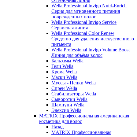
Оттеночная линия
Wella Professional Invigo Nutri-Enrich
Серия для мгновенного питания
поврежденных волос
Wella Professional Invigo Service
Сервисная линия
Wella Professional Color Renew
Средство для удаления исскуственного
пигмента
Wella Professional Invigo Volume Boost
Линия для объёма волос
Бальзамы Wella
Гели Wella
Крема Wella
Маски Wella
Муссы - Пенки Wella
Спреи Wella
Стабилизаторы Wella
Сыворотки Wella
Шампуни Wella
Элексир Wella
MATRIX Профессиональная американская
косметика для волос
Назад
MATRIX Профессиональная