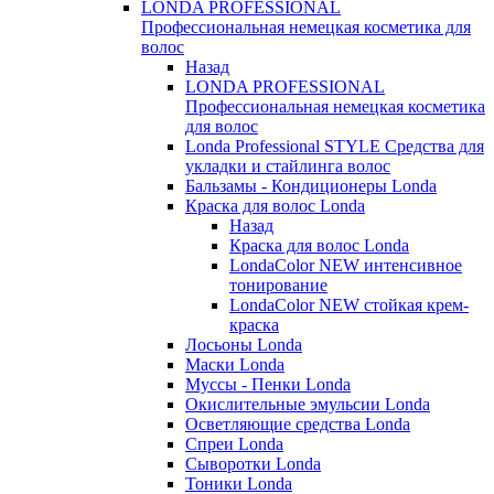
LONDA PROFESSIONAL
Профессиональная немецкая косметика для
волос
Назад
LONDA PROFESSIONAL
Профессиональная немецкая косметика
для волос
Londa Professional STYLE Средства для
укладки и стайлинга волос
Бальзамы - Кондиционеры Londa
Краска для волос Londa
Назад
Краска для волос Londa
LondaColor NEW интенсивное
тонирование
LondaColor NEW стойкая крем-
краска
Лосьоны Londa
Маски Londa
Муссы - Пенки Londa
Окислительные эмульсии Londa
Осветляющие средства Londa
Спреи Londa
Сыворотки Londa
Тоники Londa