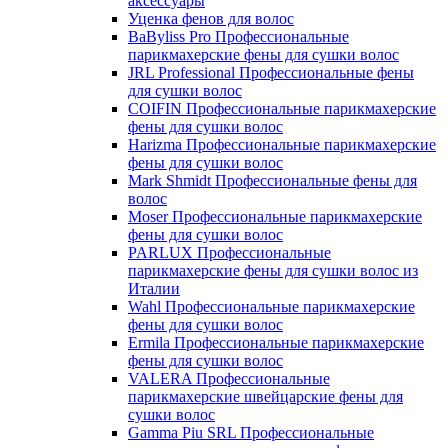
аксессуары
Уценка фенов для волос
BaByliss Pro Профессиональные
парикмахерские фены для сушки волос
JRL Professional Профессиональные фены
для сушки волос
COIFIN Профессиональные парикмахерские
фены для сушки волос
Harizma Профессиональные парикмахерские
фены для сушки волос
Mark Shmidt Профессиональные фены для
волос
Moser Профессиональные парикмахерские
фены для сушки волос
PARLUX Профессиональные
парикмахерские фены для сушки волос из
Италии
Wahl Профессиональные парикмахерские
фены для сушки волос
Ermila Профессиональные парикмахерские
фены для сушки волос
VALERA Профессиональные
парикмахерские швейцарские фены для
сушки волос
Gamma Piu SRL Профессиональные