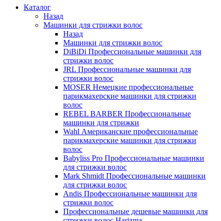
Каталог
Назад
Машинки для стрижки волос
Назад
Машинки для стрижки волос
DiBiDi Профессиональные машинки для
стрижки волос
JRL Профессиональные машинки для
стрижки волос
MOSER Немецкие профессиональные
парикмахерские машинки для стрижки
волос
REBEL BARBER Профессиональные
машинки для стрижки
Wahl Американские профессиональные
парикмахерские машинки для стрижки
волос
Babyliss Pro Профессиональные машинки
для стрижки волос
Mark Shmidt Профессиональные машинки
для стрижки волос
Andis Профессиональные машинки для
стрижки волос
Профессиональные дешевые машинки для
стрижки волос Harizma