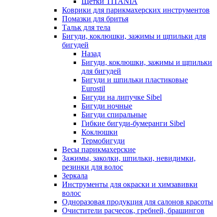
Щетки TITANIA
Коврики для парикмахерских инструментов
Помазки для бритья
Тальк для тела
Бигуди, коклюшки, зажимы и щпильки для
бигудей
Назад
Бигуди, коклюшки, зажимы и щпильки
для бигудей
Бигуди и шпильки пластиковые
Eurostil
Бигуди на липучке Sibel
Бигуди ночные
Бигуди спиральные
Гибкие бигуди-бумеранги Sibel
Коклюшки
Термобигуди
Весы парикмахерские
Зажимы, заколки, шпильки, невидимки,
резинки для волос
Зеркала
Инструменты для окраски и химзавивки
волос
Одноразовая продукция для салонов красоты
Очистители расчесок, гребней, брашингов