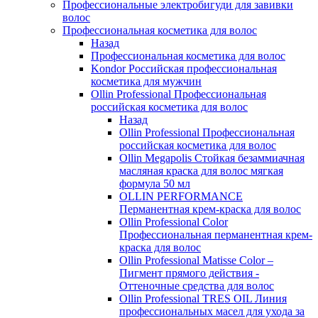
Профессиональные электробигуди для завивки
волос
Профессиональная косметика для волос
Назад
Профессиональная косметика для волос
Kondor Российская профессиональная
косметика для мужчин
Ollin Professional Профессиональная
российская косметика для волос
Назад
Ollin Professional Профессиональная
российская косметика для волос
Ollin Megapolis Стойкая безаммиачная
масляная краска для волос мягкая
формула 50 мл
OLLIN PERFORMANCE
Перманентная крем-краска для волос
Ollin Professional Color
Профессиональная перманентная крем-
краска для волос
Ollin Professional Matisse Color –
Пигмент прямого действия -
Оттеночные средства для волос
Ollin Professional TRES OIL Линия
профессиональных масел для ухода за