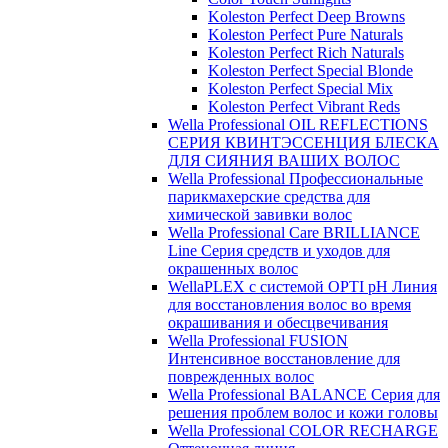
Koleston Perfect Deep Browns
Koleston Perfect Pure Naturals
Koleston Perfect Rich Naturals
Koleston Perfect Special Blonde
Koleston Perfect Special Mix
Koleston Perfect Vibrant Reds
Wella Professional OIL REFLECTIONS
СЕРИЯ КВИНТЭССЕНЦИЯ БЛЕСКА
ДЛЯ СИЯНИЯ ВАШИХ ВОЛОС
Wella Professional Профессиональные
парикмахерские средства для
химической завивки волос
Wella Professional Care BRILLIANCE
Line Серия средств и уходов для
окрашенных волос
WellaPLEX с системой OPTI pH Линия
для восстановления волос во время
окрашивания и обесцвечивания
Wella Professional FUSION
Интенсивное восстановление для
поврежденных волос
Wella Professional BALANCE Серия для
решения проблем волос и кожи головы
Wella Professional COLOR RECHARGE