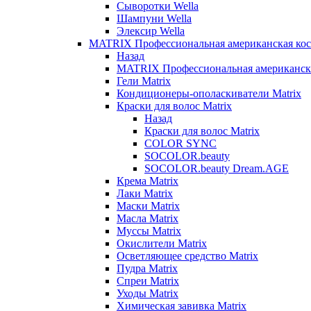
Сыворотки Wella
Шампуни Wella
Элексир Wella
MATRIX Профессиональная американская кос
Назад
MATRIX Профессиональная американска
Гели Matrix
Кондиционеры-ополаскиватели Matrix
Краски для волос Matrix
Назад
Краски для волос Matrix
COLOR SYNC
SOCOLOR.beauty
SOCOLOR.beauty Dream.AGE
Крема Matrix
Лаки Matrix
Маски Matrix
Масла Matrix
Муссы Matrix
Окислители Matrix
Осветляющее средство Matrix
Пудра Matrix
Спреи Matrix
Уходы Matrix
Химическая завивка Matrix