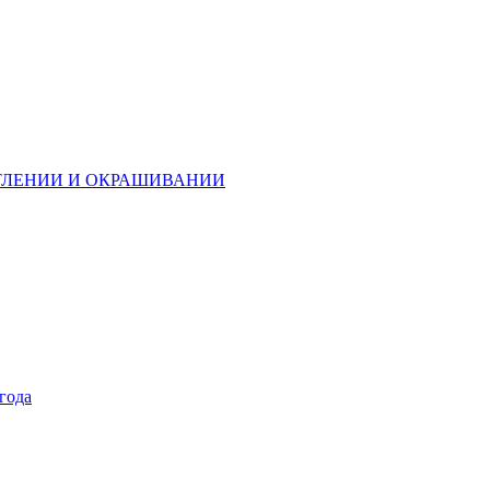
ЕТЛЕНИИ И ОКРАШИВАНИИ
года