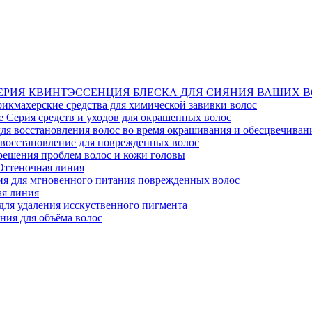
IONS СЕРИЯ КВИНТЭССЕНЦИЯ БЛЕСКА ДЛЯ СИЯНИЯ ВАШИХ 
арикмахерские средства для химической завивки волос
ne Серия средств и уходов для окрашенных волос
ля восстановления волос во время окрашивания и обесцвечиван
 восстановление для поврежденных волос
 решения проблем волос и кожи головы
Оттеночная линия
Серия для мгновенного питания поврежденных волос
ная линия
о для удаления исскуственного пигмента
иния для объёма волос