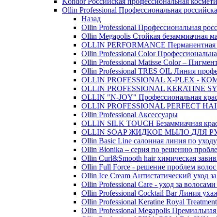
Kondor Российская профессиональная космет
Ollin Professional Профессиональная российск
Назад
Ollin Professional Профессиональная рос
Ollin Megapolis Стойкая безаммиачная м
OLLIN PERFORMANCE Перманентная кр
Ollin Professional Color Профессиональн
Ollin Professional Matisse Color – Пигм
Ollin Professional TRES OIL Линия проф
OLLIN PROFESSIONAL X-PLEX - 
OLLIN PROFESSIONAL KERATINE SYST
OLLIN "N-JOY" Профессиональная краск
OLLIN PROFESSIONAL PERFECT HAIR Р
Ollin Professional Аксессуары
OLLIN SILK TOUCH Безаммиачная краск
OLLIN SOAP ЖИДКОЕ МЫЛО ДЛЯ Р
Ollin Basic Line салонная линия по уход
Ollin Bionika – серия по решению пробл
Ollin Curl&Smooth hair химическая зави
Ollin Full Force - решение проблем воло
Ollin Ice Cream Антистатический уход з
Ollin Professional Care - уход за волоса
Ollin Professional Cocktail Bar Линия 
Ollin Professional Keratine Royal Treatm
Ollin Professional Megapolis Премиальна