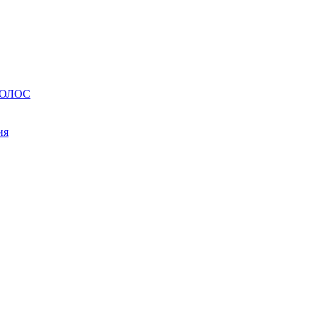
ВОЛОС
ия