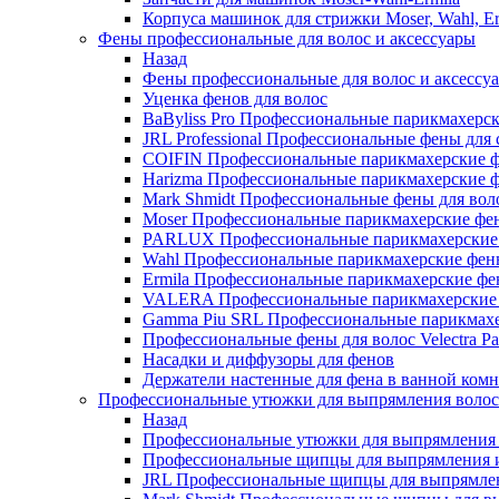
Корпуса машинок для стрижки Moser, Wahl, Er
Фены профессиональные для волос и аксессуары
Назад
Фены профессиональные для волос и аксессу
Уценка фенов для волос
BaByliss Pro Профессиональные парикмахерс
JRL Professional Профессиональные фены для
COIFIN Профессиональные парикмахерские ф
Harizma Профессиональные парикмахерские ф
Mark Shmidt Профессиональные фены для вол
Moser Профессиональные парикмахерские фе
PARLUX Профессиональные парикмахерские 
Wahl Профессиональные парикмахерские фен
Ermila Профессиональные парикмахерские фе
VALERA Профессиональные парикмахерские 
Gamma Piu SRL Профессиональные парикмахе
Профессиональные фены для волос Velectra Pa
Насадки и диффузоры для фенов
Держатели настенные для фена в ванной комн
Профессиональные утюжки для выпрямления волос
Назад
Профессиональные утюжки для выпрямления 
Профессиональные щипцы для выпрямления
JRL Профессиональные щипцы для выпрямле