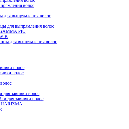
ыпрямления волос
ыпрямления волос
 для выпрямления волос
цы для выпрямления волос
я GAMMA PIU
 WIK
пцы для выпрямления волос
авивки волос
авивки волос
 волос
 для завивки волос
ки для завивки волос
ос HARIZMA
ос