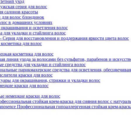
Летний уход
ужская серия для волос
 для салонов красоты
ы для волос блондинок
волос в домашних условиях
ля окрашивания и осветления волос
 для укладки и стайлинга волос
- Серия для восстановления и поддержания яркости цвета волос
 косметика для волос
мецкая косметика для волос
ая линия ухода за волосами без сульфатов, парабенов и искусст
ые средства для укладки и стайлинга волос
нальные парикмахерские средства для осветления, обесцвечива
ислители краски для волос
ссуары для окрашивания, стрижки и укладки волос
мецкие краски для волос
ные немецкие краски для волос
r Профессиональная стойкая крем-краска для сияния волос с нату
ct Innosence Профессиональная гипоаллергенная стойкая крем-краск