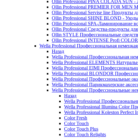
Ollin Professional PINA COLADA SUN - 
Ollin Professional PREMIER FOR MEN М
Ollin Professional Servise line Продукты
Ollin Professional SHINE BLOND - Уход
Ollin Professional SPA-Ламинирование 
Ollin Professional Средства-продукты д
Ollin STYLE Профессиональные средства
Оllin Professional INTENSE Profi COLOR
Wella Professional Профессиональная немецкая
Назад
Wella Professional Профессиональная не
Wella Professional ELEMENTS Натуральн
Wella Professional EIMI Профессиональн
Wella Professional BLONDOR Профессио
Wella Professional Профессиональные ок
Wella Professional Парикмахерские аксе
Wella Professional Профессиональные не
Назад
Wella Professional Профессиональ
Wella Professional Illumina Colo
Wella Professional Koleston Perfe
Color Fresh
Color Touch
Color Touch Plus
Color Touch Relights