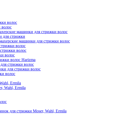
жки волос
 волос
херские машинки для стрижки волос
 для стрижки
махерские машинки для стрижки волос
стрижки волос
 стрижки волос
ки волос
ижки волос Harizma
для стрижки волос
ки для стрижки волос
ки волос
ahl, Ermila
, Wahl, Ermila
олос
нок для стрижки Moser, Wahl, Ermila