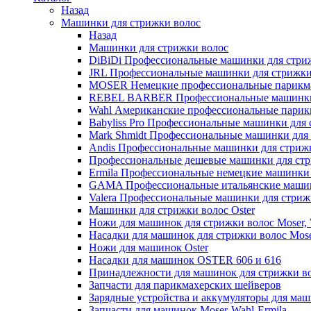
Назад
Машинки для стрижки волос
Назад
Машинки для стрижки волос
DiBiDi Профессиональные машинки для стри
JRL Профессиональные машинки для стрижки
MOSER Немецкие профессиональные парикма
REBEL BARBER Профессиональные машинки
Wahl Американские профессиональные парик
Babyliss Pro Профессиональные машинки для 
Mark Shmidt Профессиональные машинки для
Andis Профессиональные машинки для стриж
Профессиональные дешевые машинки для стр
Ermila Профессиональные немецкие машинки 
GAMA Профессиональные итальянские машин
Valera Профессиональные машинки для стриж
Машинки для стрижки волос Oster
Ножи для машинок для стрижки волос Moser, W
Насадки для машинок для стрижки волос Moser
Ножи для машинок Oster
Насадки для машинок OSTER 606 и 616
Принадлежности для машинок для стрижки в
Запчасти для парикмахерских шейверов
Зарядные устройства и аккумуляторы для маши
Запчасти для машинок Moser-Wahl-Ermila