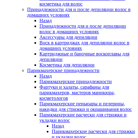
косметика для волос
Принадлежности для и после депиляции волос в
домашних условиях
Назад
Принадлежности для и после депиляции
волос в домашних условиях
Аксессуары для депиляции
Воск в картриджах для депиляции волос в
домашних условиях
Картриджные и баночные воскоплавы для
депиляции
Косметика для депиляции
Парикмахерские принадлежности
Назад
Парикмахерские принадлежности
Фартуки и халаты, сарафаны для
парикмахеров, мастеров маникюра,
косметологов
Парикмахерские пеньюары и пелерины,
накидки для стрижки и окрашивания волос
Парикмахерские расчески для стрижки и
укладки волос
Назад
Парикмахерские расчески для стрижки
и укладки волос