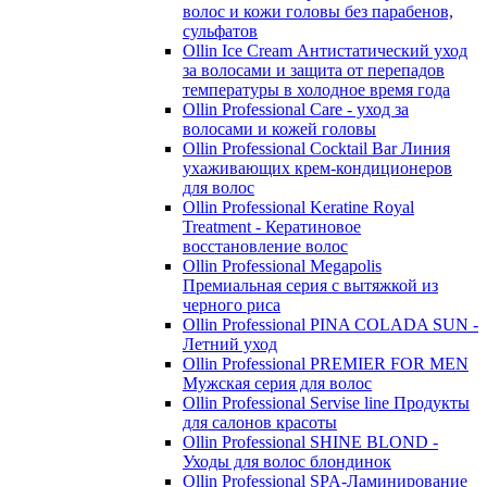
волос и кожи головы без парабенов,
сульфатов
Ollin Ice Cream Антистатический уход
за волосами и защита от перепадов
температуры в холодное время года
Ollin Professional Care - уход за
волосами и кожей головы
Ollin Professional Cocktail Bar Линия
ухаживающих крем-кондиционеров
для волос
Ollin Professional Keratine Royal
Treatment - Кератиновое
восстановление волос
Ollin Professional Megapolis
Премиальная серия с вытяжкой из
черного риса
Ollin Professional PINA COLADA SUN -
Летний уход
Ollin Professional PREMIER FOR MEN
Мужская серия для волос
Ollin Professional Servise line Продукты
для салонов красоты
Ollin Professional SHINE BLOND -
Уходы для волос блондинок
Ollin Professional SPA-Ламинирование