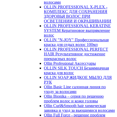
волосами
OLLIN PROFESSIONAL X-PLEX -
КОМПЛЕКС ДЛЯ СОХРАНЕНИЯ
ЗДОРОВЬЯ ВОЛОС ПРИ
ОСВЕТЛЕНИИ И ОКРАШИВАНИИ
OLLIN PROFESSIONAL KERATINE
SYSTEM Кератиновое выпрямление
волос
OLLIN "N-JOY" Профессиональная
краска для седых волос 100мл
OLLIN PROFESSIONAL PERFECT
HAIR Результативное достижение
прекрасных волос
Ollin Professional Аксессуары
OLLIN SILK TOUCH Безаммиачная
краска для волос
OLLIN SOAP ЖИДКОЕ МЫЛО ДЛЯ
РУК
Ollin Basic Line салонная линия по
уходу за волосами
Ollin Bionika – серия по решению
проблем волос и кожи головы
Ollin Curl&Smooth hair химическая
завивка и уход за вьющимися волосами
Ollin Full Force - решение проблем