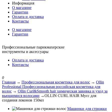
Информация
О магазине
Гарантии
Оплата и доставка
Контакты
О магазине
Гарантии
Профессиональные парикмахерские
инструменты и аксессуары
Оплата и доставка
Контакты
0
Главная
→
Профессиональная косметика для волос
→
Ollin
Professional Профессиональная российская косметика для
волос
→
Ollin Curl&Smooth hair химическая завивка и уход за
вьющимися волосами
→OLLIN CURL HAIR Мусс для
создания локонов 150мл
Машинки для стрижки