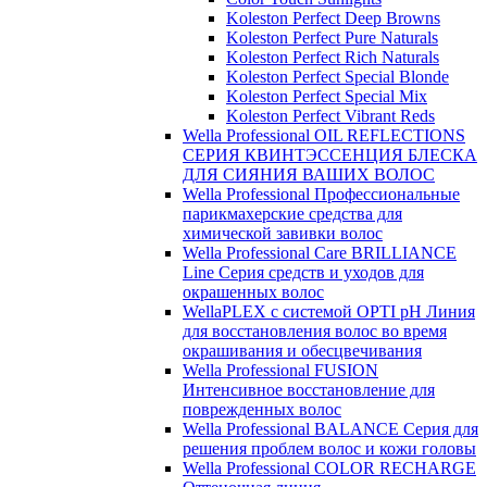
Koleston Perfect Deep Browns
Koleston Perfect Pure Naturals
Koleston Perfect Rich Naturals
Koleston Perfect Special Blonde
Koleston Perfect Special Mix
Koleston Perfect Vibrant Reds
Wella Professional OIL REFLECTIONS
СЕРИЯ КВИНТЭССЕНЦИЯ БЛЕСКА
ДЛЯ СИЯНИЯ ВАШИХ ВОЛОС
Wella Professional Профессиональные
парикмахерские средства для
химической завивки волос
Wella Professional Care BRILLIANCE
Line Серия средств и уходов для
окрашенных волос
WellaPLEX с системой OPTI pH Линия
для восстановления волос во время
окрашивания и обесцвечивания
Wella Professional FUSION
Интенсивное восстановление для
поврежденных волос
Wella Professional BALANCE Серия для
решения проблем волос и кожи головы
Wella Professional COLOR RECHARGE