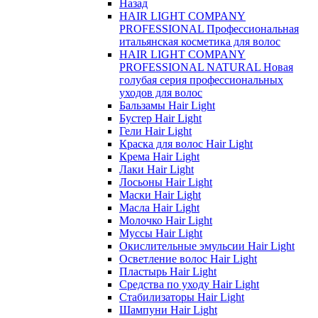
Назад
HAIR LIGHT COMPANY
PROFESSIONAL Профессиональная
итальянская косметика для волос
HAIR LIGHT COMPANY
PROFESSIONAL NATURAL Новая
голубая серия профессиональных
уходов для волос
Бальзамы Hair Light
Бустер Hair Light
Гели Hair Light
Краска для волос Hair Light
Крема Hair Light
Лаки Hair Light
Лосьоны Hair Light
Маски Hair Light
Масла Hair Light
Молочко Hair Light
Муссы Hair Light
Окислительные эмульсии Hair Light
Осветление волос Hair Light
Пластырь Hair Light
Средства по уходу Hair Light
Стабилизаторы Hair Light
Шампуни Hair Light