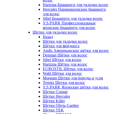
волос
Harizma Брашинги для укладки волос
Hercules Парикмахерские брашинги
для волос
Sibel Брашинги для укладки волос
Y.S.PARK Профессиональные
японские брашинги для волос
Щетки для укладки волос
Назад
Щетки для укладки волос
Щётки для фейдинга
Andis Американские щётки для волос
Denman Щётки для волос
Sibel Щётки для волос
Harizma Щётки для волос
EUROSTIL Щётки для волос
Wahl Щётки для волос
Morgans Щетки для бороды и усов
Termix Щетки для волос
Y.S.PARK Японские щётки для волос
Щетки Comair
Щетки Hercules
Щетки Killer
Щетки Olivia Garden
Щетки TEK