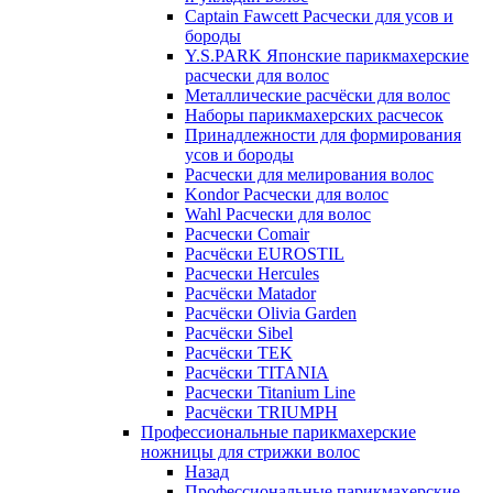
Captain Fawcett Расчески для усов и
бороды
Y.S.PARK Японские парикмахерские
расчески для волос
Металлические расчёски для волос
Наборы парикмахерских расчесок
Принадлежности для формирования
усов и бороды
Расчески для мелирования волос
Kondor Расчески для волос
Wahl Расчески для волос
Расчески Comair
Расчёски EUROSTIL
Расчески Hercules
Расчёски Matador
Расчёски Olivia Garden
Расчёски Sibel
Расчёски TEK
Расчёски TITANIA
Расчески Titanium Line
Расчёски TRIUMPH
Профессиональные парикмахерские
ножницы для стрижки волос
Назад
Профессиональные парикмахерские