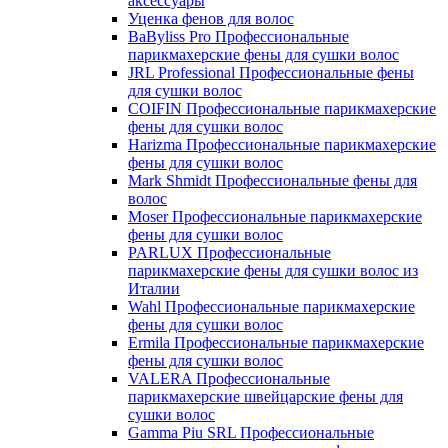
аксессуары
Уценка фенов для волос
BaByliss Pro Профессиональные
парикмахерские фены для сушки волос
JRL Professional Профессиональные фены
для сушки волос
COIFIN Профессиональные парикмахерские
фены для сушки волос
Harizma Профессиональные парикмахерские
фены для сушки волос
Mark Shmidt Профессиональные фены для
волос
Moser Профессиональные парикмахерские
фены для сушки волос
PARLUX Профессиональные
парикмахерские фены для сушки волос из
Италии
Wahl Профессиональные парикмахерские
фены для сушки волос
Ermila Профессиональные парикмахерские
фены для сушки волос
VALERA Профессиональные
парикмахерские швейцарские фены для
сушки волос
Gamma Piu SRL Профессиональные