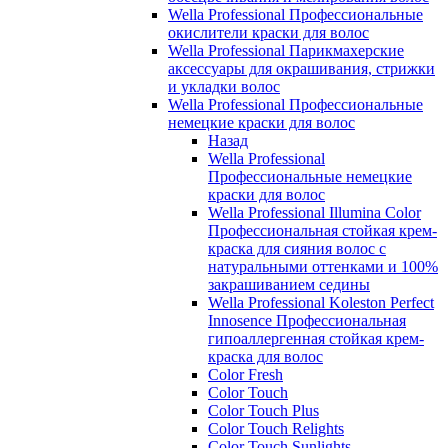
Wella Professional Профессиональные
окислители краски для волос
Wella Professional Парикмахерские
аксессуары для окрашивания, стрижки
и укладки волос
Wella Professional Профессиональные
немецкие краски для волос
Назад
Wella Professional
Профессиональные немецкие
краски для волос
Wella Professional Illumina Color
Профессиональная стойкая крем-
краска для сияния волос с
натуральными оттенками и 100%
закрашиванием седины
Wella Professional Koleston Perfect
Innosence Профессиональная
гипоаллергенная стойкая крем-
краска для волос
Color Fresh
Color Touch
Color Touch Plus
Color Touch Relights
Color Touch Sunlights