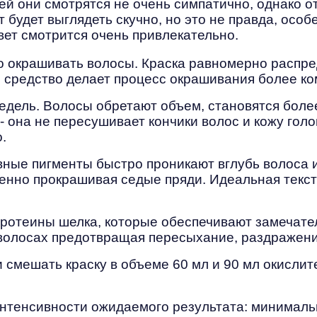
ей они смотрятся не очень симпатично, однако о
 будет выглядеть скучно, но это не правда, осо
вет смотрится очень привлекательно.
 окрашивать волосы. Краска равномерно распред
средство делает процесс окрашивания более к
едель. Волосы обретают объем, становятся боле
 она не пересушивает кончики волос и кожу голо
.
вные пигменты быстро проникают вглубь волоса и
твенно прокрашивая седые пряди. Идеальная тек
ротеины шелка, которые обеспечивают замечател
волосах предотвращая пересыхание, раздражени
 смешать краску в объеме 60 мл и 90 мл окислит
нтенсивности ожидаемого результата: минимально