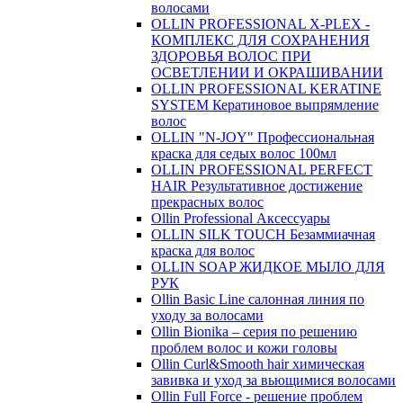
волосами
OLLIN PROFESSIONAL X-PLEX -
КОМПЛЕКС ДЛЯ СОХРАНЕНИЯ
ЗДОРОВЬЯ ВОЛОС ПРИ
ОСВЕТЛЕНИИ И ОКРАШИВАНИИ
OLLIN PROFESSIONAL KERATINE
SYSTEM Кератиновое выпрямление
волос
OLLIN "N-JOY" Профессиональная
краска для седых волос 100мл
OLLIN PROFESSIONAL PERFECT
HAIR Результативное достижение
прекрасных волос
Ollin Professional Аксессуары
OLLIN SILK TOUCH Безаммиачная
краска для волос
OLLIN SOAP ЖИДКОЕ МЫЛО ДЛЯ
РУК
Ollin Basic Line салонная линия по
уходу за волосами
Ollin Bionika – серия по решению
проблем волос и кожи головы
Ollin Curl&Smooth hair химическая
завивка и уход за вьющимися волосами
Ollin Full Force - решение проблем