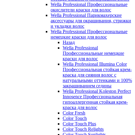
Wella Professional Профессиональные
окислители краски для волос
Wella Professional Парикмахерские
аксессуары для окрашивания, стрижки
и укладки волос
Wella Professional Профессиональные
немецкие краски для волос
Назад
Wella Professional
Профессиональные немецкие
краски для волос
Wella Professional Illumina Color
Профессиональная стойкая крем-
краска для сияния волос с
натуральными оттенками и 100%
закрашиванием седины
Wella Professional Koleston Perfect
Innosence Профессиональная
гипоаллергенная стойкая крем-
краска для волос
Color Fresh
Color Touch
Color Touch Plus
Color Touch Relights
Color Touch Sunlights