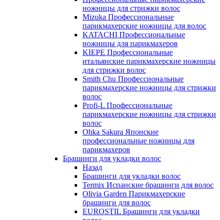
ножницы для стрижки волос
Mizuka Профессиональные
парикмахерские ножницы для волос
KATACHI Профессиональные
ножницы для парикмахеров
KIEPE Профессиональные
итальянские парикмахерские ножницы
для стрижки волос
Smith Chu Профессиональные
парикмахерские ножницы для стрижки
волос
Profi-L Профессиональные
парикмахерские ножницы для стрижки
волос
Ohka Sakura Японские
профессиональные ножницы для
парикмахеров
Брашинги для укладки волос
Назад
Брашинги для укладки волос
Termix Испанские брашинги для волос
Olivia Garden Парикмахерские
брашинги для волос
EUROSTIL Брашинги для укладки