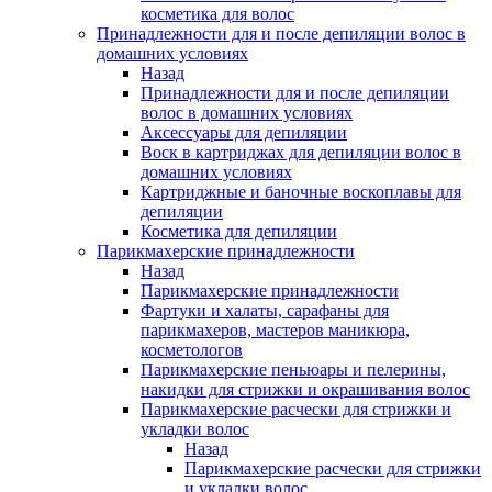
косметика для волос
Принадлежности для и после депиляции волос в
домашних условиях
Назад
Принадлежности для и после депиляции
волос в домашних условиях
Аксессуары для депиляции
Воск в картриджах для депиляции волос в
домашних условиях
Картриджные и баночные воскоплавы для
депиляции
Косметика для депиляции
Парикмахерские принадлежности
Назад
Парикмахерские принадлежности
Фартуки и халаты, сарафаны для
парикмахеров, мастеров маникюра,
косметологов
Парикмахерские пеньюары и пелерины,
накидки для стрижки и окрашивания волос
Парикмахерские расчески для стрижки и
укладки волос
Назад
Парикмахерские расчески для стрижки
и укладки волос