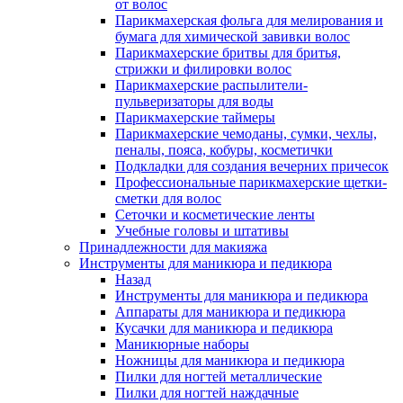
от волос
Парикмахерская фольга для мелирования и
бумага для химической завивки волос
Парикмахерские бритвы для бритья,
стрижки и филировки волос
Парикмахерские распылители-
пульверизаторы для воды
Парикмахерские таймеры
Парикмахерские чемоданы, сумки, чехлы,
пеналы, пояса, кобуры, косметички
Подкладки для создания вечерних причесок
Профессиональные парикмахерские щетки-
сметки для волос
Сеточки и косметические ленты
Учебные головы и штативы
Принадлежности для макияжа
Инструменты для маникюра и педикюра
Назад
Инструменты для маникюра и педикюра
Аппараты для маникюра и педикюра
Кусачки для маникюра и педикюра
Маникюрные наборы
Ножницы для маникюра и педикюра
Пилки для ногтей металлические
Пилки для ногтей наждачные