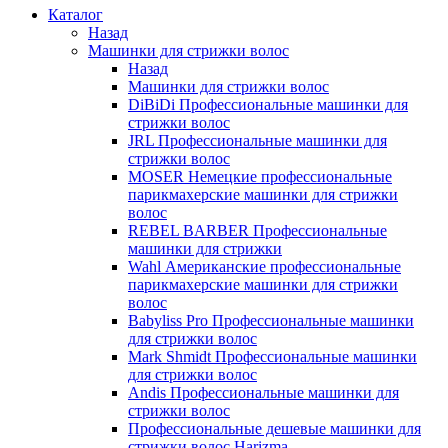
Каталог
Назад
Машинки для стрижки волос
Назад
Машинки для стрижки волос
DiBiDi Профессиональные машинки для
стрижки волос
JRL Профессиональные машинки для
стрижки волос
MOSER Немецкие профессиональные
парикмахерские машинки для стрижки
волос
REBEL BARBER Профессиональные
машинки для стрижки
Wahl Американские профессиональные
парикмахерские машинки для стрижки
волос
Babyliss Pro Профессиональные машинки
для стрижки волос
Mark Shmidt Профессиональные машинки
для стрижки волос
Andis Профессиональные машинки для
стрижки волос
Профессиональные дешевые машинки для
стрижки волос Harizma