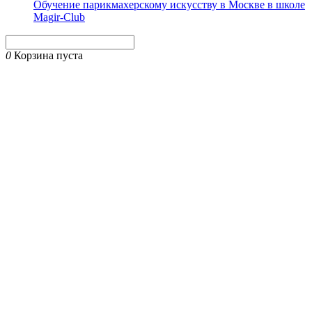
Обучение парикмахерскому искусству в Москве в школе
Magir-Club
0
Корзина пуста