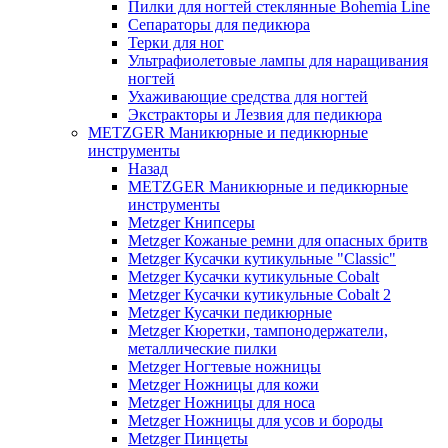
Пилки для ногтей стеклянные Bohemia Line
Сепараторы для педикюра
Терки для ног
Ультрафиолетовые лампы для наращивания
ногтей
Ухаживающие средства для ногтей
Экстракторы и Лезвия для педикюра
METZGER Маникюрные и педикюрные
инструменты
Назад
METZGER Маникюрные и педикюрные
инструменты
Metzger Книпсеры
Metzger Кожаные ремни для опасных бритв
Metzger Кусачки кутикульные "Classic"
Metzger Кусачки кутикульные Cobalt
Metzger Кусачки кутикульные Cobalt 2
Metzger Кусачки педикюрные
Metzger Кюретки, тампонодержатели,
металлические пилки
Metzger Ногтевые ножницы
Metzger Ножницы для кожи
Metzger Ножницы для носа
Metzger Ножницы для усов и бороды
Metzger Пинцеты