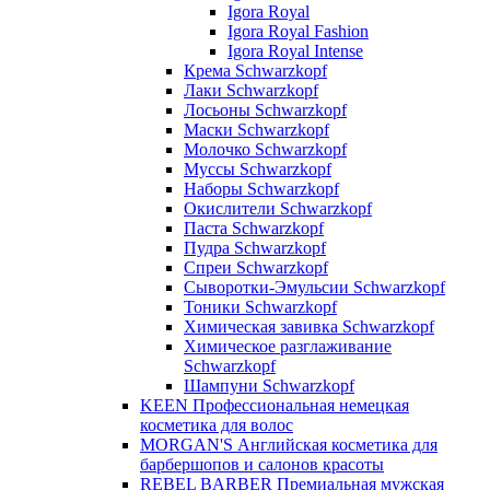
Igora Royal
Igora Royal Fashion
Igora Royal Intense
Крема Schwarzkopf
Лаки Schwarzkopf
Лосьоны Schwarzkopf
Маски Schwarzkopf
Молочко Schwarzkopf
Муссы Schwarzkopf
Наборы Schwarzkopf
Окислители Schwarzkopf
Паста Schwarzkopf
Пудра Schwarzkopf
Спреи Schwarzkopf
Сыворотки-Эмульсии Schwarzkopf
Тоники Schwarzkopf
Химическая завивка Schwarzkopf
Химическое разглаживание
Schwarzkopf
Шампуни Schwarzkopf
KEEN Профессиональная немецкая
косметика для волос
MORGAN'S Английская косметика для
барбершопов и салонов красоты
REBEL BARBER Премиальная мужская