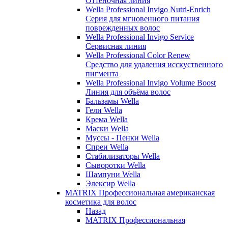
Оттеночная линия
Wella Professional Invigo Nutri-Enrich
Серия для мгновенного питания
поврежденных волос
Wella Professional Invigo Service
Сервисная линия
Wella Professional Color Renew
Средство для удаления исскуственного
пигмента
Wella Professional Invigo Volume Boost
Линия для объёма волос
Бальзамы Wella
Гели Wella
Крема Wella
Маски Wella
Муссы - Пенки Wella
Спреи Wella
Стабилизаторы Wella
Сыворотки Wella
Шампуни Wella
Элексир Wella
MATRIX Профессиональная американская
косметика для волос
Назад
MATRIX Профессиональная