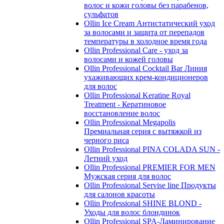
волос и кожи головы без парабенов,
сульфатов
Ollin Ice Cream Антистатический уход
за волосами и защита от перепадов
температуры в холодное время года
Ollin Professional Care - уход за
волосами и кожей головы
Ollin Professional Cocktail Bar Линия
ухаживающих крем-кондиционеров
для волос
Ollin Professional Keratine Royal
Treatment - Кератиновое
восстановление волос
Ollin Professional Megapolis
Премиальная серия с вытяжкой из
черного риса
Ollin Professional PINA COLADA SUN -
Летний уход
Ollin Professional PREMIER FOR MEN
Мужская серия для волос
Ollin Professional Servise line Продукты
для салонов красоты
Ollin Professional SHINE BLOND -
Уходы для волос блондинок
Ollin Professional SPA-Ламинирование