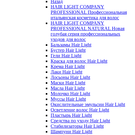
Назад
HAIR LIGHT COMPANY
PROFESSIONAL Профессиональная
итальянская косметика для волос
HAIR LIGHT COMPANY
PROFESSIONAL NATURAL Новая
голубая серия профессиональных
уходов для волос
Бальзамы Hair Light
Бустер Hair Light
Гели Hair Light
Краска для волос Hair Light
Крема Hair Light
Лаки Hair Light
Лосьоны Hair Light
Маски Hair Light
Масла Hair Light
Молочко Hair Light
Муссы Hair Light
Окислительные эмульсии Hair Light
Осветление волос Hair Light
Пластырь Hair Light
Средства по уходу Hair Light
Стабилизаторы Hair Light
Шампуни Hair Light