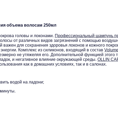
ия объема волосам 250мл
покрова головы и локонами.
Профессиональный шампунь п
 волосы от различных видов загрязнений с помощью воздуш
й важен для сохранения здоровья локонов и кожного покр
энергии. Комплекс из силиконов, входящий в состав
Volum
езмерно не утяжеляя его. Дополнительной функцией этого 
адок, и негативное влияние окружающей среды.
OLLIN CA
льзования как в домашних условиях, так и в салонах.
вить водой на ладони;
 минуты.