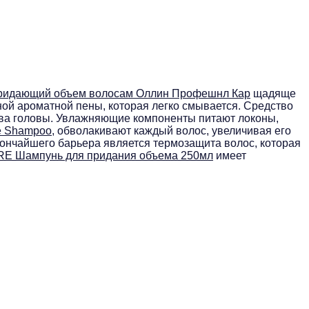
ридающий объем волосам Оллин Профешнл Кар
щадяще
ной ароматной пены, которая легко смывается. Средство
ова головы. Увлажняющие компоненты питают локоны,
e Shampoo
, обволакивают каждый волос, увеличивая его
тончайшего барьера является термозащита волос, которая
RE Шампунь для придания объема 250мл
имеет