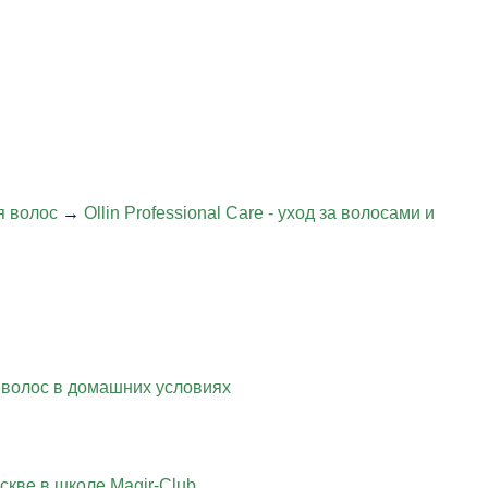
я волос
→
Ollin Professional Care - уход за волосами и
 волос в домашних условиях
скве в школе Magir-Club