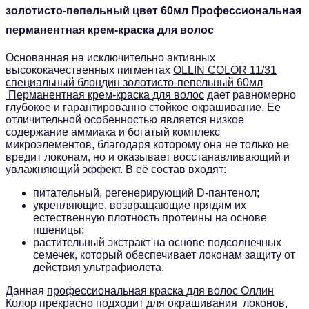
золотисто-пепельный цвет 60мл Профессиональная
перманентная крем-краска для волос
Основанная на исключительно активных
высококачественных пигментах
OLLIN COLOR 11/31
специальный блондин золотисто-пепельный 60мл
Перманентная крем-краска для волос
дает равномерно
глубокое и гарантированно стойкое окрашивание. Ее
отличительной особенностью является низкое
содержание аммиака и богатый комплекс
микроэлементов, благодаря которому она не только не
вредит локонам, но и оказывает восстанавливающий и
увлажняющий эффект. В её состав входят:
питательный, регенерирующий D-пантенол;
укрепляющие, возвращающие прядям их
естественную плотность протеины на основе
пшеницы;
растительный экстракт на основе подсолнечных
семечек, который обеспечивает локонам защиту от
действия ультрафиолета.
Данная
профессиональная краска для волос Оллин
Колор
прекрасно подходит для окрашивания локонов,