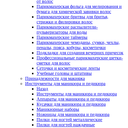
от волос
Парикмахерская фольга для мелирования и
бумага для химической завивки волос
Парикмахерские бритвы для бритья,
стрижки и филировки волос
Парикмахерские распылители-
пульверизаторы для воды
Парикмахерские таймеры
Парикмахерские чемоданы, сумки, чехлы,
пеналы, пояса, кобуры, косметички
Подкладки для создания вечерних причесок
Профессиональные парикмахерские щетки-
сметки для волос
Сеточки и косметические ленты
Учебные головы и штативы
Принадлежности для макияжа
Инструменты для маникюра и педикюра
Назад
Инструменты для маникюра и педикюра
Аппараты для маникюра и педикюра
Кусачки для маникюра и педикюра
Маникюрные наборы
Ножницы для маникюра и педикюра
Пилки для ногтей металлические
Пилки для ногтей наждачные