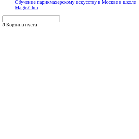
Обучение парикмахерскому искусству в Москве в школе
Magir-Club
0
Корзина пуста