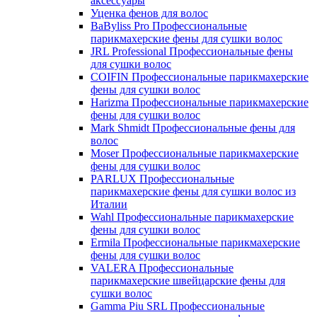
аксессуары
Уценка фенов для волос
BaByliss Pro Профессиональные
парикмахерские фены для сушки волос
JRL Professional Профессиональные фены
для сушки волос
COIFIN Профессиональные парикмахерские
фены для сушки волос
Harizma Профессиональные парикмахерские
фены для сушки волос
Mark Shmidt Профессиональные фены для
волос
Moser Профессиональные парикмахерские
фены для сушки волос
PARLUX Профессиональные
парикмахерские фены для сушки волос из
Италии
Wahl Профессиональные парикмахерские
фены для сушки волос
Ermila Профессиональные парикмахерские
фены для сушки волос
VALERA Профессиональные
парикмахерские швейцарские фены для
сушки волос
Gamma Piu SRL Профессиональные