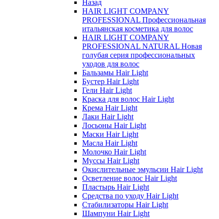
Назад
HAIR LIGHT COMPANY
PROFESSIONAL Профессиональная
итальянская косметика для волос
HAIR LIGHT COMPANY
PROFESSIONAL NATURAL Новая
голубая серия профессиональных
уходов для волос
Бальзамы Hair Light
Бустер Hair Light
Гели Hair Light
Краска для волос Hair Light
Крема Hair Light
Лаки Hair Light
Лосьоны Hair Light
Маски Hair Light
Масла Hair Light
Молочко Hair Light
Муссы Hair Light
Окислительные эмульсии Hair Light
Осветление волос Hair Light
Пластырь Hair Light
Средства по уходу Hair Light
Стабилизаторы Hair Light
Шампуни Hair Light