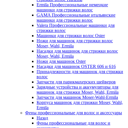
Ermila Профессиональные немецкие
машинки для стрижки волос
GAMA Профессиональные итальянские
машинки для стрижки волос
Valera Профессиональные машинки для
стрижки волос
Машинки для стрижки волос Oster
Ножи для машинок для стрижки волос
Moser, Wahl, Ermila
Насадки для машинок для стрижки волос
Moser, Wahl, Ermila
Ножи для машинок Oster
Насадки для машинок OSTER 606 и 616
Принадлежности для машинок для стрижки
волос
Запчасти для парикмахерских шейверов
Зарядные устройства и аккумуляторы для
машинок для стрижки Moser, Wahl, Ermila
Запчасти для машинок Moser-Wahl-Ermila
Корпуса машинок для стрижки Moser, Wahl,
Ermila
Фены профессиональные для волос и аксессуары
Назад
Фены профессиональные для волос и