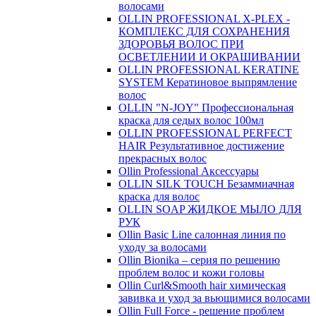
волосами
OLLIN PROFESSIONAL X-PLEX -
КОМПЛЕКС ДЛЯ СОХРАНЕНИЯ
ЗДОРОВЬЯ ВОЛОС ПРИ
ОСВЕТЛЕНИИ И ОКРАШИВАНИИ
OLLIN PROFESSIONAL KERATINE
SYSTEM Кератиновое выпрямление
волос
OLLIN "N-JOY" Профессиональная
краска для седых волос 100мл
OLLIN PROFESSIONAL PERFECT
HAIR Результативное достижение
прекрасных волос
Ollin Professional Аксессуары
OLLIN SILK TOUCH Безаммиачная
краска для волос
OLLIN SOAP ЖИДКОЕ МЫЛО ДЛЯ
РУК
Ollin Basic Line салонная линия по
уходу за волосами
Ollin Bionika – серия по решению
проблем волос и кожи головы
Ollin Curl&Smooth hair химическая
завивка и уход за вьющимися волосами
Ollin Full Force - решение проблем