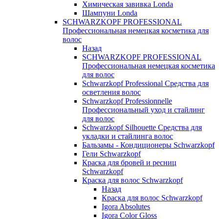
Химическая завивка Londa
Шампуни Londa
SCHWARZKOPF PROFESSIONAL
Профессиональная немецкая косметика для
волос
Назад
SCHWARZKOPF PROFESSIONAL
Профессиональная немецкая косметика
для волос
Schwarzkopf Professional Средства для
осветления волос
Schwarzkopf Professionnelle
Профессиональный уход и стайлинг
для волос
Schwarzkopf Silhouette Средства для
укладки и стайлинга волос
Бальзамы - Кондиционеры Schwarzkopf
Гели Schwarzkopf
Краска для бровей и ресниц
Schwarzkopf
Краска для волос Schwarzkopf
Назад
Краска для волос Schwarzkopf
Igora Absolutes
Igora Color Gloss