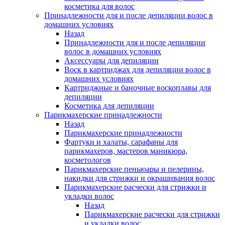
косметика для волос
Принадлежности для и после депиляции волос в
домашних условиях
Назад
Принадлежности для и после депиляции
волос в домашних условиях
Аксессуары для депиляции
Воск в картриджах для депиляции волос в
домашних условиях
Картриджные и баночные воскоплавы для
депиляции
Косметика для депиляции
Парикмахерские принадлежности
Назад
Парикмахерские принадлежности
Фартуки и халаты, сарафаны для
парикмахеров, мастеров маникюра,
косметологов
Парикмахерские пеньюары и пелерины,
накидки для стрижки и окрашивания волос
Парикмахерские расчески для стрижки и
укладки волос
Назад
Парикмахерские расчески для стрижки
и укладки волос