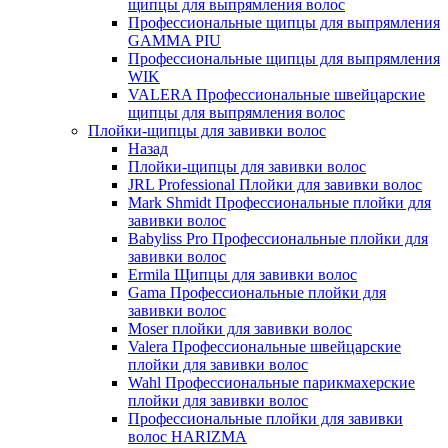
щипцы для выпрямления волос
Профессиональные щипцы для выпрямления
GAMMA PIU
Профессиональные щипцы для выпрямления
WIK
VALERA Профессиональные швейцарские
щипцы для выпрямления волос
Плойки-щипцы для завивки волос
Назад
Плойки-щипцы для завивки волос
JRL Professional Плойки для завивки волос
Mark Shmidt Профессиональные плойки для
завивки волос
Babyliss Pro Профессиональные плойки для
завивки волос
Ermila Щипцы для завивки волос
Gama Профессиональные плойки для
завивки волос
Moser плойки для завивки волос
Valera Профессиональные швейцарские
плойки для завивки волос
Wahl Профессиональные парикмахерские
плойки для завивки волос
Профессиональные плойки для завивки
волос HARIZMA