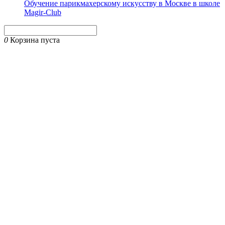
Обучение парикмахерскому искусству в Москве в школе
Magir-Club
0
Корзина пуста