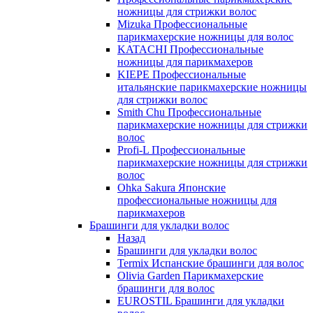
ножницы для стрижки волос
Mizuka Профессиональные
парикмахерские ножницы для волос
KATACHI Профессиональные
ножницы для парикмахеров
KIEPE Профессиональные
итальянские парикмахерские ножницы
для стрижки волос
Smith Chu Профессиональные
парикмахерские ножницы для стрижки
волос
Profi-L Профессиональные
парикмахерские ножницы для стрижки
волос
Ohka Sakura Японские
профессиональные ножницы для
парикмахеров
Брашинги для укладки волос
Назад
Брашинги для укладки волос
Termix Испанские брашинги для волос
Olivia Garden Парикмахерские
брашинги для волос
EUROSTIL Брашинги для укладки