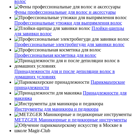
волос
Фены профессиональные для волос и аксессуары
Профессиональные утюжки для выпрямления волос
Плойки-щипцы
для завивки волос
Профессиональные электробигуди для завивки волос
Профессиональная косметика для волос
Принадлежности для и после депиляции волос в
домашних условиях
Парикмахерские
принадлежности
Принадлежности для
макияжа
Инструменты для маникюра и педикюра
METZGER Маникюрные и педикюрные инструменты