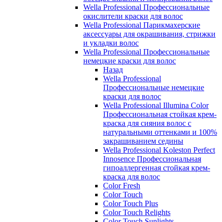
Wella Professional Профессиональные
окислители краски для волос
Wella Professional Парикмахерские
аксессуары для окрашивания, стрижки
и укладки волос
Wella Professional Профессиональные
немецкие краски для волос
Назад
Wella Professional
Профессиональные немецкие
краски для волос
Wella Professional Illumina Color
Профессиональная стойкая крем-
краска для сияния волос с
натуральными оттенками и 100%
закрашиванием седины
Wella Professional Koleston Perfect
Innosence Профессиональная
гипоаллергенная стойкая крем-
краска для волос
Color Fresh
Color Touch
Color Touch Plus
Color Touch Relights
Color Touch Sunlights