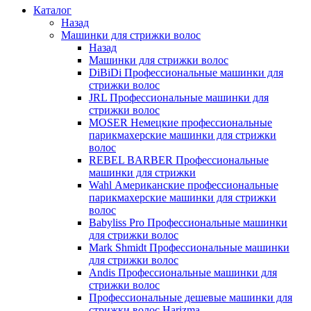
Каталог
Назад
Машинки для стрижки волос
Назад
Машинки для стрижки волос
DiBiDi Профессиональные машинки для
стрижки волос
JRL Профессиональные машинки для
стрижки волос
MOSER Немецкие профессиональные
парикмахерские машинки для стрижки
волос
REBEL BARBER Профессиональные
машинки для стрижки
Wahl Американские профессиональные
парикмахерские машинки для стрижки
волос
Babyliss Pro Профессиональные машинки
для стрижки волос
Mark Shmidt Профессиональные машинки
для стрижки волос
Andis Профессиональные машинки для
стрижки волос
Профессиональные дешевые машинки для
стрижки волос Harizma