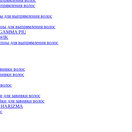
ыпрямления волос
ыпрямления волос
 для выпрямления волос
цы для выпрямления волос
я GAMMA PIU
 WIK
пцы для выпрямления волос
авивки волос
авивки волос
 волос
 для завивки волос
ки для завивки волос
ос HARIZMA
ос