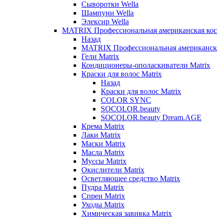
Сыворотки Wella
Шампуни Wella
Элексир Wella
MATRIX Профессиональная американская кос
Назад
MATRIX Профессиональная американска
Гели Matrix
Кондиционеры-ополаскиватели Matrix
Краски для волос Matrix
Назад
Краски для волос Matrix
COLOR SYNC
SOCOLOR.beauty
SOCOLOR.beauty Dream.AGE
Крема Matrix
Лаки Matrix
Маски Matrix
Масла Matrix
Муссы Matrix
Окислители Matrix
Осветляющее средство Matrix
Пудра Matrix
Спреи Matrix
Уходы Matrix
Химическая завивка Matrix