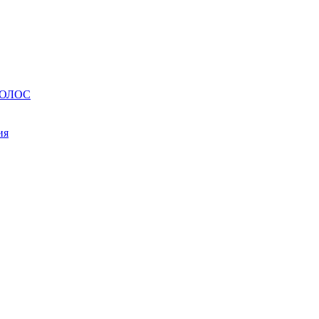
ВОЛОС
ия