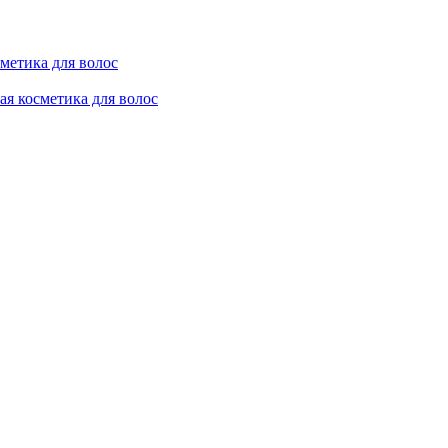
метика для волос
я косметика для волос