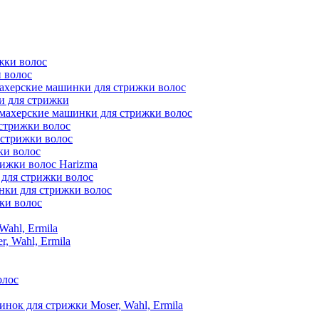
жки волос
 волос
херские машинки для стрижки волос
 для стрижки
махерские машинки для стрижки волос
стрижки волос
 стрижки волос
ки волос
ижки волос Harizma
для стрижки волос
ки для стрижки волос
ки волос
ahl, Ermila
, Wahl, Ermila
олос
нок для стрижки Moser, Wahl, Ermila