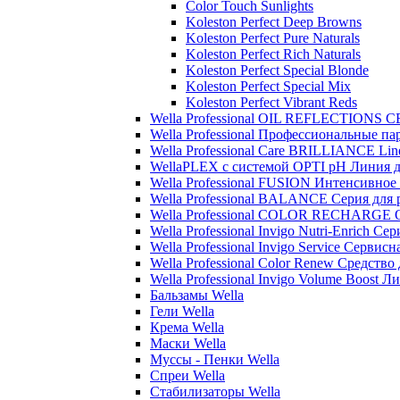
Color Touch Sunlights
Koleston Perfect Deep Browns
Koleston Perfect Pure Naturals
Koleston Perfect Rich Naturals
Koleston Perfect Special Blonde
Koleston Perfect Special Mix
Koleston Perfect Vibrant Reds
Wella Professional OIL REFLECT
Wella Professional Профессиональные п
Wella Professional Care BRILLIANCE Li
WellaPLEX с системой OPTI pH Линия д
Wella Professional FUSION Интенсивное
Wella Professional BALANCE Серия для
Wella Professional COLOR RECHARGE 
Wella Professional Invigo Nutri-Enrich 
Wella Professional Invigo Service Сервис
Wella Professional Color Renew Средств
Wella Professional Invigo Volume Boost Л
Бальзамы Wella
Гели Wella
Крема Wella
Маски Wella
Муссы - Пенки Wella
Спреи Wella
Стабилизаторы Wella