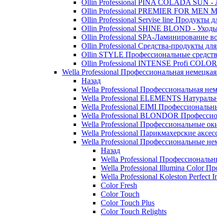
Ollin Professional PINA COLADA SUN - 
Ollin Professional PREMIER FOR MEN М
Ollin Professional Servise line Продукты
Ollin Professional SHINE BLOND - Уход
Ollin Professional SPA-Ламинирование 
Ollin Professional Средства-продукты д
Ollin STYLE Профессиональные средства
Оllin Professional INTENSE Profi COLOR
Wella Professional Профессиональная немецкая
Назад
Wella Professional Профессиональная не
Wella Professional ELEMENTS Натуральн
Wella Professional EIMI Профессиональн
Wella Professional BLONDOR Профессио
Wella Professional Профессиональные ок
Wella Professional Парикмахерские аксе
Wella Professional Профессиональные не
Назад
Wella Professional Профессиональ
Wella Professional Illumina Colo
Wella Professional Koleston Perfe
Color Fresh
Color Touch
Color Touch Plus
Color Touch Relights