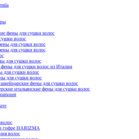
mila
ары
кие фены для сушки волос
 сушки волос
ены для сушки волос
ены для сушки волос
ос
ны для сушки волос
фены для сушки волос из Италии
ы для сушки волос
ны для сушки волос
швейцарские фены для сушки волос
рские итальянские фены для сушки волос
ramount
ате
волос
 и гофре HARIZMA
ния волос