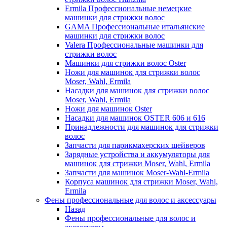
Ermila Профессиональные немецкие
машинки для стрижки волос
GAMA Профессиональные итальянские
машинки для стрижки волос
Valera Профессиональные машинки для
стрижки волос
Машинки для стрижки волос Oster
Ножи для машинок для стрижки волос
Moser, Wahl, Ermila
Насадки для машинок для стрижки волос
Moser, Wahl, Ermila
Ножи для машинок Oster
Насадки для машинок OSTER 606 и 616
Принадлежности для машинок для стрижки
волос
Запчасти для парикмахерских шейверов
Зарядные устройства и аккумуляторы для
машинок для стрижки Moser, Wahl, Ermila
Запчасти для машинок Moser-Wahl-Ermila
Корпуса машинок для стрижки Moser, Wahl,
Ermila
Фены профессиональные для волос и аксессуары
Назад
Фены профессиональные для волос и