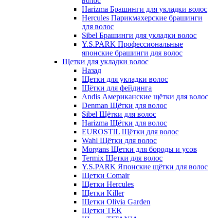
волос
Harizma Брашинги для укладки волос
Hercules Парикмахерские брашинги
для волос
Sibel Брашинги для укладки волос
Y.S.PARK Профессиональные
японские брашинги для волос
Щетки для укладки волос
Назад
Щетки для укладки волос
Щётки для фейдинга
Andis Американские щётки для волос
Denman Щётки для волос
Sibel Щётки для волос
Harizma Щётки для волос
EUROSTIL Щётки для волос
Wahl Щётки для волос
Morgans Щетки для бороды и усов
Termix Щетки для волос
Y.S.PARK Японские щётки для волос
Щетки Comair
Щетки Hercules
Щетки Killer
Щетки Olivia Garden
Щетки TEK