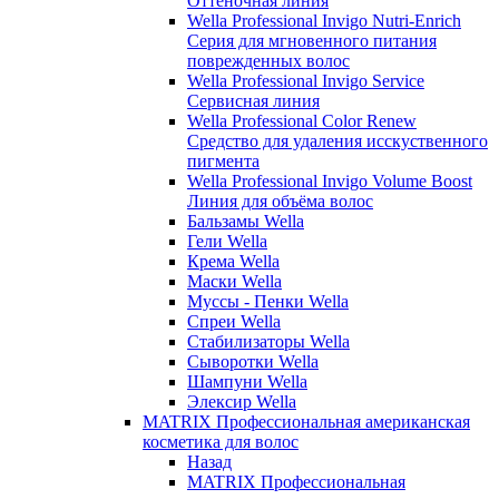
Оттеночная линия
Wella Professional Invigo Nutri-Enrich
Серия для мгновенного питания
поврежденных волос
Wella Professional Invigo Service
Сервисная линия
Wella Professional Color Renew
Средство для удаления исскуственного
пигмента
Wella Professional Invigo Volume Boost
Линия для объёма волос
Бальзамы Wella
Гели Wella
Крема Wella
Маски Wella
Муссы - Пенки Wella
Спреи Wella
Стабилизаторы Wella
Сыворотки Wella
Шампуни Wella
Элексир Wella
MATRIX Профессиональная американская
косметика для волос
Назад
MATRIX Профессиональная