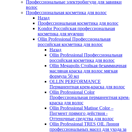
Профессиональные электробигуди для завивки
волос
Профессиональная косметика для волос
Назад
Профессиональная косметика для волос
Kondor Российская профессиональная
косметика для мужчин
Ollin Professional Профессиональная
российская косметика для волос
Назад
Ollin Professional Профессиональная
российская косметика для волос
Ollin Megapolis Стойкая безаммиачная
масляная краска для волос мягкая
формула 50 мл
OLLIN PERFORMANCE
Перманентная крем-краска для волос
Ollin Professional Color
Профессиональная перманентная крем-
краска для волос
Ollin Professional Matisse Color –
Пигмент прямого действия -
Оттеночные средства для волос
Ollin Professional TRES OIL Линия
профессиональных масел для ухода за