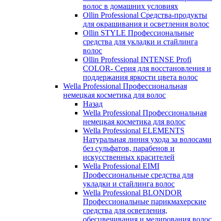
волос в домашних условиях
Ollin Professional Средства-продукты
для окрашивания и осветления волос
Ollin STYLE Профессиональные
средства для укладки и стайлинга
волос
Оllin Professional INTENSE Profi
COLOR- Серия для восстановления и
поддержания яркости цвета волос
Wella Professional Профессиональная
немецкая косметика для волос
Назад
Wella Professional Профессиональная
немецкая косметика для волос
Wella Professional ELEMENTS
Натуральная линия ухода за волосами
без сульфатов, парабенов и
искусственных красителей
Wella Professional EIMI
Профессиональные средства для
укладки и стайлинга волос
Wella Professional BLONDOR
Профессиональные парикмахерские
средства для осветления,
обесцвечивания и мелирования волос