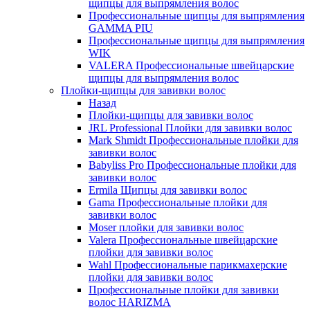
щипцы для выпрямления волос
Профессиональные щипцы для выпрямления
GAMMA PIU
Профессиональные щипцы для выпрямления
WIK
VALERA Профессиональные швейцарские
щипцы для выпрямления волос
Плойки-щипцы для завивки волос
Назад
Плойки-щипцы для завивки волос
JRL Professional Плойки для завивки волос
Mark Shmidt Профессиональные плойки для
завивки волос
Babyliss Pro Профессиональные плойки для
завивки волос
Ermila Щипцы для завивки волос
Gama Профессиональные плойки для
завивки волос
Moser плойки для завивки волос
Valera Профессиональные швейцарские
плойки для завивки волос
Wahl Профессиональные парикмахерские
плойки для завивки волос
Профессиональные плойки для завивки
волос HARIZMA