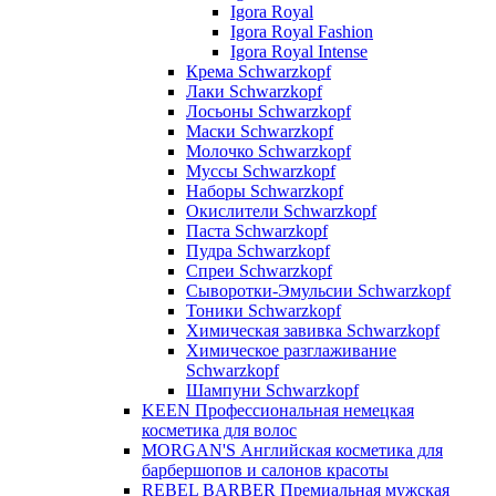
Igora Royal
Igora Royal Fashion
Igora Royal Intense
Крема Schwarzkopf
Лаки Schwarzkopf
Лосьоны Schwarzkopf
Маски Schwarzkopf
Молочко Schwarzkopf
Муссы Schwarzkopf
Наборы Schwarzkopf
Окислители Schwarzkopf
Паста Schwarzkopf
Пудра Schwarzkopf
Спреи Schwarzkopf
Сыворотки-Эмульсии Schwarzkopf
Тоники Schwarzkopf
Химическая завивка Schwarzkopf
Химическое разглаживание
Schwarzkopf
Шампуни Schwarzkopf
KEEN Профессиональная немецкая
косметика для волос
MORGAN'S Английская косметика для
барбершопов и салонов красоты
REBEL BARBER Премиальная мужская