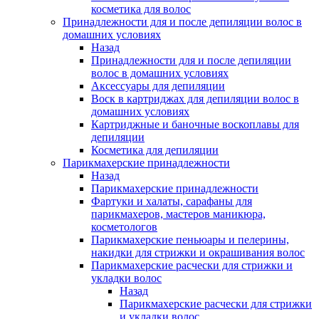
косметика для волос
Принадлежности для и после депиляции волос в
домашних условиях
Назад
Принадлежности для и после депиляции
волос в домашних условиях
Аксессуары для депиляции
Воск в картриджах для депиляции волос в
домашних условиях
Картриджные и баночные воскоплавы для
депиляции
Косметика для депиляции
Парикмахерские принадлежности
Назад
Парикмахерские принадлежности
Фартуки и халаты, сарафаны для
парикмахеров, мастеров маникюра,
косметологов
Парикмахерские пеньюары и пелерины,
накидки для стрижки и окрашивания волос
Парикмахерские расчески для стрижки и
укладки волос
Назад
Парикмахерские расчески для стрижки
и укладки волос