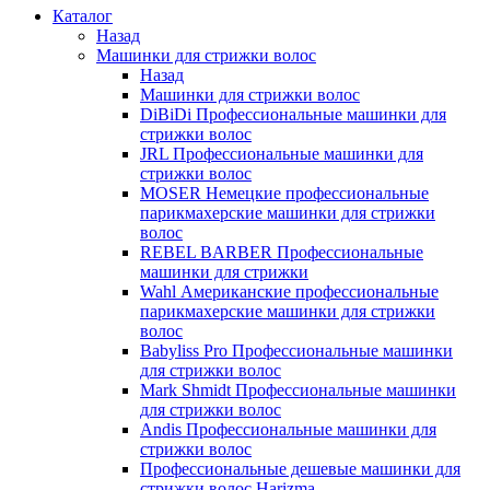
Каталог
Назад
Машинки для стрижки волос
Назад
Машинки для стрижки волос
DiBiDi Профессиональные машинки для
стрижки волос
JRL Профессиональные машинки для
стрижки волос
MOSER Немецкие профессиональные
парикмахерские машинки для стрижки
волос
REBEL BARBER Профессиональные
машинки для стрижки
Wahl Американские профессиональные
парикмахерские машинки для стрижки
волос
Babyliss Pro Профессиональные машинки
для стрижки волос
Mark Shmidt Профессиональные машинки
для стрижки волос
Andis Профессиональные машинки для
стрижки волос
Профессиональные дешевые машинки для
стрижки волос Harizma