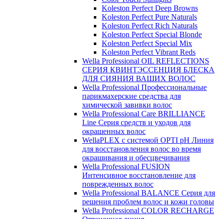
Koleston Perfect Deep Browns
Koleston Perfect Pure Naturals
Koleston Perfect Rich Naturals
Koleston Perfect Special Blonde
Koleston Perfect Special Mix
Koleston Perfect Vibrant Reds
Wella Professional OIL REFLECTIONS
СЕРИЯ КВИНТЭССЕНЦИЯ БЛЕСКА
ДЛЯ СИЯНИЯ ВАШИХ ВОЛОС
Wella Professional Профессиональные
парикмахерские средства для
химической завивки волос
Wella Professional Care BRILLIANCE
Line Серия средств и уходов для
окрашенных волос
WellaPLEX с системой OPTI pH Линия
для восстановления волос во время
окрашивания и обесцвечивания
Wella Professional FUSION
Интенсивное восстановление для
поврежденных волос
Wella Professional BALANCE Серия для
решения проблем волос и кожи головы
Wella Professional COLOR RECHARGE