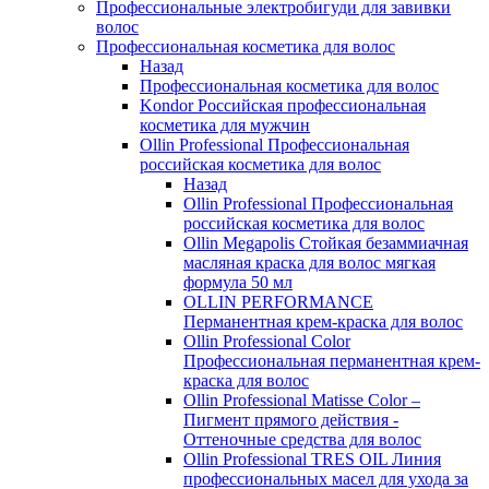
Профессиональные электробигуди для завивки
волос
Профессиональная косметика для волос
Назад
Профессиональная косметика для волос
Kondor Российская профессиональная
косметика для мужчин
Ollin Professional Профессиональная
российская косметика для волос
Назад
Ollin Professional Профессиональная
российская косметика для волос
Ollin Megapolis Стойкая безаммиачная
масляная краска для волос мягкая
формула 50 мл
OLLIN PERFORMANCE
Перманентная крем-краска для волос
Ollin Professional Color
Профессиональная перманентная крем-
краска для волос
Ollin Professional Matisse Color –
Пигмент прямого действия -
Оттеночные средства для волос
Ollin Professional TRES OIL Линия
профессиональных масел для ухода за