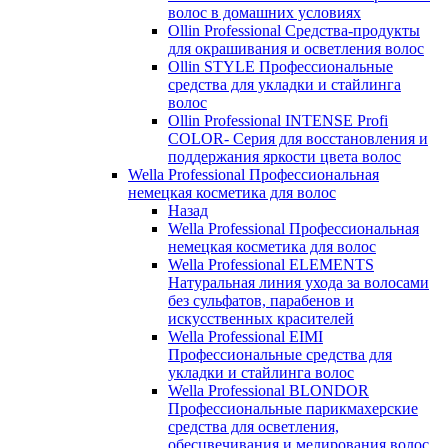
волос в домашних условиях
Ollin Professional Средства-продукты
для окрашивания и осветления волос
Ollin STYLE Профессиональные
средства для укладки и стайлинга
волос
Оllin Professional INTENSE Profi
COLOR- Серия для восстановления и
поддержания яркости цвета волос
Wella Professional Профессиональная
немецкая косметика для волос
Назад
Wella Professional Профессиональная
немецкая косметика для волос
Wella Professional ELEMENTS
Натуральная линия ухода за волосами
без сульфатов, парабенов и
искусственных красителей
Wella Professional EIMI
Профессиональные средства для
укладки и стайлинга волос
Wella Professional BLONDOR
Профессиональные парикмахерские
средства для осветления,
обесцвечивания и мелирования волос