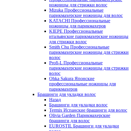
ножницы для стрижки волос
Mizuka Профессиональные
парикмахерские ножницы для волос
KATACHI Профессиональные
ножницы для парикмахеров
KIEPE Профессиональные
итальянские парикмахерские ножницы
для стрижки волос
Smith Chu Профессиональные
парикмахерские ножницы для стрижки
волос
Profi-L Профессиональные
парикмахерские ножницы для стрижки
волос
Ohka Sakura Японские
профессиональные ножницы для
парикмахеров
Брашинги для укладки волос
Назад
Брашинги для укладки волос
Termix Испанские брашинги для волос
Olivia Garden Парикмахерские
брашинги для волос
EUROSTIL Брашинги для укладки