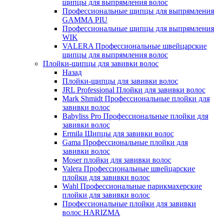
щипцы для выпрямления волос
Профессиональные щипцы для выпрямления
GAMMA PIU
Профессиональные щипцы для выпрямления
WIK
VALERA Профессиональные швейцарские
щипцы для выпрямления волос
Плойки-щипцы для завивки волос
Назад
Плойки-щипцы для завивки волос
JRL Professional Плойки для завивки волос
Mark Shmidt Профессиональные плойки для
завивки волос
Babyliss Pro Профессиональные плойки для
завивки волос
Ermila Щипцы для завивки волос
Gama Профессиональные плойки для
завивки волос
Moser плойки для завивки волос
Valera Профессиональные швейцарские
плойки для завивки волос
Wahl Профессиональные парикмахерские
плойки для завивки волос
Профессиональные плойки для завивки
волос HARIZMA