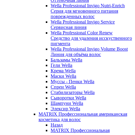
Оттеночная линия
Wella Professional Invigo Nutri-Enrich
Серия для мгновенного питания
поврежденных волос
Wella Professional Invigo Service
Сервисная линия
Wella Professional Color Renew
Средство для удаления исскуственного
пигмента
Wella Professional Invigo Volume Boost
Линия для объёма волос
Бальзамы Wella
Гели Wella
Крема Wella
Маски Wella
Муссы - Пенки Wella
Спреи Wella
Стабилизаторы Wella
Сыворотки Wella
Шампуни Wella
Элексир Wella
MATRIX Профессиональная американская
косметика для волос
Назад
MATRIX Профессиональная