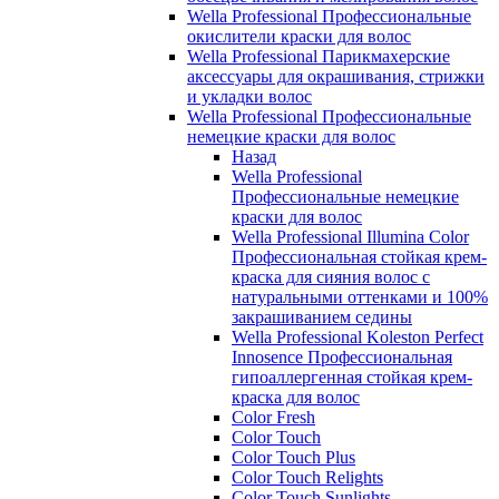
Wella Professional Профессиональные
окислители краски для волос
Wella Professional Парикмахерские
аксессуары для окрашивания, стрижки
и укладки волос
Wella Professional Профессиональные
немецкие краски для волос
Назад
Wella Professional
Профессиональные немецкие
краски для волос
Wella Professional Illumina Color
Профессиональная стойкая крем-
краска для сияния волос с
натуральными оттенками и 100%
закрашиванием седины
Wella Professional Koleston Perfect
Innosence Профессиональная
гипоаллергенная стойкая крем-
краска для волос
Color Fresh
Color Touch
Color Touch Plus
Color Touch Relights
Color Touch Sunlights