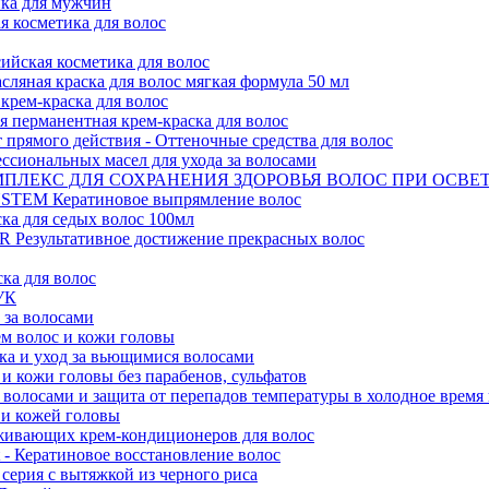
ика для мужчин
ая косметика для волос
сийская косметика для волос
асляная краска для волос мягкая формула 50 мл
ем-краска для волос
ая перманентная крем-краска для волос
ент прямого действия - Оттеночные средства для волос
ессиональных масел для ухода за волосами
КОМПЛЕКС ДЛЯ СОХРАНЕНИЯ ЗДОРОВЬЯ ВОЛОС ПРИ ОСВ
EM Кератиновое выпрямление волос
а для седых волос 100мл
езультативное достижение прекрасных волос
а для волос
УК
у за волосами
ем волос и кожи головы
вка и уход за вьющимися волосами
с и кожи головы без парабенов, сульфатов
а волосами и защита от перепадов температуры в холодное время 
ми и кожей головы
ухаживающих крем-кондиционеров для волос
ent - Кератиновое восстановление волос
я серия с вытяжкой из черного риса