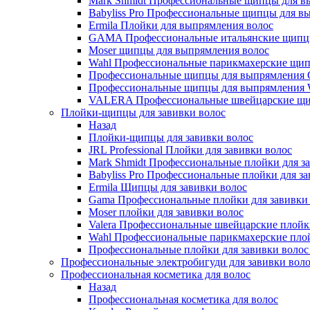
Mark Shmidt Профессиональные щипцы для в
Babyliss Pro Профессиональные щипцы для в
Ermila Плойки для выпрямления волос
GAMA Профессиональные итальянские щипцы
Moser щипцы для выпрямления волос
Wahl Профессиональные парикмахерские щип
Профессиональные щипцы для выпрямлени
Профессиональные щипцы для выпрямления
VALERA Профессиональные швейцарские щи
Плойки-щипцы для завивки волос
Назад
Плойки-щипцы для завивки волос
JRL Professional Плойки для завивки волос
Mark Shmidt Профессиональные плойки для з
Babyliss Pro Профессиональные плойки для з
Ermila Щипцы для завивки волос
Gama Профессиональные плойки для завивки
Moser плойки для завивки волос
Valera Профессиональные швейцарские плойки
Wahl Профессиональные парикмахерские плой
Профессиональные плойки для завивки вол
Профессиональные электробигуди для завивки вол
Профессиональная косметика для волос
Назад
Профессиональная косметика для волос