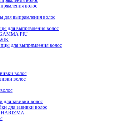
ыпрямления волос
ыпрямления волос
 для выпрямления волос
цы для выпрямления волос
я GAMMA PIU
 WIK
пцы для выпрямления волос
авивки волос
авивки волос
 волос
 для завивки волос
ки для завивки волос
ос HARIZMA
ос