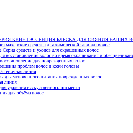
IONS СЕРИЯ КВИНТЭССЕНЦИЯ БЛЕСКА ДЛЯ СИЯНИЯ ВАШИХ 
арикмахерские средства для химической завивки волос
ne Серия средств и уходов для окрашенных волос
ля восстановления волос во время окрашивания и обесцвечиван
 восстановление для поврежденных волос
 решения проблем волос и кожи головы
Оттеночная линия
Серия для мгновенного питания поврежденных волос
ная линия
о для удаления исскуственного пигмента
иния для объёма волос