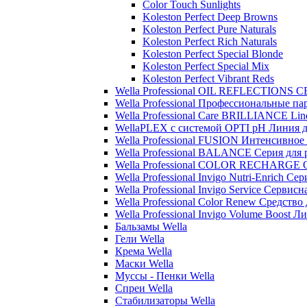
Color Touch Sunlights
Koleston Perfect Deep Browns
Koleston Perfect Pure Naturals
Koleston Perfect Rich Naturals
Koleston Perfect Special Blonde
Koleston Perfect Special Mix
Koleston Perfect Vibrant Reds
Wella Professional OIL REFLECT
Wella Professional Профессиональные п
Wella Professional Care BRILLIANCE Li
WellaPLEX с системой OPTI pH Линия д
Wella Professional FUSION Интенсивное
Wella Professional BALANCE Серия для
Wella Professional COLOR RECHARGE 
Wella Professional Invigo Nutri-Enrich 
Wella Professional Invigo Service Сервис
Wella Professional Color Renew Средств
Wella Professional Invigo Volume Boost Л
Бальзамы Wella
Гели Wella
Крема Wella
Маски Wella
Муссы - Пенки Wella
Спреи Wella
Стабилизаторы Wella