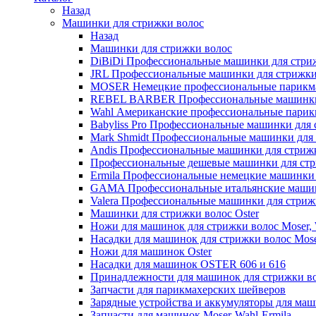
Назад
Машинки для стрижки волос
Назад
Машинки для стрижки волос
DiBiDi Профессиональные машинки для стри
JRL Профессиональные машинки для стрижки
MOSER Немецкие профессиональные парикма
REBEL BARBER Профессиональные машинки
Wahl Американские профессиональные парик
Babyliss Pro Профессиональные машинки для 
Mark Shmidt Профессиональные машинки для
Andis Профессиональные машинки для стриж
Профессиональные дешевые машинки для стр
Ermila Профессиональные немецкие машинки 
GAMA Профессиональные итальянские машин
Valera Профессиональные машинки для стриж
Машинки для стрижки волос Oster
Ножи для машинок для стрижки волос Moser, W
Насадки для машинок для стрижки волос Moser
Ножи для машинок Oster
Насадки для машинок OSTER 606 и 616
Принадлежности для машинок для стрижки в
Запчасти для парикмахерских шейверов
Зарядные устройства и аккумуляторы для маши
Запчасти для машинок Moser-Wahl-Ermila